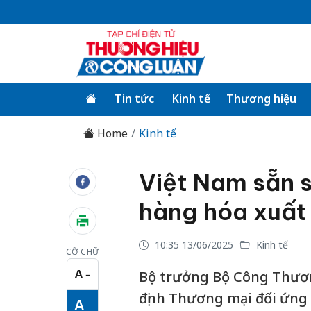
Tin tức
Kinh tế
Thương hiệu
Home
Kinh tế
Việt Nam sẵn 
hàng hóa xuất
10:35 13/06/2025
Kinh tế
CỠ CHỮ
A
Bộ trưởng Bộ Công Thươn
−
Cỡ chữ nhỏ
định Thương mại đối ứng 
A