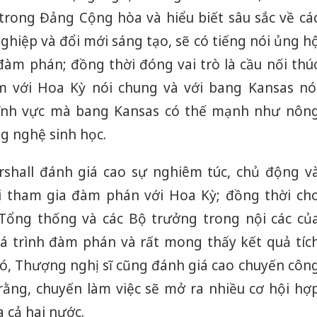
rong Đảng Cộng hòa và hiểu biết sâu sắc về cá
hiệp và đổi mới sáng tạo, sẽ có tiếng nói ủng h
đàm phán; đồng thời đóng vai trò là cầu nối thú
m với Hoa Kỳ nói chung và với bang Kansas nó
c lĩnh vực mà bang Kansas có thế mạnh như nôn
g nghệ sinh học.
shall đánh giá cao sự nghiêm túc, chủ động v
hi tham gia đàm phán với Hoa Kỳ; đồng thời ch
 Tổng thống và các Bộ trưởng trong nội các củ
uá trình đàm phán và rất mong thấy kết quả tíc
đó, Thượng nghị sĩ cũng đánh giá cao chuyến côn
rằng, chuyến làm việc sẽ mở ra nhiều cơ hội hợ
a cả hai nước.