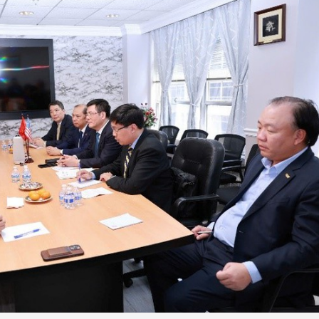
Hưng Yên
Thanh Hóa: Tìm bị
kinh do
hại trong vụ án buôn
giả mạo
bán bình sữa
Adidas, 
Moyuum giả
Cà Mau:
An Giang: Đối tượng
công kh
chủ mưu đường dây
sản phẩ
bán hàng giả tại Phú
bảo vệ 
Quốc ra đầu thú
kinh do