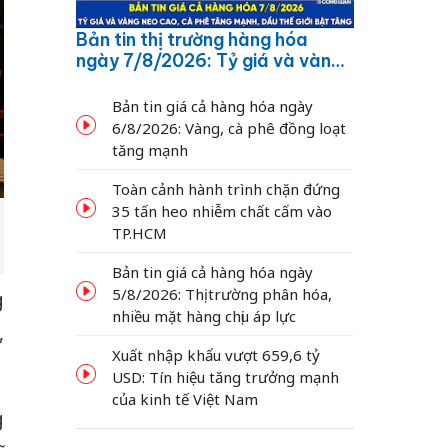
Bản tin thị trường hàng hóa
ngày 7/8/2026: Tỷ giá và vàng
neo cao, cà phê tăng mạnh,
dầu thế giới bật tăng
Bản tin giá cả hàng hóa ngày
6/8/2026: Vàng, cà phê đồng loạt
tăng mạnh
Toàn cảnh hành trình chặn đứng
35 tấn heo nhiễm chất cấm vào
TP.HCM
Bản tin giá cả hàng hóa ngày
5/8/2026: Thị trường phân hóa,
g
nhiều mặt hàng chịu áp lực
,
Xuất nhập khẩu vượt 659,6 tỷ
USD: Tín hiệu tăng trưởng mạnh
của kinh tế Việt Nam
g