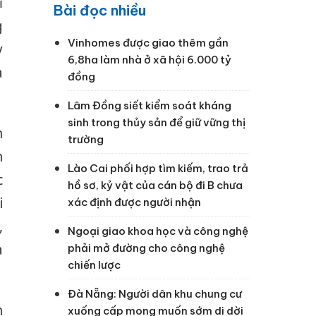
ĩ
Bài đọc nhiều
g
Vinhomes được giao thêm gần
y
6,8ha làm nhà ở xã hội 6.000 tỷ
à
đồng
Lâm Đồng siết kiểm soát kháng
sinh trong thủy sản để giữ vững thị
n
trường
h
Lào Cai phối hợp tìm kiếm, trao trả
c
hồ sơ, kỷ vật của cán bộ đi B chưa
i
xác định được người nhận
,
Ngoại giao khoa học và công nghệ
à
phải mở đường cho công nghệ
chiến lược
Đà Nẵng: Người dân khu chung cư
h
xuống cấp mong muốn sớm di dời