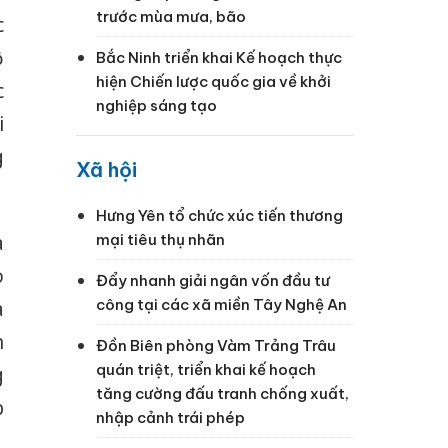
trước mùa mưa, bão
c
ộ
Bắc Ninh triển khai Kế hoạch thực
hiện Chiến lược quốc gia về khởi
c
nghiệp sáng tạo
i
g
Xã hội
Hưng Yên tổ chức xúc tiến thương
à
mại tiêu thụ nhãn
o
Đẩy nhanh giải ngân vốn đầu tư
công tại các xã miền Tây Nghệ An
a
h
Đồn Biên phòng Vàm Trảng Trâu
quán triệt, triển khai kế hoạch
g
tăng cường đấu tranh chống xuất,
p
nhập cảnh trái phép