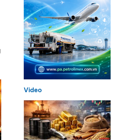
g
i
Video