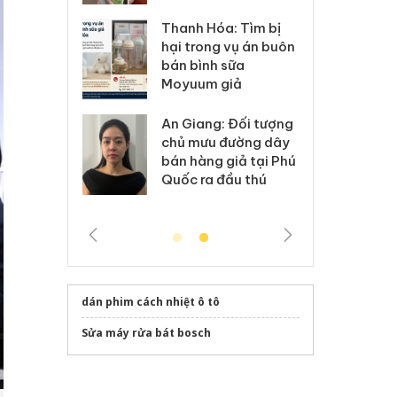
: Xử lý 6 hộ
Hư
Thanh Hóa: Tìm bị
anh bán hàng
ki
hại trong vụ án buôn
 nhãn hiệu
gi
bán bình sữa
Nike
Ad
Moyuum giả
 Tiêu hủy
Cà
An Giang: Đối tượng
ai hàng ngàn
cô
chủ mưu đường dây
m nhập lậu,
sả
bán hàng giả tại Phú
môi trường
bả
Quốc ra đầu thú
anh
ki
dán phim cách nhiệt ô tô
Sửa máy rửa bát bosch