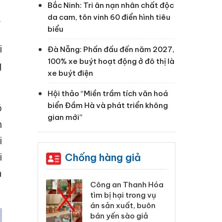
Bắc Ninh: Tri ân nạn nhân chất độc
da cam, tôn vinh 60 điển hình tiêu
ỳ
biểu
i
Đà Nẵng: Phấn đấu đến năm 2027,
100% xe buýt hoạt động ở đô thị là
g
xe buýt điện
Hội thảo “Miền trầm tích văn hoá
biển Đầm Hà và phát triển không
ó
gian mới”
n
i
i
Chống hàng giả
a
xử lý 83 vụ vi
Công an Thanh Hóa
Lào
ương mại
tìm bị hại trong vụ
ph
háng 7
án sản xuất, buôn
tr
bán yến sào giả