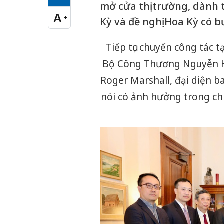
Cỡ chữ vừa
mở cửa thị trường, dành
A
+
Kỳ và đề nghị Hoa Kỳ có 
Cỡ chữ lớn
Tiếp tục chuyến công tác 
Bộ Công Thương Nguyễn Hồ
Roger Marshall, đại diện b
nói có ảnh hưởng trong chí