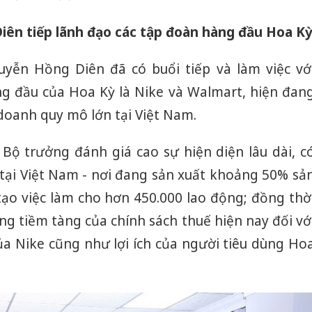
ên tiếp lãnh đạo các tập đoàn hàng đầu Hoa K
yễn Hồng Diên đã có buổi tiếp và làm việc vớ
g đầu của Hoa Kỳ là Nike và Walmart, hiện đan
doanh quy mô lớn tại Việt Nam.
, Bộ trưởng đánh giá cao sự hiện diện lâu dài, c
tại Việt Nam - nơi đang sản xuất khoảng 50% sả
tạo việc làm cho hơn 450.000 lao động; đồng thờ
ộng tiềm tàng của chính sách thuế hiện nay đối vớ
ủa Nike cũng như lợi ích của người tiêu dùng Ho
Công an Thanh Hóa
Lào Cai 
tìm bị hại trong vụ
phạm th
án sản xuất, buôn
trong t
bán yến sào giả