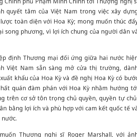
g Chính phủ Phạm Minh Chính tới Thượng nghị s
nh quyết tâm của Việt Nam trong việc xây dựn
 lược toàn diện với Hoa Kỳ; mong muốn thúc đẩ
i song phương, vì lợi ích chung của người dân v
iệp định Thương mại đối ứng giữa hai nước hiệ
h Việt Nam sẵn sàng mở cửa thị trường, dàn
xuất khẩu của Hoa Kỳ và đề nghị Hoa Kỳ có bướ
nhất quán đàm phán với Hoa Kỳ nhằm hướng tớ
 trên cơ sở tôn trọng chủ quyền, quyền tự chủ
 cân bằng lợi ích và phù hợp với cam kết quốc tế v
 nước.
uốn Thượng nghị sĩ Roger Marshall, với ản