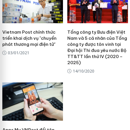
Vietnam Post chính thức
Tổng công ty Bưu điện Việt
triển khai dịch vụ "chuyển
Nam và 5 cá nhân của Tổng
phát thương mại điện tử"
công ty được tôn vinh tại
Đại hội Thi đua yêu nước Bộ
03/01/2021
TT&TT lần thứ IV (2020 –
2025)
14/10/2020
Apps My VNPost đổi tên