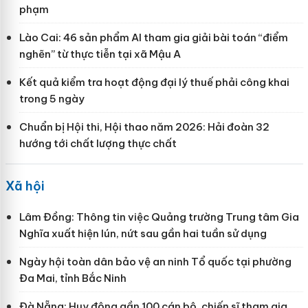
phạm
Lào Cai: 46 sản phẩm AI tham gia giải bài toán “điểm
nghẽn” từ thực tiễn tại xã Mậu A
Kết quả kiểm tra hoạt động đại lý thuế phải công khai
trong 5 ngày
Chuẩn bị Hội thi, Hội thao năm 2026: Hải đoàn 32
hướng tới chất lượng thực chất
Xã hội
Lâm Đồng: Thông tin việc Quảng trường Trung tâm Gia
Nghĩa xuất hiện lún, nứt sau gần hai tuần sử dụng
Ngày hội toàn dân bảo vệ an ninh Tổ quốc tại phường
Đa Mai, tỉnh Bắc Ninh
Đà Nẵng: Huy động gần 100 cán bộ, chiến sĩ tham gia