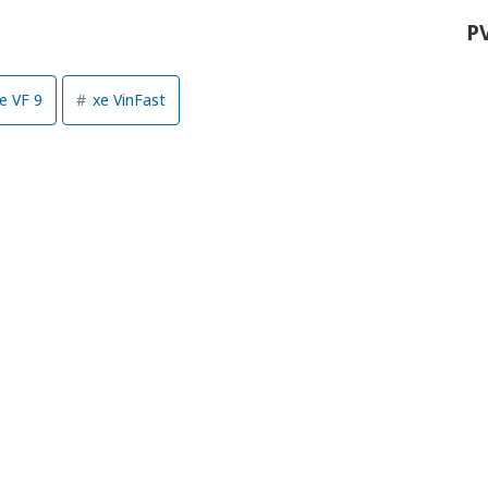
P
e VF 9
xe VinFast
Công an
tìm bị h
án sản 
bán yến