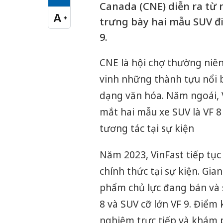
Cỡ chữ vừa
Canada (CNE) diễn ra từ n
A
+
trưng bày hai mẫu SUV điệ
Cỡ chữ lớn
9.
CNE là hội chợ thường niên
vinh những thành tựu nổi b
dạng văn hóa. Năm ngoái, Vi
mắt hai mẫu xe SUV là VF 8 
tương tác tại sự kiện
Năm 2023, VinFast tiếp tục 
chính thức tại sự kiện. Gia
phẩm chủ lực đang bán và s
8 và SUV cỡ lớn VF 9. Điểm 
nghiệm trực tiếp và khám 