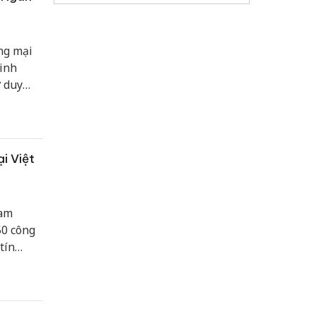
ng mại
inh
ư duy
 nghiệm
i Việt
nam
50 công
tín
.