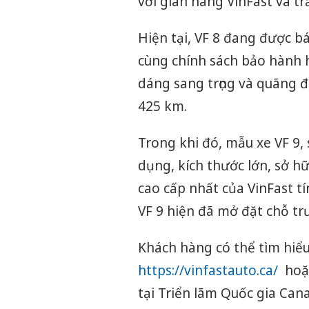
với gian hàng VinFast và tr
Hiện tại, VF 8 đang được b
cùng chính sách bảo hành h
dáng sang trọng và quãng đ
425 km.
Trong khi đó, mẫu xe VF 9, 
dụng, kích thước lớn, sở h
cao cấp nhất của VinFast tí
VF 9 hiện đã mở đặt chỗ tr
Khách hàng có thể tìm hiểu 
https://vinfastauto.ca/
hoặc
tại Triển lãm Quốc gia Can