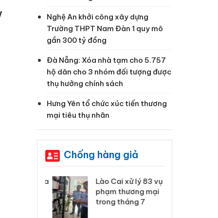
V
Nghệ An khởi công xây dựng
Trường THPT Nam Đàn 1 quy mô
gần 300 tỷ đồng
Đà Nẵng: Xóa nhà tạm cho 5.757
hộ dân cho 3 nhóm đối tượng được
thụ hưởng chính sách
Hưng Yên tổ chức xúc tiến thương
mại tiêu thụ nhãn
Chống hàng giả
 Thanh Hóa
Lào Cai xử lý 83 vụ vi
Cô
ại trong vụ
phạm thương mại
tìm
xuất, buôn
trong tháng 7
án
 sào giả
bá