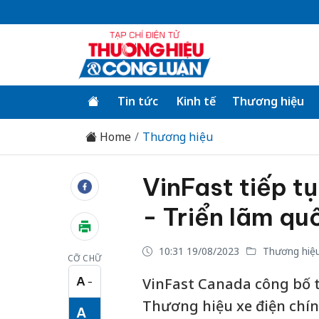
Tin tức
Kinh tế
Thương hiệu
Home
Thương hiệu
VinFast tiếp tụ
- Triển lãm q
10:31 19/08/2023
Thương hiệ
CỠ CHỮ
A
VinFast Canada công bố tiế
−
Cỡ chữ nhỏ
Thương hiệu xe điện chính
A