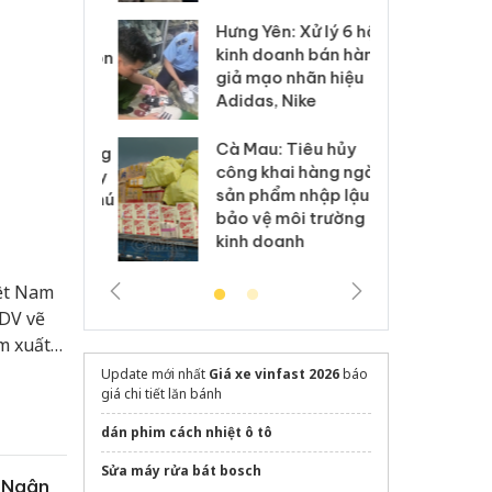
Hưng Yên: Xử lý 6 hộ
óa: Tìm bị
Th
kinh doanh bán hàng
g vụ án buôn
hạ
giả mạo nhãn hiệu
h sữa
bá
Adidas, Nike
 giả
Mo
Cà Mau: Tiêu hủy
g: Đối tượng
An
công khai hàng ngàn
 đường dây
ch
sản phẩm nhập lậu,
 giả tại Phú
bá
bảo vệ môi trường
 đầu thú
Qu
kinh doanh
iệt Nam
IDV vẽ
m xuất
Update mới nhất
Giá xe vinfast 2026
báo
giá chi tiết lăn bánh
dán phim cách nhiệt ô tô
Sửa máy rửa bát bosch
0 Ngân