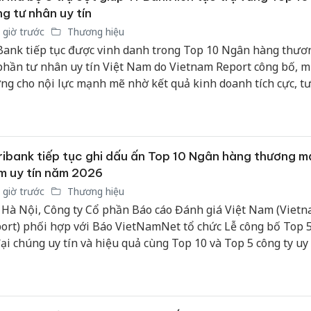
g tư nhân uy tín
 giờ trước
Thương hiệu
ank tiếp tục được vinh danh trong Top 10 Ngân hàng thươ
phần tư nhân uy tín Việt Nam do Vietnam Report công bố, m
ng cho nội lực mạnh mẽ nhờ kết quả kinh doanh tích cực, t
yền thông khác biệt và cam kết không ngừng nâng tầm trải
ch hàng theo chuẩn quốc tế.
ibank tiếp tục ghi dấu ấn Top 10 Ngân hàng thương mạ
m uy tín năm 2026
 giờ trước
Thương hiệu
 Hà Nội, Công ty Cổ phần Báo cáo Đánh giá Việt Nam (Viet
ort) phối hợp với Báo VietNamNet tổ chức Lễ công bố Top 
đại chúng uy tín và hiệu quả cùng Top 10 và Top 5 công ty uy 
nh Tài chính - Ngân hàng - Bảo hiểm - Công nghệ năm 2026