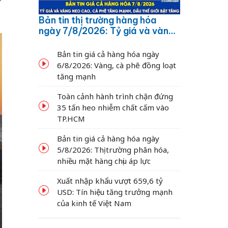
Bản tin thị trường hàng hóa
ngày 7/8/2026: Tỷ giá và vàng
neo cao, cà phê tăng mạnh,
dầu thế giới bật tăng
Bản tin giá cả hàng hóa ngày
6/8/2026: Vàng, cà phê đồng loạt
tăng mạnh
Toàn cảnh hành trình chặn đứng
35 tấn heo nhiễm chất cấm vào
TP.HCM
Bản tin giá cả hàng hóa ngày
5/8/2026: Thị trường phân hóa,
nhiều mặt hàng chịu áp lực
Xuất nhập khẩu vượt 659,6 tỷ
USD: Tín hiệu tăng trưởng mạnh
của kinh tế Việt Nam