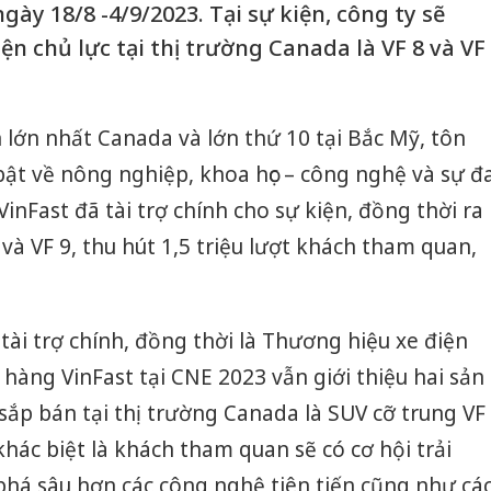
gày 18/8 -4/9/2023. Tại sự kiện, công ty sẽ
n chủ lực tại thị trường Canada là VF 8 và VF
 lớn nhất Canada và lớn thứ 10 tại Bắc Mỹ, tôn
ật về nông nghiệp, khoa học – công nghệ và sự đ
nFast đã tài trợ chính cho sự kiện, đồng thời ra
và VF 9, thu hút 1,5 triệu lượt khách tham quan,
tài trợ chính, đồng thời là Thương hiệu xe điện
n hàng VinFast tại CNE 2023 vẫn giới thiệu hai sản
ắp bán tại thị trường Canada là SUV cỡ trung VF
khác biệt là khách tham quan sẽ có cơ hội trải
phá sâu hơn các công nghệ tiên tiến cũng như cá