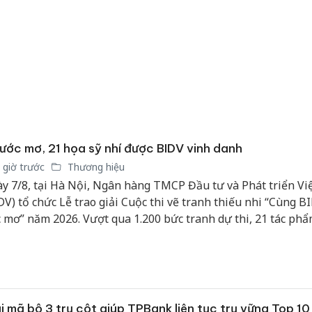
Thanh H
hại tron
bán bìn
Moyuum
An Gian
chủ mưu
bán hàng
Quốc ra
ước mơ, 21 họa sỹ nhí được BIDV vinh danh
 giờ trước
Thương hiệu
y 7/8, tại Hà Nội, Ngân hàng TMCP Đầu tư và Phát triển V
DV) tổ chức Lễ trao giải Cuộc thi vẽ tranh thiếu nhi “Cùng B
 mơ” năm 2026. Vượt qua 1.200 bức tranh dự thi, 21 tác phẩ
 đã được vinh danh với những giải thưởng xứng đáng.
i mã bộ 3 trụ cột giúp TPBank liên tục trụ vững Top 1