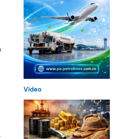
a
Video
c