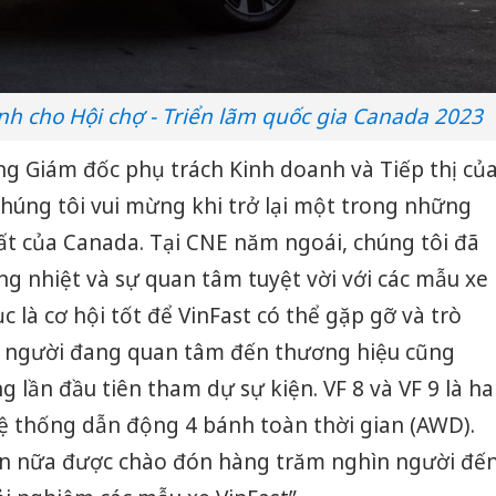
hính cho Hội chợ - Triển lãm quốc gia Canada 2023
ng Giám đốc phụ trách Kinh doanh và Tiếp thị củ
húng tôi vui mừng khi trở lại một trong những
t của Canada. Tại CNE năm ngoái, chúng tôi đã
g nhiệt và sự quan tâm tuyệt vời với các mẫu xe
ục là cơ hội tốt để VinFast có thể gặp gỡ và trò
g người đang quan tâm đến thương hiệu cũng
 lần đầu tiên tham dự sự kiện. VF 8 và VF 9 là ha
hệ thống dẫn động 4 bánh toàn thời gian (AWD).
ần nữa được chào đón hàng trăm nghìn người đế