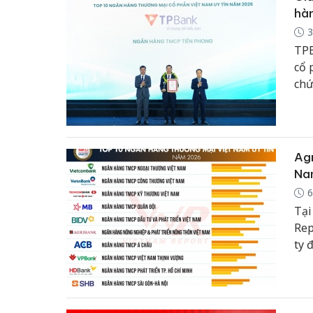
hàn
3
TPB
cổ 
chứ
tru
khá
Agr
Na
6
Tại
Rep
ty 
ngà