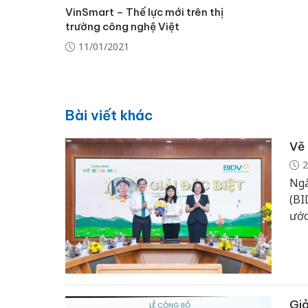
VinSmart – Thế lực mới trên thị
trường công nghệ Việt
11/01/2021
Bài viết khác
Vẽ 
2
Ngà
(BI
ước
sắc
Giả