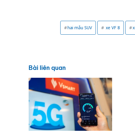
hai mẫu SUV
xe VF 8
x
Bài liên quan