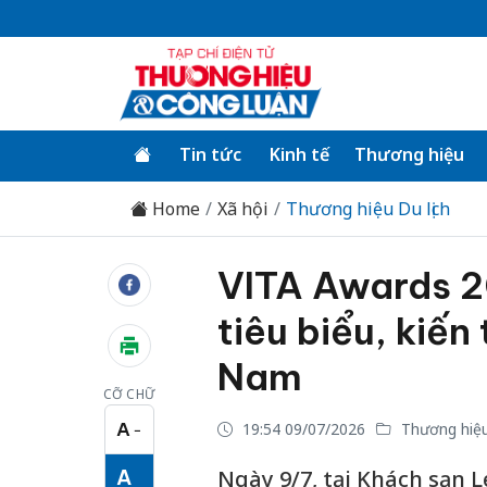
Tin tức
Kinh tế
Thương hiệu
Home
Xã hội
Thương hiệu Du lịch
VITA Awards 20
tiêu biểu, kiến
Nam
CỠ CHỮ
A
19:54 09/07/2026
Thương hiệu 
−
Cỡ chữ nhỏ
A
Ngày 9/7, tại Khách sạn L