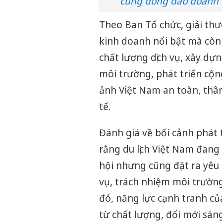
cùng đông đảo doanh ng
Theo Ban Tổ chức, giải thư
kinh doanh nổi bật mà còn 
chất lượng dịch vụ, xây dự
môi trường, phát triển cộ
ảnh Việt Nam an toàn, thân
tế.
Đánh giá về bối cảnh phát 
rằng du lịch Việt Nam đang
hội nhưng cũng đặt ra yêu 
vụ, trách nhiệm môi trường
đó, năng lực cạnh tranh c
từ chất lượng, đổi mới sán