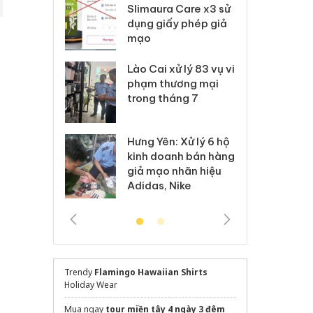
m nhập lậu,
Slimaura Care x3 sử
sả
môi trường
dụng giấy phép giả
bả
anh
mạo
ki
 Thanh Hóa
Lào Cai xử lý 83 vụ vi
Cô
ại trong vụ
phạm thương mại
tìm
xuất, buôn
trong tháng 7
án
 sào giả
bá
Hưng Yên: Xử lý 6 hộ
óa: Tìm bị
Th
kinh doanh bán hàng
g vụ án buôn
hạ
giả mạo nhãn hiệu
h sữa
bá
Adidas, Nike
 giả
Mo
Trendy
Flamingo Hawaiian Shirts
Holiday Wear
Mua ngay
tour miền tây 4 ngày 3 đêm