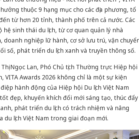
thưởng thuộc 9 hạng mục cho các địa phương, tổ
 đến từ hơn 20 tỉnh, thành phố trên cả nước. Các
hệ sinh thái du lịch, từ cơ quan quản lý nhà
h, doanh nghiệp lữ hành, cơ sở lưu trú, vận chuyể
i số, phát triển du lịch xanh và truyền thông số.
 Thị Ngọc Lan, Phó Chủ tịch Thường trực Hiệp hội
, VITA Awards 2026 không chỉ là một sự kiện
điệp hành động của Hiệp hội Du lịch Việt Nam
 tốt đẹp, khuyến khích đổi mới sáng tạo, thúc đẩy
anh, phát triển du lịch có trách nhiệm và nâng
 du lịch Việt Nam trong giai đoạn mới.