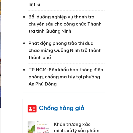
liệt sĩ
Bồi dưỡng nghiệp vụ thanh tra
chuyên sâu cho công chức Thanh
tra tỉnh Quảng Ninh
Phát động phong trào thi đua
chào mừng Quảng Ninh trở thành
thành phố
TP.HCM: Sân khấu hóa thông điệp
phòng, chống ma túy tại phường
An Phú Đông
Chống hàng giả
 Tiêu hủy
Khẩn trương xác
Cà
ai hàng ngàn
minh, xử lý sản phẩm
cô