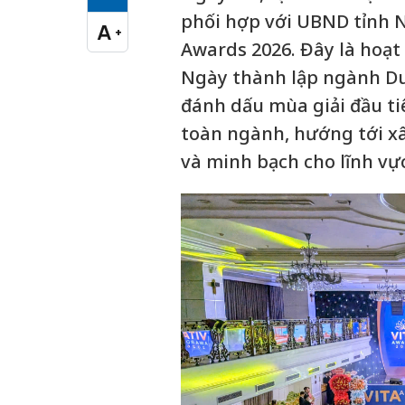
Cỡ chữ vừa
phối hợp với UBND tỉnh N
A
+
Cỡ chữ lớn
Awards 2026. Đây là hoạ
Ngày thành lập ngành Du 
đánh dấu mùa giải đầu t
toàn ngành, hướng tới xâ
và minh bạch cho lĩnh vực