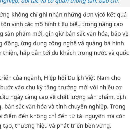
hiệp, đối tác và cơ quan thông tấn, báo chí.
sản phẩ
bảo vệ 
ởng không chỉ ghi nhận những đơn vị có kết quả
kinh do
tôn vinh các mô hình tiêu biểu trong nâng cao
Công an
ng sản phẩm mới, gìn giữ bản sắc văn hóa, bảo vệ
tìm bị h
án sản 
ng đồng, ứng dụng công nghệ và quảng bá hình
bán yến
 thiện, hấp dẫn tới du khách trong nước và quốc
Thanh H
hại tron
bán bìn
triển của ngành, Hiệp hội Du lịch Việt Nam cho
Moyuum
 bước vào chu kỳ tăng trưởng mới với nhiều cơ
cầu ngày càng cao về chất lượng sản phẩm, dịch
, bản sắc văn hóa và tính chuyên nghiệp. Trong
ủa điểm đến không chỉ đến từ tài nguyên mà còn
g tạo, thương hiệu và phát triển bền vững.