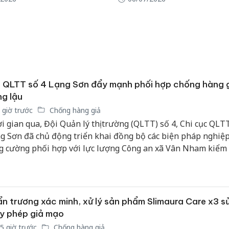
 QLTT số 4 Lạng Sơn đẩy mạnh phối hợp chống hàng g
g lậu
 giờ trước
Chống hàng giả
i gian qua, Đội Quản lý thị trường (QLTT) số 4, Chi cục QLTT
g Sơn đã chủ động triển khai đồng bộ các biện pháp nghiệp
g cường phối hợp với lực lượng Công an xã Vân Nham kiểm 
m soát thị trường, góp phần giữ vững ổn định hoạt động kin
n địa bàn.
n trương xác minh, xử lý sản phẩm Slimaura Care x3 s
y phép giả mạo
5 giờ trước
Chống hàng giả