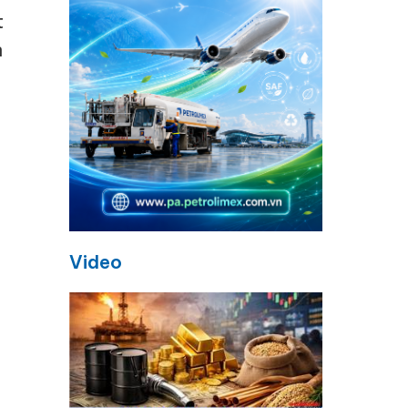
t
m
Video