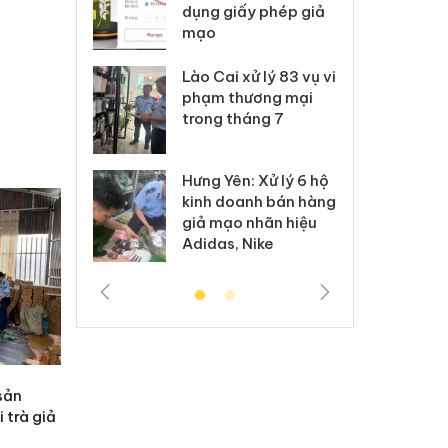
môi trường
dụng giấy phép giả
bả
anh
mạo
ki
 Thanh Hóa
Lào Cai xử lý 83 vụ vi
Cô
ại trong vụ
phạm thương mại
tìm
xuất, buôn
trong tháng 7
án
 sào giả
bá
Hưng Yên: Xử lý 6 hộ
óa: Tìm bị
Th
kinh doanh bán hàng
g vụ án buôn
hạ
giả mạo nhãn hiệu
h sữa
bá
Adidas, Nike
 giả
Mo
sản
 trà giả