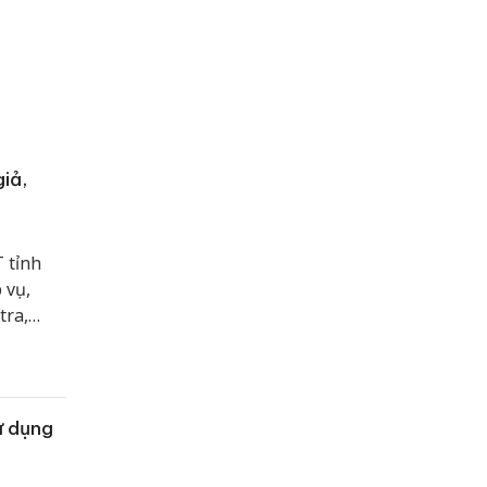
iả,
 tỉnh
 vụ,
tra,
h doanh
ử dụng