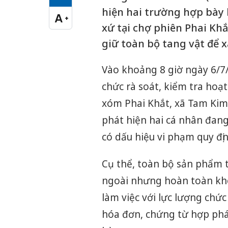
Cỡ chữ vừa
hiện hai trường hợp bày
A
+
Cỡ chữ lớn
xứ tại chợ phiên Phai Kh
giữ toàn bộ tang vật để x
Vào khoảng 8 giờ ngày 6/7
chức rà soát, kiểm tra hoạ
xóm Phai Khắt, xã Tam Kim.
phát hiện hai cá nhân đang
có dấu hiệu vi phạm quy đị
Cụ thể, toàn bộ sản phẩm t
ngoài nhưng hoàn toàn khô
làm việc với lực lượng chứ
hóa đơn, chứng từ hợp phá