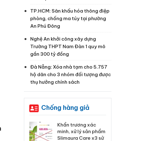
TP.HCM: Sân khấu hóa thông điệp
phòng, chống ma túy tại phường
An Phú Đông
Nghệ An khởi công xây dựng
Trường THPT Nam Đàn 1 quy mô
gần 300 tỷ đồng
Đà Nẵng: Xóa nhà tạm cho 5.757
hộ dân cho 3 nhóm đối tượng được
thụ hưởng chính sách
Chống hàng giả
 Tiêu hủy
Khẩn trương xác
Cà
n
ai hàng ngàn
minh, xử lý sản phẩm
cô
m nhập lậu,
Slimaura Care x3 sử
sả