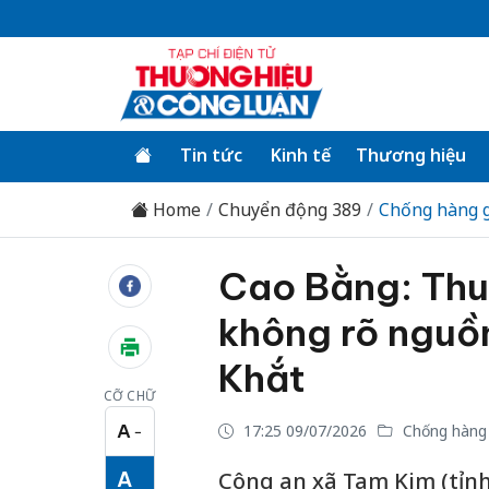
Tin tức
Kinh tế
Thương hiệu
Home
Chuyển động 389
Chống hàng g
Cao Bằng: Thu
không rõ nguồn
Khắt
CỠ CHỮ
A
17:25 09/07/2026
Chống hàng 
−
Cỡ chữ nhỏ
A
Công an xã Tam Kim (tỉnh