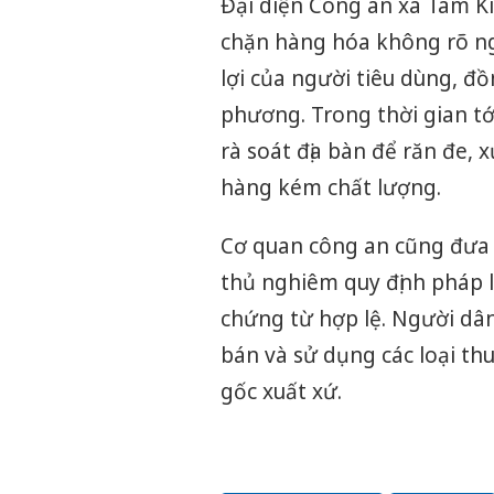
Đại diện Công an xã Tam Ki
chặn hàng hóa không rõ ng
lợi của người tiêu dùng, đồ
phương. Trong thời gian tới
rà soát địa bàn để răn đe, 
hàng kém chất lượng.
Cơ quan công an cũng đưa 
thủ nghiêm quy định pháp l
chứng từ hợp lệ. Người dâ
bán và sử dụng các loại th
gốc xuất xứ.