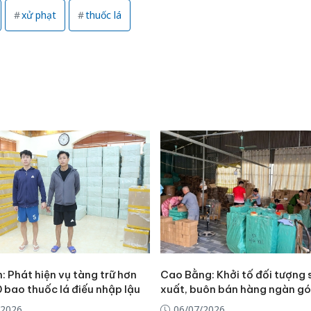
bảo vệ 
xử phạt
thuốc lá
kinh do
Công an
tìm bị h
án sản 
bán yến
Thanh H
hại tron
bán bìn
Moyuum
: Phát hiện vụ tàng trữ hơn
Cao Bằng: Khởi tố đối tượng 
 bao thuốc lá điếu nhập lậu
xuất, buôn bán hàng ngàn gói
/2026
06/07/2026