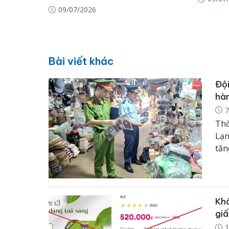
09/07/2026
Bài viết khác
Đội
hàn
7
Thờ
Lạn
tăn
kiể
trê
Khẩ
giấ
1