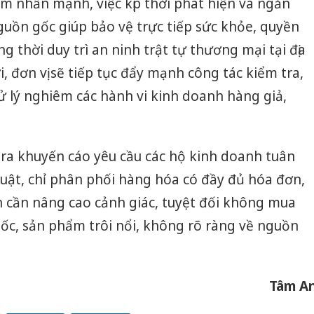
m nhấn mạnh, việc kịp thời phát hiện và ngăn
uồn gốc giúp bảo vệ trực tiếp sức khỏe, quyền
ng thời duy trì an ninh trật tự thương mại tại địa
, đơn vị sẽ tiếp tục đẩy mạnh công tác kiểm tra,
xử lý nghiêm các hành vi kinh doanh hàng giả,
ra khuyến cáo yêu cầu các hộ kinh doanh tuân
uật, chỉ phân phối hàng hóa có đầy đủ hóa đơn,
n cần nâng cao cảnh giác, tuyệt đối không mua
uốc, sản phẩm trôi nổi, không rõ ràng về nguồn
Cà Mau:
Tâm A
công kh
sản phẩ