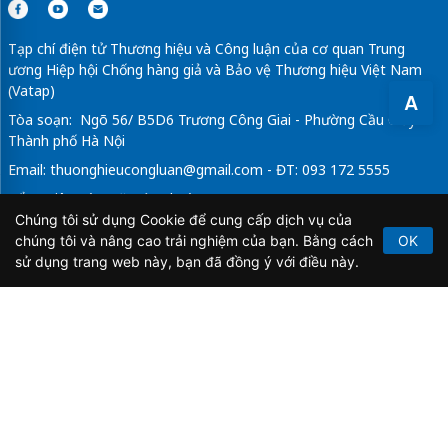
Tạp chí điện tử Thương hiệu và Công luận của cơ quan Trung
ương Hiệp hội Chống hàng giả và Bảo vệ Thương hiệu Việt Nam
(Vatap)
A
Tòa soạn: Ngõ 56/ B5D6 Trương Công Giai - Phường Cầu Giấy -
Thành phố Hà Nội
Email:
thuonghieucongluan@gmail.com
- ĐT: 093 172 5555
Tổng Biên Tập: Vũ Đức Thuận
Chúng tôi sử dụng Cookie để cung cấp dịch vụ của
Giấy phép hoạt động báo chí điện tử số 64/GP-BTTTT do Bộ
chúng tôi và nâng cao trải nghiệm của bạn. Bằng cách
OK
Thông tin và Truyền thông cấp ngày 21/2/2020.
sử dụng trang web này, bạn đã đồng ý với điều này.
Copyright © 2026
TẠP CHÍ THƯƠNG HIỆU & CÔNG
LUẬN
. All Rights Reserved.
Bản quyền thuộc Tạp chí Thương hiệu và Công luận. Cấm
sao chép dưới mọi hình thức nếu không có sự chấp thuận