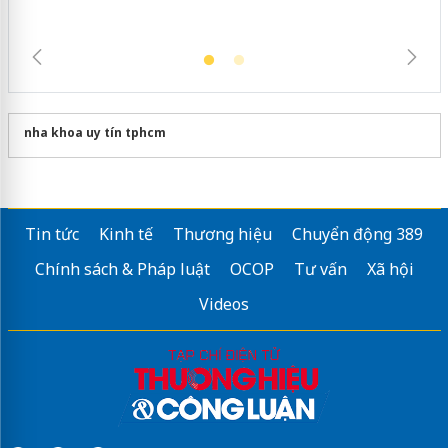
nha khoa uy tín tphcm
Tin tức
Kinh tế
Thương hiệu
Chuyển động 389
Chính sách & Pháp luật
OCOP
Tư vấn
Xã hội
Videos