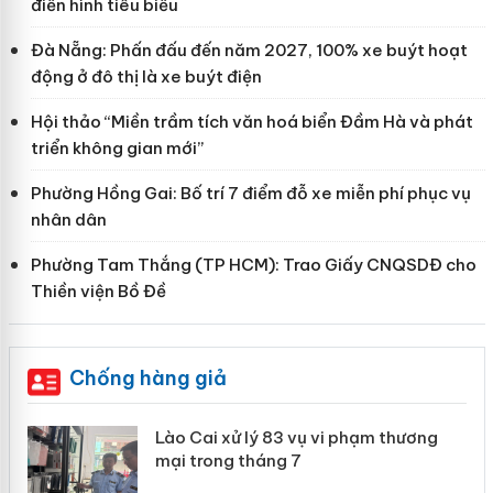
điển hình tiêu biểu
Đà Nẵng: Phấn đấu đến năm 2027, 100% xe buýt hoạt
động ở đô thị là xe buýt điện
Hội thảo “Miền trầm tích văn hoá biển Đầm Hà và phát
triển không gian mới”
Phường Hồng Gai: Bố trí 7 điểm đỗ xe miễn phí phục vụ
nhân dân
Phường Tam Thắng (TP HCM): Trao Giấy CNQSDĐ cho
Thiền viện Bồ Đề
Chống hàng giả
 án
Lào Cai xử lý 83 vụ vi phạm thương
mại trong tháng 7