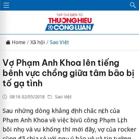
Home
Xã hội
Sao Việt
Vợ Phạm Anh Khoa lên tiếng
bênh vực chồng giữa tâm bão bị
tố gạ tình
08:16 02/05/2018
Sao Việt
Sau những dòng khẳng định chắc nịch của
Phạm Anh Khoa về việc bị vũ công Phạm Lịch
bôi nhọ và vu khống thì mới đây, vợ của rocker
cũng đã chia sẻ với ngụ ý bảo vệ và tin tưởng