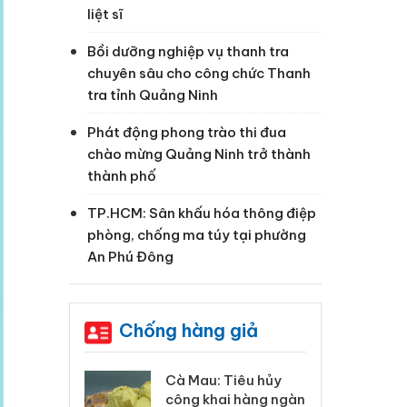
liệt sĩ
Bồi dưỡng nghiệp vụ thanh tra
chuyên sâu cho công chức Thanh
tra tỉnh Quảng Ninh
Phát động phong trào thi đua
chào mừng Quảng Ninh trở thành
thành phố
TP.HCM: Sân khấu hóa thông điệp
phòng, chống ma túy tại phường
An Phú Đông
Chống hàng giả
 Tiêu hủy
Khẩn trương xác
Cà
ai hàng ngàn
minh, xử lý sản phẩm
cô