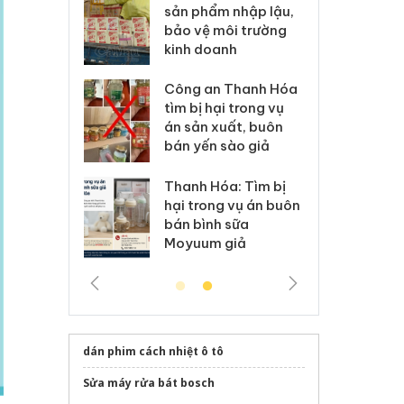
m nhập lậu,
Slimaura Care x3 sử
sả
môi trường
dụng giấy phép giả
bả
anh
mạo
ki
 Thanh Hóa
Lào Cai xử lý 83 vụ vi
Cô
ại trong vụ
phạm thương mại
tìm
xuất, buôn
trong tháng 7
án
 sào giả
bá
Hưng Yên: Xử lý 6 hộ
óa: Tìm bị
Th
kinh doanh bán hàng
g vụ án buôn
hạ
giả mạo nhãn hiệu
h sữa
bá
Adidas, Nike
 giả
Mo
dán phim cách nhiệt ô tô
Sửa máy rửa bát bosch