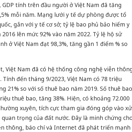
 GDP tính trên đầu người ở Việt Nam đã tăng
1,5% mỗi năm. Mạng lưới y tế dự phòng được tổ
ốc, gắn với y tế cơ sở; tỷ lệ bao phủ bảo hiểm y
 2016 lên mức 92% vào năm 2022. Tỷ lệ hộ sử
nh ở Việt Nam đạt 98,3%, tăng gần 1 điểm % so
et, Việt Nam đã có hệ thống công nghệ viễn thôn
. Tính đến tháng 9/2023, Việt Nam có 78 triệu
ng 21% so với số thuê bao năm 2019. Số thuê ba
triệu thuê bao, tăng 38%. Hiện, có khoảng 72.000
thường xuyên, tích cực tham gia đóng góp vào xử
hội quan trọng của đất nước. Đây là minh chứng ch
ền thông, báo chí và Internet đã phát triển mạnh