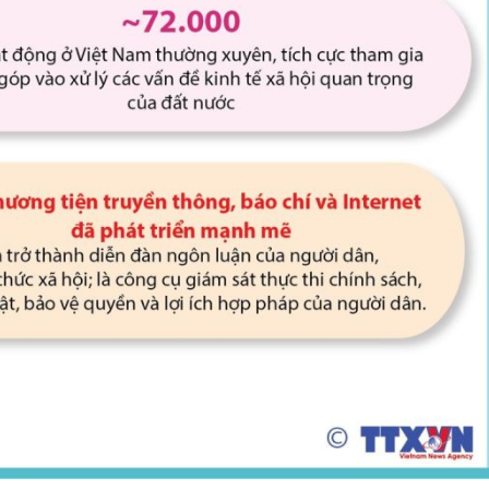
sản phẩ
bảo vệ 
kinh do
Công an
tìm bị h
án sản 
bán yến
Thanh H
hại tron
bán bìn
Moyuum