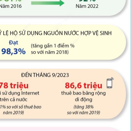
Cà Mau:
công kh