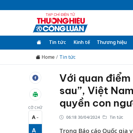
Tin tức
Kinh tế
Thương hiệu
Home
Tin tức
Với quan điểm 
sau”, Việt Nam
quyền con ngư
CỠ CHỮ
A
06:18 30/04/2024
Tin tức
−
Cỡ chữ nhỏ
A
Trong Báo cáo Quốc gia v