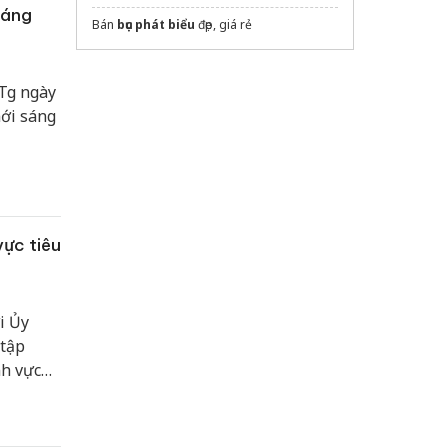
sáng
Bán
bục phát biểu
đẹp, giá rẻ
Tg ngày
mới sáng
vực tiêu
i Ủy
 tập
nh vực
đại biểu
xã,