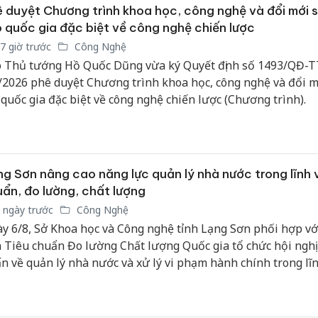
 duyệt Chương trình khoa học, công nghệ và đổi mới 
 quốc gia đặc biệt về công nghệ chiến lược
7 giờ trước
Công Nghệ
 Thủ tướng Hồ Quốc Dũng vừa ký Quyết định số 1493/QĐ-T
/2026 phê duyệt Chương trình khoa học, công nghệ và đổi 
 quốc gia đặc biệt về công nghệ chiến lược (Chương trình).
g Sơn nâng cao năng lực quản lý nhà nước trong lĩnh 
ẩn, đo lường, chất lượng
 ngày trước
Công Nghệ
y 6/8, Sở Khoa học và Công nghệ tỉnh Lạng Sơn phối hợp vớ
 Tiêu chuẩn Đo lường Chất lượng Quốc gia tổ chức hội nghị
n về quản lý nhà nước và xử lý vi phạm hành chính trong lĩ
u chuẩn, đo lường, chất lượng. Tham dự hội nghị có hơn 150 
cán bộ, công chức, viên chức đến từ các sở, ngành, UBND các 
ờng và các đơn vị sự nghiệp có liên quan trên địa bàn tỉnh.