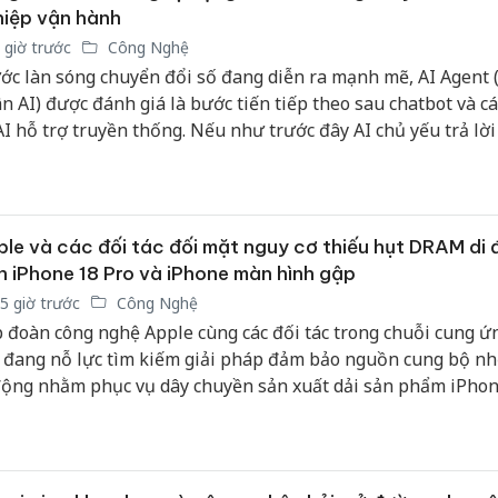
iệp vận hành
 giờ trước
Công Nghệ
ớc làn sóng chuyển đổi số đang diễn ra mạnh mẽ, AI Agent (
n AI) được đánh giá là bước tiến tiếp theo sau chatbot và c
AI hỗ trợ truyền thống. Nếu như trước đây AI chủ yếu trả lời
c hỗ trợ từng tác vụ đơn lẻ, thì AI Agent có thể lập kế hoạch
 nhiều công cụ và tự động hoàn thành cả một quy trình làm 
giám sát của con người.
le và các đối tác đối mặt nguy cơ thiếu hụt DRAM di
n iPhone 18 Pro và iPhone màn hình gập
5 giờ trước
Công Nghệ
 đoàn công nghệ Apple cùng các đối tác trong chuỗi cung ứ
 đang nỗ lực tìm kiếm giải pháp đảm bảo nguồn cung bộ 
động nhằm phục vụ dây chuyền sản xuất dải sản phẩm iPhon
 cũng như mẫu iPhone màn hình gập đầu tiên của hãng. Th
h từ giới chuyên gia chuỗi cung ứng, tình trạng khan hiếm li
Cà Mau:
nhớ có thể khiến lượng hàng tồn kho ban đầu của các dòng 
công kh
sản phẩ
 không đạt mức kỳ vọng.