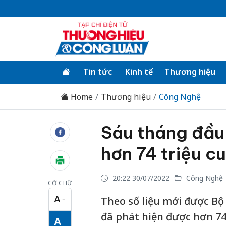
Tin tức
Kinh tế
Thương hiệu
Home
Thương hiệu
Công Nghệ
Sáu tháng đầu
hơn 74 triệu c
20:22 30/07/2022
Công Nghệ
CỠ CHỮ
A
Theo số liệu mới được Bộ
−
Cỡ chữ nhỏ
đã phát hiện được hơn 74 
A