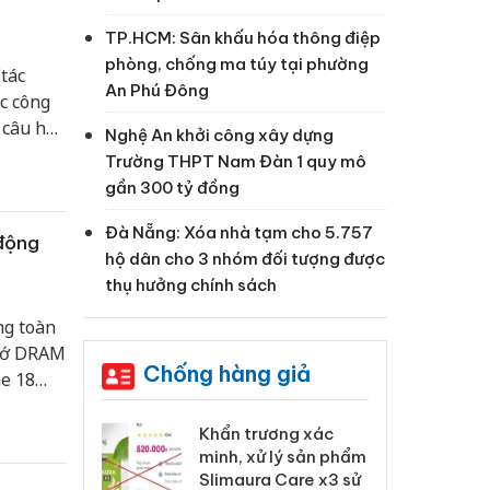
TP.HCM: Sân khấu hóa thông điệp
phòng, chống ma túy tại phường
tác
An Phú Đông
ác công
 câu hỏi
Nghệ An khởi công xây dựng
, phối
Trường THPT Nam Đàn 1 quy mô
việc với
gần 300 tỷ đồng
Đà Nẵng: Xóa nhà tạm cho 5.757
 động
hộ dân cho 3 nhóm đối tượng được
thụ hưởng chính sách
ng toàn
nhớ DRAM
Chống hàng giả
e 18
eo phân
nh kiện
 Tiêu hủy
Khẩn trương xác
Cà
flagship
ai hàng ngàn
minh, xử lý sản phẩm
cô
m nhập lậu,
Slimaura Care x3 sử
sả