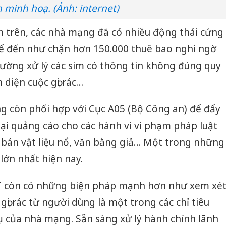
 minh hoạ. (Ảnh: internet)
n trên, các nhà mạng đã có nhiều động thái cứng
kể đến như chặn hơn 150.000 thuê bao nghi ngờ
 cường xử lý các sim có thông tin không đúng quy
diện cuộc gọi rác…
g còn phối hợp với Cục A05 (Bộ Công an) để đẩy
oại quảng cáo cho các hành vi vi phạm pháp luật
 bán vật liệu nổ, văn bằng giả… Một trong những
 lớn nhất hiện nay.
T còn có những biện pháp mạnh hơn như xem xé
gọi rác từ người dùng là một trong các chỉ tiêu
ụ của nhà mạng. Sẵn sàng xử lý hành chính lãnh