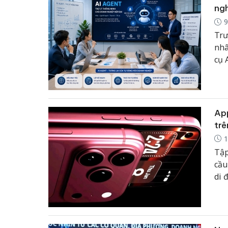
ngh
9
Trư
nhâ
cụ 
hoặ
hợp
sự 
App
trê
1
Tập
cầu
di 
Pro
tíc
bộ 
này