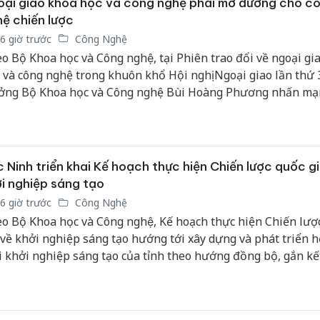
ại giao khoa học và công nghệ phải mở đường cho c
bảo vệ 
ệ chiến lược
kinh do
6 giờ trước
Công Nghệ
Công an
o Bộ Khoa học và Công nghệ, tại Phiên trao đổi về ngoại gi
tìm bị h
 và công nghệ trong khuôn khổ Hội nghị Ngoại giao lần thứ 
án sản 
ởng Bộ Khoa học và Công nghệ Bùi Hoàng Phương nhấn mạ
bán yến
ại giao khoa học và công nghệ cần góp phần đưa tri thức, c
ệ, nhân lực chất lượng cao và các nguồn lực đổi mới sáng t
Thanh H
 về Việt Nam, qua đó thúc đẩy làm chủ công nghệ chiến lược
hại tron
g lực tăng trưởng mới.
bán bìn
 Ninh triển khai Kế hoạch thực hiện Chiến lược quốc g
Moyuum
i nghiệp sáng tạo
6 giờ trước
Công Nghệ
o Bộ Khoa học và Công nghệ, Kế hoạch thực hiện Chiến lượ
 về khởi nghiệp sáng tạo hướng tới xây dựng và phát triển h
i khởi nghiệp sáng tạo của tỉnh theo hướng đồng bộ, gắn kế
quan quản lý nhà nước, cơ sở đào tạo, doanh nghiệp, tổ chức
cộng đồng nhà đầu tư…