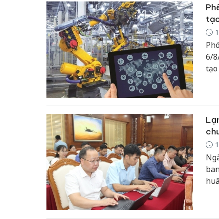
Phê
tạo
1
Phó
6/8
tạo
Lạn
chu
1
Ngà
ban
huấ
tiê
là 
phư