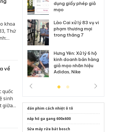
ông
môi trường
dụng giấy phép giả
bả
anh
mạo
ki
 Thanh Hóa
Lào Cai xử lý 83 vụ vi
Cô
ao khoa
ại trong vụ
phạm thương mại
tìm
33, Thứ
xuất, buôn
trong tháng 7
án
nh:
 sào giả
bá
ông
ạo toàn
Hưng Yên: Xử lý 6 hộ
óa: Tìm bị
Th
 và tạo
kinh doanh bán hàng
g vụ án buôn
hạ
giả mạo nhãn hiệu
h sữa
bá
ia về
Adidas, Nike
 giả
Mo
c quốc
ệ sinh
t giữa
dán phim cách nhiệt ô tô
 hỗ trợ
nắp hố ga gang 600x600
Sửa máy rửa bát bosch