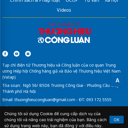
Videos
Tạp chí điện tử Thương hiệu và Công luận của cơ quan Trung
ương Hiệp hội Chống hàng giả và Bảo vệ Thương hiệu Việt Nam
(Vatap)
A
Tòa soạn: Ngõ 56/ B5D6 Trương Công Giai - Phường Cầu Giấy -
Thành phố Hà Nội
Email:
thuonghieucongluan@gmail.com
- ĐT: 093 172 5555
Tổng Biên Tập: Vũ Đức Thuận
Chúng tôi sử dụng Cookie để cung cấp dịch vụ của
Giấy phép hoạt động báo chí điện tử số 64/GP-BTTTT do Bộ
chúng tôi và nâng cao trải nghiệm của bạn. Bằng cách
OK
Thông tin và Truyền thông cấp ngày 21/2/2020.
sử dụng trang web này, bạn đã đồng ý với điều này.