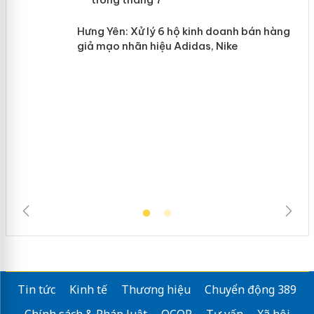
Lào Cai xử lý 83 vụ vi phạm thương
n
mại trong tháng 7
Hưng Yên: Xử lý 6 hộ kinh doanh bán
hàng giả mạo nhãn hiệu Adidas, Nike
Tin tức
Kinh tế
Thương hiệu
Chuyển động 389
Chính sách & Pháp luật
OCOP
Tư vấn
Xã hội