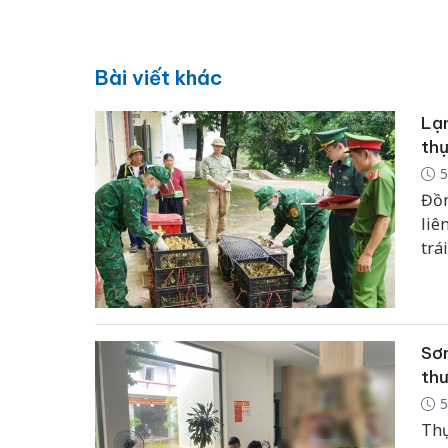
Bài viết khác
Lạn
thự
5
Đồn
liê
trá
gốc
Sơn
thư
5
Thự