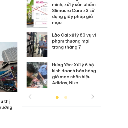
ai hàng ngàn
minh, xử lý sản phẩm
cô
m nhập lậu,
Slimaura Care x3 sử
sả
môi trường
dụng giấy phép giả
bả
anh
mạo
ki
 Thanh Hóa
Lào Cai xử lý 83 vụ vi
Cô
ại trong vụ
phạm thương mại
tìm
xuất, buôn
trong tháng 7
án
 sào giả
bá
Hưng Yên: Xử lý 6 hộ
óa: Tìm bị
Th
kinh doanh bán hàng
g vụ án buôn
hạ
giả mạo nhãn hiệu
h sữa
bá
Adidas, Nike
 giả
Mo
u thị
trường