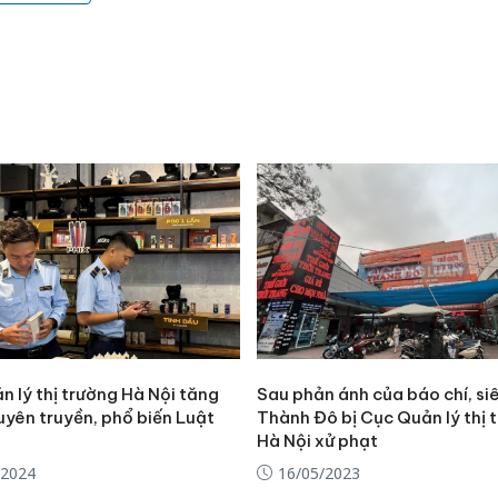
công kh
sản phẩ
bảo vệ 
kinh do
Công an
tìm bị h
án sản 
bán yến
Thanh H
hại tron
bán bìn
Moyuum
 lý thị trường Hà Nội tăng
Sau phản ánh của báo chí, siê
uyên truyền, phổ biến Luật
Thành Đô bị Cục Quản lý thị 
Hà Nội xử phạt
/2024
16/05/2023