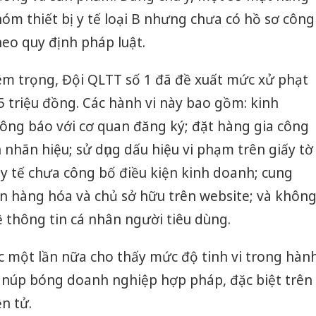
óm thiết bị y tế loại B nhưng chưa có hồ sơ công
eo quy định pháp luật.
êm trọng, Đội QLTT số 1 đã đề xuất mức xử phạt
 triệu đồng. Các hành vi này bao gồm: kinh
ông báo với cơ quan đăng ký; đặt hàng gia công
hãn hiệu; sử dụng dấu hiệu vi phạm trên giấy tờ
ị y tế chưa công bố điều kiện kinh doanh; cung
in hàng hóa và chủ sở hữu trên website; và khôn
 thông tin cá nhân người tiêu dùng.
iệc một lần nữa cho thấy mức độ tinh vi trong hàn
ệ núp bóng doanh nghiệp hợp pháp, đặc biệt trên
n tử.