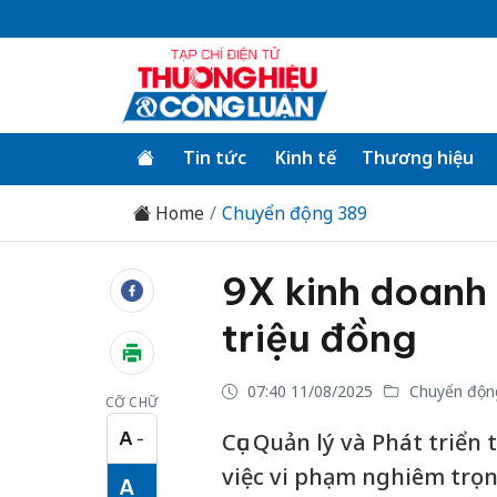
Tin tức
Kinh tế
Thương hiệu
Home
Chuyển động 389
9X kinh doanh 
triệu đồng
07:40 11/08/2025
Chuyển độn
CỠ CHỮ
A
Cục Quản lý và Phát triển
−
Cỡ chữ nhỏ
việc vi phạm nghiêm trọn
A