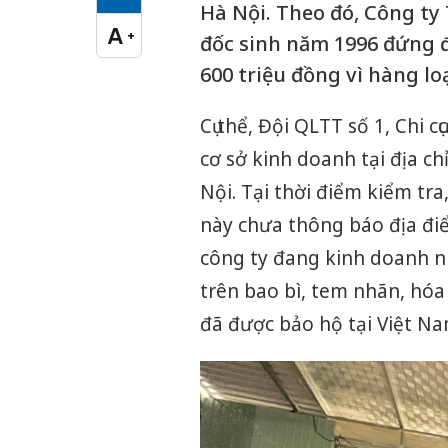
Cỡ chữ vừa
Hà Nội. Theo đó, Công 
A
+
đốc sinh năm 1996 đứng 
Cỡ chữ lớn
600 triệu đồng vì hàng lo
Cụ thể, Đội QLTT số 1, Chi 
cơ sở kinh doanh tại địa 
Nội. Tại thời điểm kiểm tr
này chưa thông báo địa đi
công ty đang kinh doanh 
trên bao bì, tem nhãn, hó
đã được bảo hộ tại Việt Na