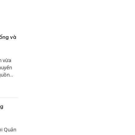
iống và
n vừa
chuyển
guồn
ng
Đội Quản