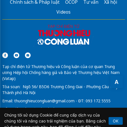
Chính sách & Pháp luật
OCOP
Tư vấn
Xã hội
Videos
Tạp chí điện tử Thương hiệu và Công luận của cơ quan Trung
ương Hiệp hội Chống hàng giả và Bảo vệ Thương hiệu Việt Nam
(Vatap)
A
Tòa soạn: Ngõ 56/ B5D6 Trương Công Giai - Phường Cầu Giấy -
Thành phố Hà Nội
Email:
thuonghieucongluan@gmail.com
- ĐT: 093 172 5555
Tổng Biên Tập: Vũ Đức Thuận
Chúng tôi sử dụng Cookie để cung cấp dịch vụ của
Giấy phép hoạt động báo chí điện tử số 64/GP-BTTTT do Bộ
chúng tôi và nâng cao trải nghiệm của bạn. Bằng cách
OK
Thông tin và Truyền thông cấp ngày 21/2/2020.
sử dụng trang web này, bạn đã đồng ý với điều này.