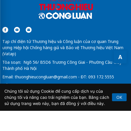
Tạp chí điện tử Thương hiệu và Công luận của cơ quan Trung
ương Hiệp hội Chống hàng giả và Bảo vệ Thương hiệu Việt Nam
(Vatap)
A
Tòa soạn: Ngõ 56/ B5D6 Trương Công Giai - Phường Cầu Giấy -
Thành phố Hà Nội
Email:
thuonghieucongluan@gmail.com
- ĐT: 093 172 5555
Tổng Biên Tập: Vũ Đức Thuận
Chúng tôi sử dụng Cookie để cung cấp dịch vụ của
Giấy phép hoạt động báo chí điện tử số 64/GP-BTTTT do Bộ
chúng tôi và nâng cao trải nghiệm của bạn. Bằng cách
OK
Thông tin và Truyền thông cấp ngày 21/2/2020.
sử dụng trang web này, bạn đã đồng ý với điều này.
Copyright © 2026
TẠP CHÍ THƯƠNG HIỆU & CÔNG