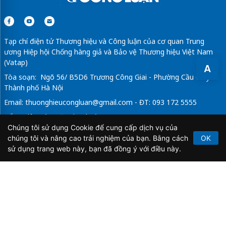
Tạp chí điện tử Thương hiệu và Công luận của cơ quan Trung
ương Hiệp hội Chống hàng giả và Bảo vệ Thương hiệu Việt Nam
(Vatap)
A
Tòa soạn: Ngõ 56/ B5D6 Trương Công Giai - Phường Cầu Giấy -
Thành phố Hà Nội
Email:
thuonghieucongluan@gmail.com
- ĐT: 093 172 5555
Tổng Biên Tập: Vũ Đức Thuận
Chúng tôi sử dụng Cookie để cung cấp dịch vụ của
Giấy phép hoạt động báo chí điện tử số 64/GP-BTTTT do Bộ
chúng tôi và nâng cao trải nghiệm của bạn. Bằng cách
OK
Thông tin và Truyền thông cấp ngày 21/2/2020.
sử dụng trang web này, bạn đã đồng ý với điều này.
Copyright © 2026
TẠP CHÍ THƯƠNG HIỆU & CÔNG
LUẬN
. All Rights Reserved.
Bản quyền thuộc Tạp chí Thương hiệu và Công luận. Cấm