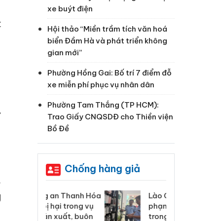
xe buýt điện
c
Hội thảo “Miền trầm tích văn hoá
biển Đầm Hà và phát triển không
gian mới”
Phường Hồng Gai: Bố trí 7 điểm đỗ
xe miễn phí phục vụ nhân dân
Phường Tam Thắng (TP HCM):
ứ
Trao Giấy CNQSDĐ cho Thiền viện
Bồ Đề
Chống hàng giả
,
g
 Thanh Hóa
Lào Cai xử lý 83 vụ vi
Cô
ại trong vụ
phạm thương mại
tìm
xuất, buôn
trong tháng 7
án