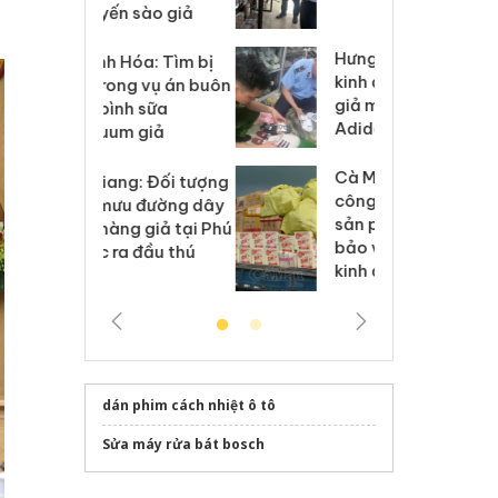
 sào giả
bá
Hưng Yên: Xử lý 6 hộ
óa: Tìm bị
Th
kinh doanh bán hàng
g vụ án buôn
hạ
giả mạo nhãn hiệu
h sữa
bá
Adidas, Nike
 giả
Mo
Cà Mau: Tiêu hủy
g: Đối tượng
An
công khai hàng ngàn
 đường dây
ch
sản phẩm nhập lậu,
 giả tại Phú
bá
bảo vệ môi trường
 đầu thú
Qu
kinh doanh
dán phim cách nhiệt ô tô
Sửa máy rửa bát bosch