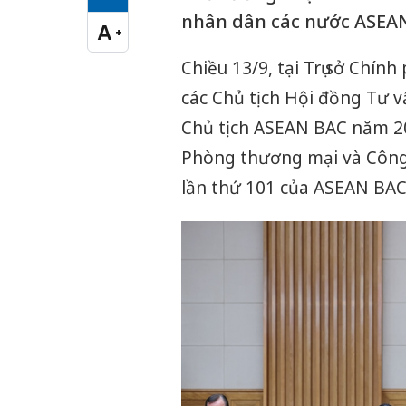
Cỡ chữ vừa
nhân dân các nước ASEAN
A
+
Cỡ chữ lớn
Chiều 13/9, tại Trụ sở Chí
các Chủ tịch Hội đồng Tư 
Chủ tịch ASEAN BAC năm 20
Phòng thương mại và Công
lần thứ 101 của ASEAN BAC 