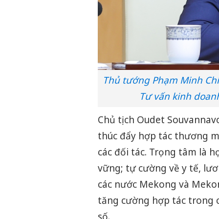
Thủ tướng Phạm Minh Chín
Tư vấn kinh doan
Chủ tịch Oudet Souvannavo
thúc đẩy hợp tác thương mạ
các đối tác. Trọng tâm là h
vững; tự cường về y tế, lư
các nước Mekong và Mekon
tăng cường hợp tác trong cá
số.