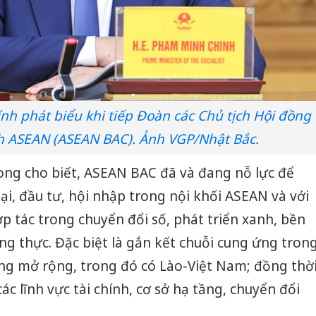
h phát biểu khi tiếp Đoàn các Chủ tịch Hội đồng
h ASEAN (ASEAN BAC). Ảnh VGP/Nhật Bắc.
ng cho biết, ASEAN BAC đã và đang nỗ lực để
i, đầu tư, hội nhập trong nội khối ASEAN và với
ợp tác trong chuyển đổi số, phát triển xanh, bền
ơng thực. Đặc biệt là gắn kết chuỗi cung ứng tron
g mở rộng, trong đó có Lào-Việt Nam; đồng thờ
c lĩnh vực tài chính, cơ sở hạ tầng, chuyển đổi