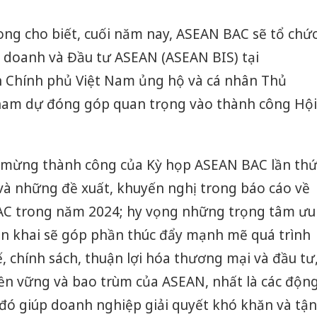
ng cho biết, cuối năm nay, ASEAN BAC sẽ tổ chứ
 doanh và Đầu tư ASEAN (ASEAN BIS) tại
 Chính phủ Việt Nam ủng hộ và cá nhân Thủ
am dự đóng góp quan trọng vào thành công Hội
 mừng thành công của Kỳ họp ASEAN BAC lần th
 và những đề xuất, khuyến nghị trong báo cáo về
AC trong năm 2024; hy vọng những trọng tâm ưu
ển khai sẽ góp phần thúc đẩy mạnh mẽ quá trình
, chính sách, thuận lợi hóa thương mại và đầu tư
bền vững và bao trùm của ASEAN, nhất là các độn
Công an
tìm bị h
đó giúp doanh nghiệp giải quyết khó khăn và tận
án sản 