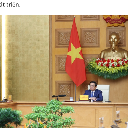
bán yến
t triển.
Thanh H
hại tron
bán bìn
Moyuum
An Gian
chủ mưu
bán hàng
Quốc ra