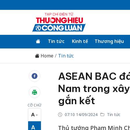
Tin tức
Kinh tế
Thương hiệu
Home
Tin tức
ASEAN BAC đán
Nam trong xây
gắn kết
CỠ CHỮ
A
07:10 14/09/2024
Tin tức
−
Cỡ chữ nhỏ
A
Thủ tướng Phạm Minh Ch