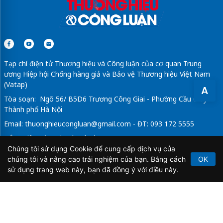
Tạp chí điện tử Thương hiệu và Công luận của cơ quan Trung
ương Hiệp hội Chống hàng giả và Bảo vệ Thương hiệu Việt Nam
(Vatap)
A
Tòa soạn: Ngõ 56/ B5D6 Trương Công Giai - Phường Cầu Giấy -
Thành phố Hà Nội
Email:
thuonghieucongluan@gmail.com
- ĐT: 093 172 5555
Tổng Biên Tập: Vũ Đức Thuận
Chúng tôi sử dụng Cookie để cung cấp dịch vụ của
Giấy phép hoạt động báo chí điện tử số 64/GP-BTTTT do Bộ
chúng tôi và nâng cao trải nghiệm của bạn. Bằng cách
OK
Thông tin và Truyền thông cấp ngày 21/2/2020.
sử dụng trang web này, bạn đã đồng ý với điều này.
Copyright © 2026
TẠP CHÍ THƯƠNG HIỆU & CÔNG