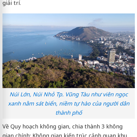
giải trí.
Núi Lớn, Núi Nhỏ Tp. Vũng Tàu như viên ngọc
xanh nằm sát biển, niềm tự hào của người dân
thành phố
Về Quy hoạch không gian, chia thành 3 không
gian chính: Không gian kiến trúc cảnh quan khu