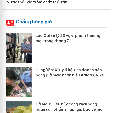
vi rác thải, đổ trộm chất thải rắn
Chống hàng giả
 án
Lào Cai xử lý 83 vụ vi phạm thương
mại trong tháng 7
n
y
Hưng Yên: Xử lý 6 hộ kinh doanh bán
hàng giả mạo nhãn hiệu Adidas, Nike
Cà Mau: Tiêu hủy công khai hàng
ngàn sản phẩm nhập lậu, bảo vệ môi