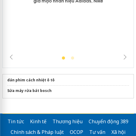
Hưng Yên: Xử lý 6 hộ kinh doanh bán
hàng giả mạo nhãn hiệu Adidas, Nike
dán phim cách nhiệt ô tô
Sửa máy rửa bát bosch
Tin tức
Kinh tế
Thương hiệu
Chuyển động 389
Chính sách & Pháp luật
OCOP
Tư vấn
Xã hội