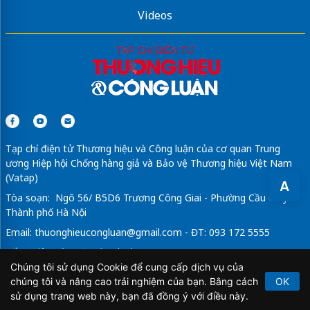
Videos
Tạp chí điện tử Thương hiệu và Công luận của cơ quan Trung
ương Hiệp hội Chống hàng giả và Bảo vệ Thương hiệu Việt Nam
(Vatap)
A
Tòa soạn: Ngõ 56/ B5D6 Trương Công Giai - Phường Cầu Giấy -
Thành phố Hà Nội
Email:
thuonghieucongluan@gmail.com
- ĐT: 093 172 5555
Tổng Biên Tập: Vũ Đức Thuận
Chúng tôi sử dụng Cookie để cung cấp dịch vụ của
Giấy phép hoạt động báo chí điện tử số 64/GP-BTTTT do Bộ
chúng tôi và nâng cao trải nghiệm của bạn. Bằng cách
OK
Thông tin và Truyền thông cấp ngày 21/2/2020.
sử dụng trang web này, bạn đã đồng ý với điều này.