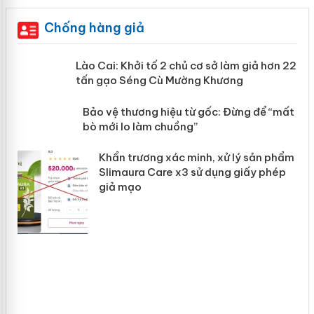
Chống hàng giả
mại
Lào Cai: Khởi tố 2 chủ cơ sở làm giả
hơn 22 tấn gạo Séng Cù Mường
Khương
àng
ản
Bảo vệ thương hiệu từ gốc: Đừng để
“mất bò mới lo làm chuồng”
Khẩn trương xác minh, xử lý sản phẩm
Slimaura Care x3 sử dụng giấy phép
giả mạo