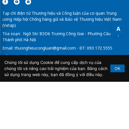
Tạp chí điện tử Thương hiệu và Công luận của cơ quan Trung
ương Hiệp hội Chống hàng giả và Bảo vệ Thương hiệu Việt Nam
(Vatap)
A
Tòa soạn: Ngõ 56/ B5D6 Trương Công Giai - Phường Cầu Giấy -
Thành phố Hà Nội
Email:
thuonghieucongluan@gmail.com
- ĐT: 093 172 5555
Tổng Biên Tập: Vũ Đức Thuận
Chúng tôi sử dụng Cookie để cung cấp dịch vụ của
Giấy phép hoạt động báo chí điện tử số 64/GP-BTTTT do Bộ
chúng tôi và nâng cao trải nghiệm của bạn. Bằng cách
OK
Thông tin và Truyền thông cấp ngày 21/2/2020.
sử dụng trang web này, bạn đã đồng ý với điều này.
Copyright © 2026
TẠP CHÍ THƯƠNG HIỆU & CÔNG
LUẬN
. All Rights Reserved.
Bản quyền thuộc Tạp chí Thương hiệu và Công luận. Cấm
sao chép dưới mọi hình thức nếu không có sự chấp thuận
bằng văn bản.