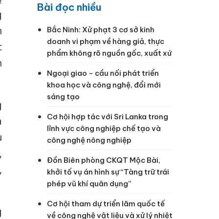
Bài đọc nhiều
g
h
Bắc Ninh: Xử phạt 3 cơ sở kinh
doanh vi phạm về hàng giả, thực
c
phẩm không rõ nguồn gốc, xuất xứ
n
Ngoại giao - cầu nối phát triển
khoa học và công nghệ, đổi mới
sáng tạo
g
Cơ hội hợp tác với Sri Lanka trong
à
lĩnh vực công nghiệp chế tạo và
u
công nghệ nông nghiệp
,
Đồn Biên phòng CKQT Mộc Bài,
,
khởi tố vụ án hình sự “Tàng trữ trái
phép vũ khí quân dụng”
Cơ hội tham dự triển lãm quốc tế
g
về công nghệ vật liệu và xử lý nhiệt