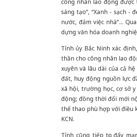
công nhân lao động được t
sáng tạo”, “Xanh - sạch - 
nước, đảm việc nhà”… Qua
dựng văn hóa doanh nghiệp
Tỉnh ủy Bắc Ninh xác định,
thần cho công nhân lao động
xuyên và lâu dài của cả hệ
đất, huy động nguồn lực đ
xã hội, trường học, cơ sở y 
động; đồng thời đổi mới nộ
thể thao phù hợp với điều 
KCN.
Tỉnh cũng tiếp tục đẩy m