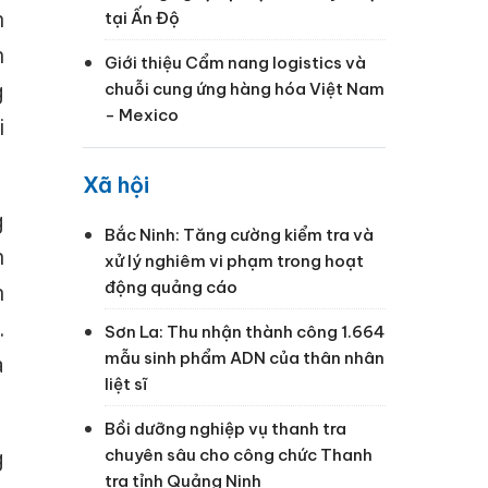
h
tại Ấn Độ
h
Giới thiệu Cẩm nang logistics và
g
chuỗi cung ứng hàng hóa Việt Nam
- Mexico
i
Xã hội
g
Bắc Ninh: Tăng cường kiểm tra và
n
xử lý nghiêm vi phạm trong hoạt
động quảng cáo
n
.
Sơn La: Thu nhận thành công 1.664
mẫu sinh phẩm ADN của thân nhân
à
liệt sĩ
Bồi dưỡng nghiệp vụ thanh tra
chuyên sâu cho công chức Thanh
g
tra tỉnh Quảng Ninh