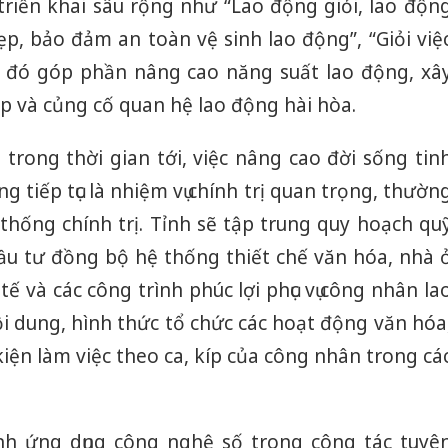
riển khai sâu rộng như “Lao động giỏi, lao độn
đẹp, bảo đảm an toàn vệ sinh lao động”, “Giỏi việ
 đó góp phần nâng cao năng suất lao động, xâ
 và củng cố quan hệ lao động hài hòa.
 trong thời gian tới, việc nâng cao đời sống tin
 tiếp tục là nhiệm vụ chính trị quan trọng, thườn
 thống chính trị. Tỉnh sẽ tập trung quy hoạch qu
ầu tư đồng bộ hệ thống thiết chế văn hóa, nhà 
tế và các công trình phúc lợi phục vụ công nhân la
i dung, hình thức tổ chức các hoạt động văn hóa
kiện làm việc theo ca, kíp của công nhân trong cá
Cà Mau:
công kh
sản phẩ
ạnh ứng dụng công nghệ số trong công tác tuyê