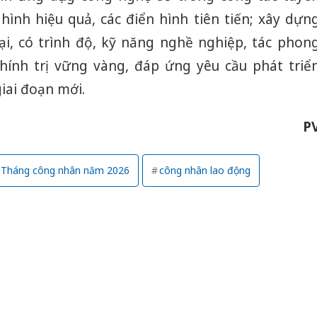
bảo vệ 
hình hiệu quả, các điển hình tiên tiến; xây dựn
kinh do
i, có trình độ, kỹ năng nghề nghiệp, tác phon
Công an
hính trị vững vàng, đáp ứng yêu cầu phát triể
tìm bị h
án sản 
iai đoạn mới.
bán yến
P
Thanh H
hại tron
bán bìn
Tháng công nhân năm 2026
công nhân lao động
Moyuum