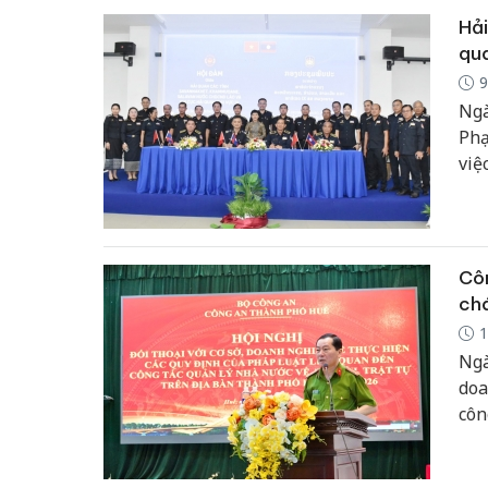
Hải
qua
9
Ngà
Phạ
việ
Sal
Côn
ch
1
Ngà
doa
côn
năm