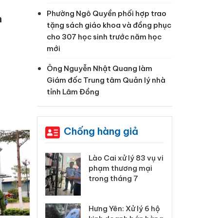
Phường Ngô Quyền phối hợp trao
n
tặng sách giáo khoa và đồng phục
cho 307 học sinh trước năm học
mới
Ông Nguyễn Nhật Quang làm
Giám đốc Trung tâm Quản lý nhà
tỉnh Lâm Đồng
Chống hàng giả
 Thanh Hóa
Lào Cai xử lý 83 vụ vi
Cô
ại trong vụ
phạm thương mại
tìm
xuất, buôn
trong tháng 7
án
 sào giả
bá
Hưng Yên: Xử lý 6 hộ
óa: Tìm bị
Th