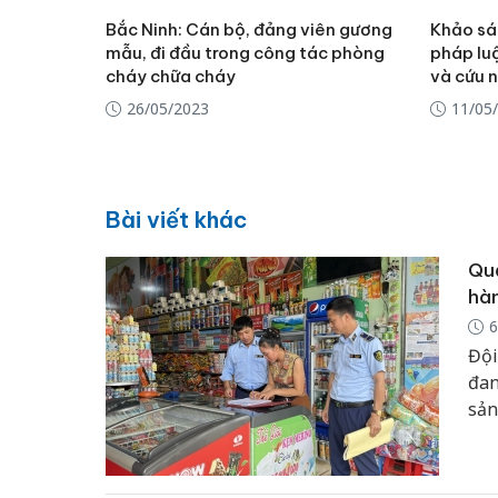
Bắc Ninh: Cán bộ, đảng viên gương
Khảo sát
mẫu, đi đầu trong công tác phòng
pháp lu
cháy chữa cháy
và cứu n
26/05/2023
11/05
Bài viết khác
Quả
hàn
6
Đội
đan
sản
hàn
nân
kin