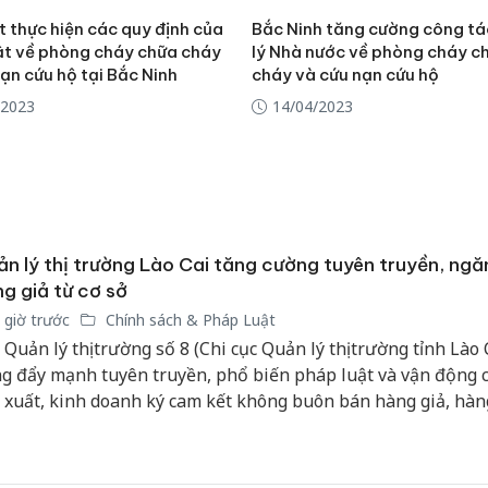
hại tron
bán bìn
 thực hiện các quy định của
Bắc Ninh tăng cường công t
Moyuum
ật về phòng cháy chữa cháy
lý Nhà nước về phòng cháy c
ạn cứu hộ tại Bắc Ninh
cháy và cứu nạn cứu hộ
An Gian
/2023
14/04/2023
chủ mưu
bán hàng
Quốc ra
n lý thị trường Lào Cai tăng cường tuyên truyền, ngă
g giả từ cơ sở
 giờ trước
Chính sách & Pháp Luật
 Quản lý thị trường số 8 (Chi cục Quản lý thị trường tỉnh Lào 
g đẩy mạnh tuyên truyền, phổ biến pháp luật và vận động c
 xuất, kinh doanh ký cam kết không buôn bán hàng giả, hàng
g cấm và hàng hóa không rõ nguồn gốc xuất xứ. Hoạt động
g cao ý thức chấp hành pháp luật, góp phần xây dựng môi 
h doanh minh bạch và bảo vệ quyền lợi người tiêu dùng.