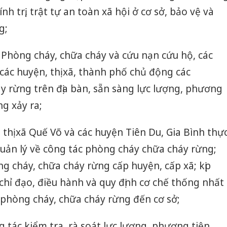
nh trị, trật tự an toàn xã hội ở cơ sở, bảo vệ và
g;
 Phòng cháy, chữa cháy và cứu nạn cứu hộ, các
ác huyện, thị xã, thành phố chủ động các
 rừng trên địa bàn, sẵn sàng lực lượng, phương
ng xảy ra;
hị xã Quế Võ và các huyện Tiên Du, Gia Bình thự
uản lý về công tác phòng cháy chữa cháy rừng;
g cháy, chữa cháy rừng cấp huyện, cấp xã; kịp
chỉ đạo, điều hành và quy định cơ chế thống nhất
 phòng cháy, chữa cháy rừng đến cơ sở;
 tác kiểm tra, rà soát lực lượng, phương tiện,