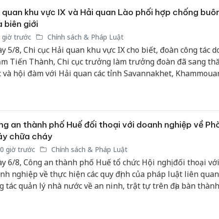
 quan khu vực IX và Hải quan Lào phối hợp chống buôn
 biên giới
 giờ trước
Chính sách & Pháp Luật
y 5/8, Chi cục Hải quan khu vực IX cho biết, đoàn công tác d
m Tiến Thành, Chi cục trưởng làm trưởng đoàn đã sang th
c và hội đàm với Hải quan các tỉnh Savannakhet, Khammoua
avan (CHDCND Lào) tại tỉnh Savannakhet.
g an thành phố Huế đối thoại với doanh nghiệp về Ph
áy chữa cháy
0 giờ trước
Chính sách & Pháp Luật
y 6/8, Công an thành phố Huế tổ chức Hội nghị đối thoại với
nh nghiệp về thực hiện các quy định của pháp luật liên qua
g tác quản lý nhà nước về an ninh, trật tự trên địa bàn thàn
 2026.