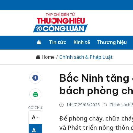
Tin tức
Kinh tế
Thương hiệu
Home
Chính sách & Pháp Luật
Bắc Ninh tăng
bách phòng ch
14:17 29/05/2023
Chính sách 
CỠ CHỮ
A
Để phòng cháy, chữa chá
−
Cỡ chữ nhỏ
và Phát triển nông thôn đề
A