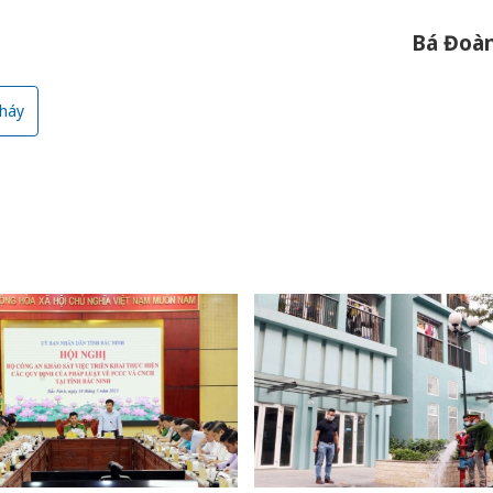
Bá Đoà
háy
Công an
tìm bị h
án sản 
bán yến
Thanh H