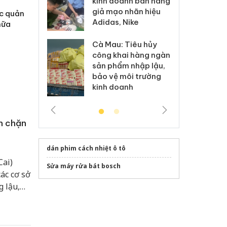
kinh doanh bán hàng
g vụ án buôn
hạ
giả mạo nhãn hiệu
h sữa
bá
ác quản
Adidas, Nike
 giả
Mo
hữa
Cà Mau: Tiêu hủy
g: Đối tượng
An
công khai hàng ngàn
 đường dây
ch
sản phẩm nhập lậu,
 giả tại Phú
bá
bảo vệ môi trường
 đầu thú
Qu
kinh doanh
n chặn
dán phim cách nhiệt ô tô
Cai)
Sửa máy rửa bát bosch
ác cơ sở
 lậu,
 nhằm
trường