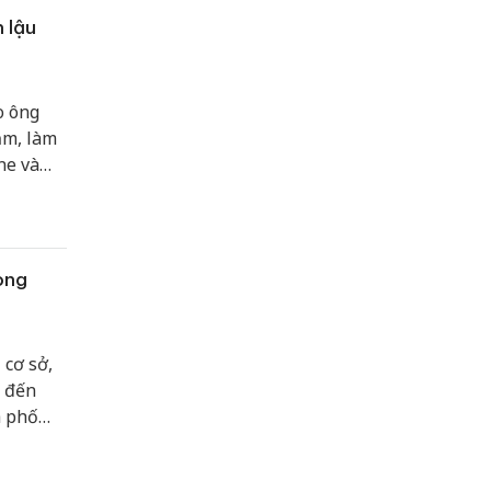
 lậu
o ông
ăm, làm
ne và
òng
 cơ sở,
n đến
h phố