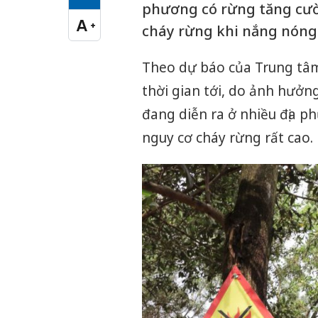
Cỡ chữ vừa
phương có rừng tăng cườ
A
+
cháy rừng khi nắng nóng 
Cỡ chữ lớn
Theo dự báo của Trung tâm 
thời gian tới, do ảnh hưởn
đang diễn ra ở nhiều địa p
nguy cơ cháy rừng rất cao.