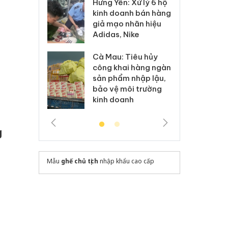
Hưng Yên: Xử lý 6 hộ
óa: Tìm bị
Th
kinh doanh bán hàng
g vụ án buôn
hạ
giả mạo nhãn hiệu
h sữa
bá
Adidas, Nike
 giả
Mo
Cà Mau: Tiêu hủy
g: Đối tượng
An
công khai hàng ngàn
 đường dây
ch
sản phẩm nhập lậu,
 giả tại Phú
bá
bảo vệ môi trường
 đầu thú
Qu
kinh doanh
g
Mẫu
ghế chủ tịch
nhập khẩu cao cấp