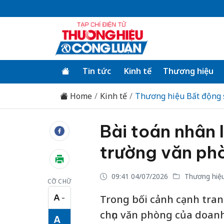
Tin tức
Kinh tế
Thương hiệu
Home
Kinh tế
Thương hiệu Bất động 
Bài toán nhân l
trường văn ph
09:41 04/07/2026
Thương hiệu
CỠ CHỮ
A
Trong bối cảnh cạnh tran
−
Cỡ chữ nhỏ
chọn văn phòng của doanh
A