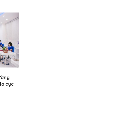
ường
đa cực