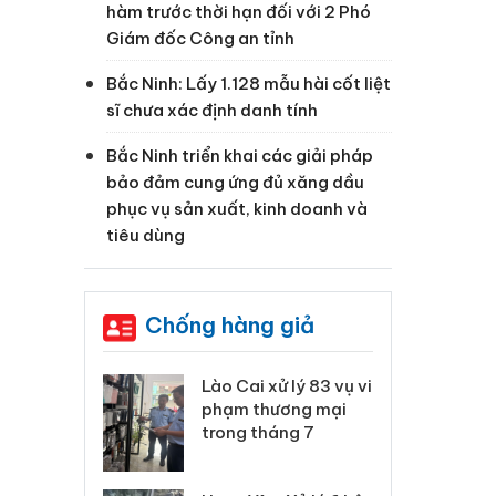
hàm trước thời hạn đối với 2 Phó
Giám đốc Công an tỉnh
Bắc Ninh: Lấy 1.128 mẫu hài cốt liệt
sĩ chưa xác định danh tính
Bắc Ninh triển khai các giải pháp
bảo đảm cung ứng đủ xăng dầu
phục vụ sản xuất, kinh doanh và
tiêu dùng
Chống hàng giả
 Thanh Hóa
Lào Cai xử lý 83 vụ vi
Cô
ại trong vụ
phạm thương mại
tìm
xuất, buôn
trong tháng 7
án
 sào giả
bá