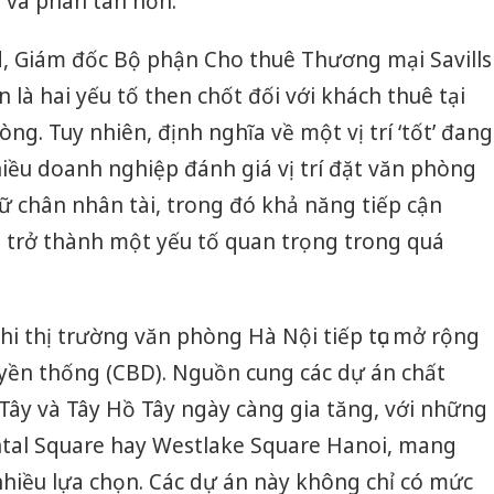
 và phân tán hơn.
 Giám đốc Bộ phận Cho thuê Thương mại Savills
ẫn là hai yếu tố then chốt đối với khách thuê tại
ng. Tuy nhiên, định nghĩa về một vị trí ‘tốt’ đang
iều doanh nghiệp đánh giá vị trí đặt văn phòng
iữ chân nhân tài, trong đó khả năng tiếp cận
 trở thành một yếu tố quan trọng trong quá
hi thị trường văn phòng Hà Nội tiếp tục mở rộng
uyền thống (CBD). Nguồn cung các dự án chất
Công an
 Tây và Tây Hồ Tây ngày càng gia tăng, với những
tìm bị h
án sản 
ntal Square hay Westlake Square Hanoi, mang
bán yến
hiều lựa chọn. Các dự án này không chỉ có mức