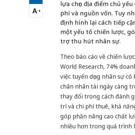
Cỡ chữ vừa
lựa chọn địa điểm chủ yếu
A
+
phí và nguồn vốn. Tuy nh
Cỡ chữ lớn
định hình lại cách tiếp c
một yếu tố chiến lược, g
trợ thu hút nhân sự.
Theo báo cáo về chiến lược
World Research, 74% doanh
việc tuyển dụng nhân sự có
chân nhân tài ngày càng tr
thay đổi trong cách đánh g
trí và chi phí thuê, khả nă
góp phần nâng cao chất lư
nhiều hơn trong quá trình 