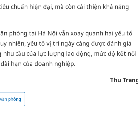
Thanh H
tiêu chuẩn hiện đại, mà còn cải thiện khả năng
hại tron
bán bìn
Moyuum
văn phòng tại Hà Nội vẫn xoay quanh hai yếu tố
An Gian
chủ mưu
. Tuy nhiên, yếu tố vị trí ngày càng được đánh giá
bán hàng
 nhu cầu của lực lượng lao động, mức độ kết nối
Quốc ra
n dài hạn của doanh nghiệp.
Thu Tran
g văn phòng