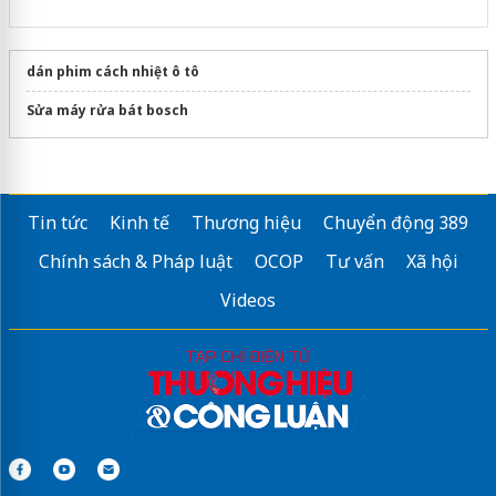
dán phim cách nhiệt ô tô
Sửa máy rửa bát bosch
Tin tức
Kinh tế
Thương hiệu
Chuyển động 389
Chính sách & Pháp luật
OCOP
Tư vấn
Xã hội
Videos