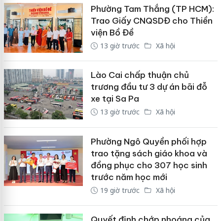
Phường Tam Thắng (TP HCM):
Trao Giấy CNQSDĐ cho Thiền
viện Bồ Đề
13 giờ trước
Xã hội
Lào Cai chấp thuận chủ
trương đầu tư 3 dự án bãi đỗ
xe tại Sa Pa
13 giờ trước
Xã hội
Phường Ngô Quyền phối hợp
trao tặng sách giáo khoa và
đồng phục cho 307 học sinh
trước năm học mới
19 giờ trước
Xã hội
Quyết định chớp nhoáng của