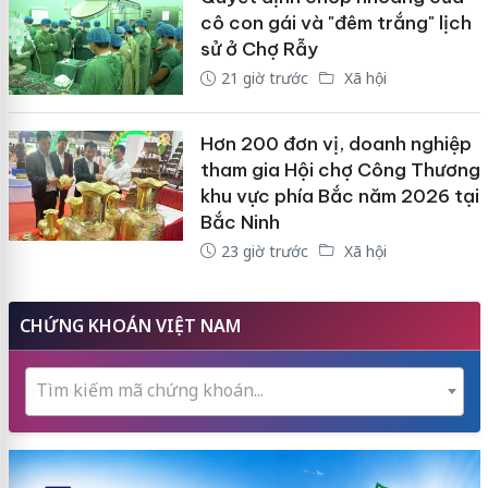
cô con gái và "đêm trắng" lịch
sử ở Chợ Rẫy
21 giờ trước
Xã hội
Hơn 200 đơn vị, doanh nghiệp
tham gia Hội chợ Công Thương
khu vực phía Bắc năm 2026 tại
Bắc Ninh
23 giờ trước
Xã hội
CHỨNG KHOÁN VIỆT NAM
Tìm kiếm mã chứng khoán...