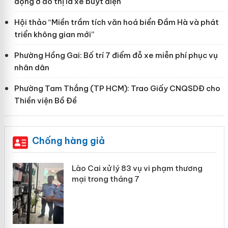
động ở đô thị là xe buýt điện
Hội thảo “Miền trầm tích văn hoá biển Đầm Hà và phát
triển không gian mới”
Phường Hồng Gai: Bố trí 7 điểm đỗ xe miễn phí phục vụ
nhân dân
Phường Tam Thắng (TP HCM): Trao Giấy CNQSDĐ cho
Thiền viện Bồ Đề
Chống hàng giả
 án
Lào Cai xử lý 83 vụ vi phạm thương
mại trong tháng 7
n