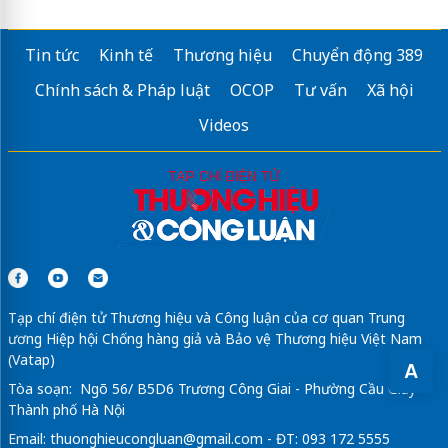
Tin tức
Kinh tế
Thương hiệu
Chuyển động 389
Chính sách & Pháp luật
OCOP
Tư vấn
Xã hội
Videos
Tạp chí điện tử Thương hiệu và Công luận của cơ quan Trung
ương Hiệp hội Chống hàng giả và Bảo vệ Thương hiệu Việt Nam
(Vatap)
A
Tòa soạn: Ngõ 56/ B5D6 Trương Công Giai - Phường Cầu Giấy -
Thành phố Hà Nội
Email:
thuonghieucongluan@gmail.com
- ĐT: 093 172 5555