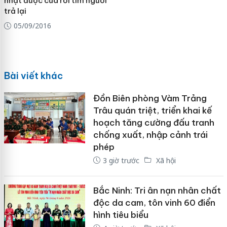
nhặt được của rơi tìm người
trả lại
05/09/2016
Bài viết khác
Đồn Biên phòng Vàm Trảng
Trâu quán triệt, triển khai kế
hoạch tăng cường đấu tranh
chống xuất, nhập cảnh trái
phép
3 giờ trước
Xã hội
Bắc Ninh: Tri ân nạn nhân chất
độc da cam, tôn vinh 60 điển
hình tiêu biểu