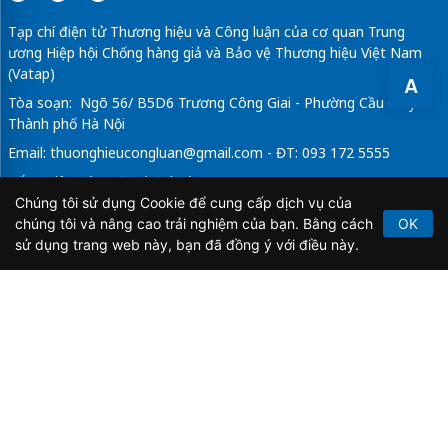
Tạp chí điện tử Thương hiệu và Công luận của cơ quan Trung
ương Hiệp hội Chống hàng giả và Bảo vệ Thương hiệu Việt Nam
(Vatap)
A
Tòa soạn: Ngõ 56/ B5D6 Trương Công Giai - Phường Cầu Giấy -
Thành phố Hà Nội
Email:
thuonghieucongluan@gmail.com
- ĐT: 093 172 5555
Tổng Biên Tập: Vũ Đức Thuận
Chúng tôi sử dụng Cookie để cung cấp dịch vụ của
Giấy phép hoạt động báo chí điện tử số 64/GP-BTTTT do Bộ
chúng tôi và nâng cao trải nghiệm của bạn. Bằng cách
OK
Thông tin và Truyền thông cấp ngày 21/2/2020.
sử dụng trang web này, bạn đã đồng ý với điều này.
Copyright © 2026
TẠP CHÍ THƯƠNG HIỆU & CÔNG
LUẬN
. All Rights Reserved.
Bản quyền thuộc Tạp chí Thương hiệu và Công luận. Cấm
sao chép dưới mọi hình thức nếu không có sự chấp thuận
bằng văn bản.