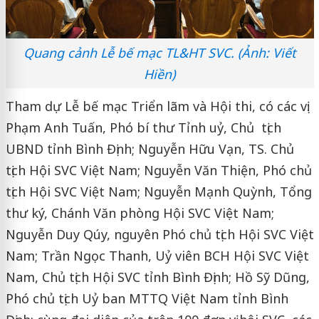
Quang cảnh Lễ bế mạc TL&HT SVC. (Ảnh: Viết
Hiền)
Tham dự Lễ bế mạc Triển lãm và Hội thi, có các vị:
Phạm Anh Tuấn, Phó bí thư Tỉnh uỷ, Chủ tịch
UBND tỉnh Bình Định; Nguyễn Hữu Vạn, TS. Chủ
tịch Hội SVC Việt Nam; Nguyễn Văn Thiện, Phó chủ
tịch Hội SVC Việt Nam; Nguyễn Mạnh Quỳnh, Tổng
thư ký, Chánh Văn phòng Hội SVC Việt Nam;
Nguyễn Duy Qúy, nguyên Phó chủ tịch Hội SVC Việt
Nam; Trần Ngọc Thanh, Uỷ viên BCH Hội SVC Việt
Nam, Chủ tịch Hội SVC tỉnh Bình Định; Hồ Sỹ Dũng,
Phó chủ tịch Uỷ ban MTTQ Việt Nam tỉnh Bình