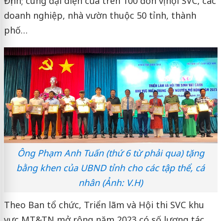
Định; cùng đại diện của trên 100 đơn vị hội SVC, các
doanh nghiệp, nhà vườn thuộc 50 tỉnh, thành
phố…
Ông Phạm Anh Tuấn (thứ 6 từ phải qua) tặng
bằng khen của UBND tỉnh cho các tập thể, cá
nhân (Ảnh: V.H)
Theo Ban tổ chức, Triển lãm và Hội thi SVC khu
vực MT&TN mở rộng năm 2023 có số lượng tác