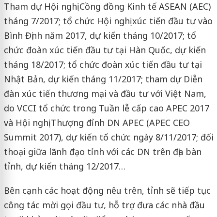
Tham dự Hội nghị Cồng đồng Kinh tế ASEAN (AEC)
tháng 7/2017; tổ chức Hội nghị xúc tiến đầu tư vào
Bình Định năm 2017, dự kiến tháng 10/2017; tổ
chức đoàn xúc tiến đầu tư tại Hàn Quốc, dự kiến
tháng 18/2017; tổ chức đoàn xúc tiến đầu tư tại
Nhật Bản, dự kiến tháng 11/2017; tham dự Diễn
đàn xúc tiến thương mại và đầu tư với Việt Nam,
do VCCI tổ chức trong Tuần lễ cấp cao APEC 2017
và Hội nghị Thượng đỉnh DN APEC (APEC CEO
Summit 2017), dự kiến tổ chức ngày 8/11/2017; đối
thoại giữa lãnh đạo tỉnh với các DN trên địa bàn
tỉnh, dự kiến tháng 12/2017…
Bên cạnh các hoạt động nêu trên, tỉnh sẽ tiếp tục
công tác mời gọi đầu tư, hỗ trợ đưa các nhà đầu