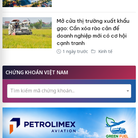
Mở cửa thị trường xuất khẩu
gạo: Cần xóa rào cản để
doanh nghiệp mới có cơ hội
cạnh tranh
1 ngày trước
Kinh tế
CHỨNG KHOÁN VIỆT NAM
Tìm kiếm mã chứng khoán...