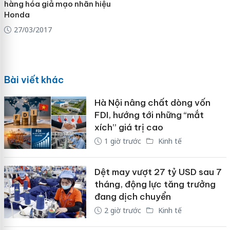
hàng hóa giả mạo nhãn hiệu
Honda
27/03/2017
Bài viết khác
Hà Nội nâng chất dòng vốn
FDI, hướng tới những “mắt
xích” giá trị cao
1 giờ trước
Kinh tế
Dệt may vượt 27 tỷ USD sau 7
tháng, động lực tăng trưởng
đang dịch chuyển
2 giờ trước
Kinh tế