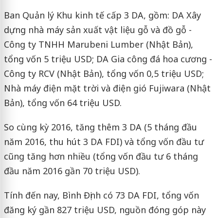
Ban Quản lý Khu kinh tế cấp 3 DA, gồm: DA Xây
dựng nhà máy sản xuất vật liệu gỗ và đồ gỗ -
Công ty TNHH Marubeni Lumber (Nhật Bản),
tổng vốn 5 triệu USD; DA Gia công đá hoa cương -
Công ty RCV (Nhật Bản), tổng vốn 0,5 triệu USD;
Nhà máy điện mặt trời và điện gió Fujiwara (Nhật
Bản), tổng vốn 64 triệu USD.
So cùng kỳ 2016, tăng thêm 3 DA (5 tháng đầu
năm 2016, thu hút 3 DA FDI) và tổng vốn đầu tư
cũng tăng hơn nhiều (tổng vốn đầu tư 6 tháng
đầu năm 2016 gần 70 triệu USD).
Tính đến nay, Bình Định có 73 DA FDI, tổng vốn
đăng ký gần 827 triệu USD, nguồn đóng góp này