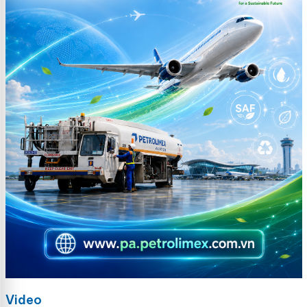
Video