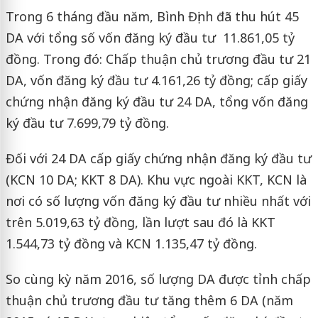
Trong 6 tháng đầu năm, Bình Định đã thu hút 45
DA với tổng số vốn đăng ký đầu tư 11.861,05 tỷ
đồng. Trong đó: Chấp thuận chủ trương đầu tư 21
DA, vốn đăng ký đầu tư 4.161,26 tỷ đồng; cấp giấy
chứng nhận đăng ký đầu tư 24 DA, tổng vốn đăng
ký đầu tư 7.699,79 tỷ đồng.
Đối với 24 DA cấp giấy chứng nhận đăng ký đầu tư
(KCN 10 DA; KKT 8 DA). Khu vực ngoài KKT, KCN là
nơi có số lượng vốn đăng ký đầu tư nhiều nhất với
trên 5.019,63 tỷ đồng, lần lượt sau đó là KKT
1.544,73 tỷ đồng và KCN 1.135,47 tỷ đồng.
So cùng kỳ năm 2016, số lượng DA được tỉnh chấp
thuận chủ trương đầu tư tăng thêm 6 DA (năm