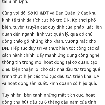
tại Bình Định.
Cùng với đó, Sở KH&ĐT và Ban Quản lý Các khu
kinh tế tỉnh đã tích cực hỗ trợ DN. Kịp thời phổ
biến, tuyên truyền các quy định của pháp luật liên
quan đến ngành, lĩnh vực quản lý, qua đó chủ
động tháo gỡ những khó khăn, vướng mắc cho
DN. Tiếp tục duy trì và thực hiện tốt công tác cải
cách hành chính, đẩy mạnh ứng dụng công nghệ
thông tin trong mọi hoạt động tại cơ quan, tạo
điều kiện thuận lợi cho các nhà đầu tư trong quá
trình thực hiện các thủ tục đầu tư, triển khai DA
và hoạt động sản xuất, kinh doanh có hiệu quả.
Tuy nhiên, bên cạnh những mặt tích cực, hoạt
động thu hút đầu tư 6 tháng đầu năm của tỉnh