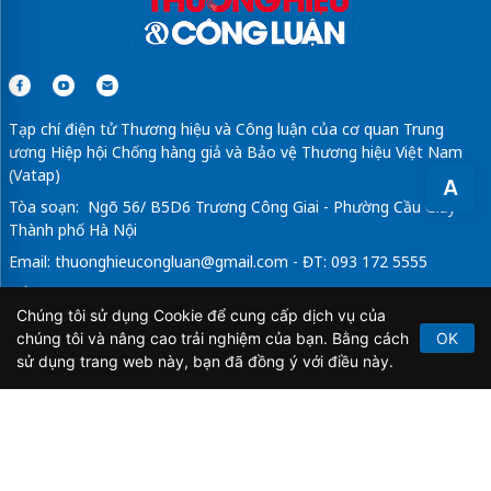
Tạp chí điện tử Thương hiệu và Công luận của cơ quan Trung
ương Hiệp hội Chống hàng giả và Bảo vệ Thương hiệu Việt Nam
(Vatap)
A
Tòa soạn: Ngõ 56/ B5D6 Trương Công Giai - Phường Cầu Giấy -
Thành phố Hà Nội
Email:
thuonghieucongluan@gmail.com
- ĐT: 093 172 5555
Tổng Biên Tập: Vũ Đức Thuận
Chúng tôi sử dụng Cookie để cung cấp dịch vụ của
Giấy phép hoạt động báo chí điện tử số 64/GP-BTTTT do Bộ
chúng tôi và nâng cao trải nghiệm của bạn. Bằng cách
OK
Thông tin và Truyền thông cấp ngày 21/2/2020.
sử dụng trang web này, bạn đã đồng ý với điều này.
Copyright © 2026
TẠP CHÍ THƯƠNG HIỆU & CÔNG
LUẬN
. All Rights Reserved.