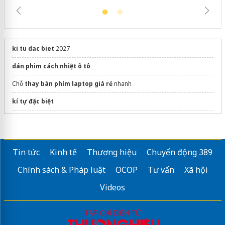
ki tu dac biet
2027
dán phim cách nhiệt ô tô
Chỗ
thay bàn phím laptop giá rẻ
nhanh
kí tự đặc biệt
Sửa máy rửa bát bosch
Tin tức
Kinh tế
Thương hiệu
Chuyển động 389
Chính sách & Pháp luật
OCOP
Tư vấn
Xã hội
Videos