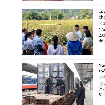
Lào
cho
2
Năm
203
đỡ 
nhi
dự 
nhi
vữn
Ngà
thá
4
The
7/2
311
tăn