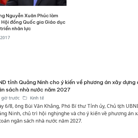
kinh do
hại trong vụ án buôn
giả mạo
bán bình sữa
Adidas, 
Moyuum giả
ng Nguyễn Xuân Phúc làm
h Hội đồng Quốc gia Giáo dục
Cà Mau:
An Giang: Đối tượng
triển nhân lực
công kh
chủ mưu đường dây
/2017
sản phẩ
bán hàng giả tại Phú
bảo vệ 
Quốc ra đầu thú
kinh do
D tỉnh Quảng Ninh cho ý kiến về phương án xây dựng 
ân sách nhà nước năm 2027
 giờ trước
Kinh tế
y 6/8, ông Bùi Văn Khắng, Phó Bí thư Tỉnh ủy, Chủ tịch UBN
ng Ninh, chủ trì hội nghị nghe và cho ý kiến về phương án 
toán ngân sách nhà nước năm 2027.