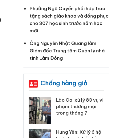
Phường Ngô Quyền phối hợp trao
tặng sách giáo khoa và đồng phục
h
cho 307 học sinh trước năm học
mới
Ông Nguyễn Nhật Quang làm
Giám đốc Trung tâm Quản lý nhà
tỉnh Lâm Đồng
Chống hàng giả
xử lý 83 vụ vi
Công an Thanh Hóa
Lào
ương mại
tìm bị hại trong vụ
ph
háng 7
án sản xuất, buôn
tr
bán yến sào giả
: Xử lý 6 hộ
Hư
Thanh Hóa: Tìm bị