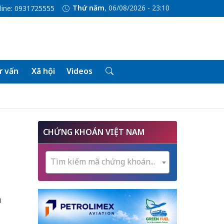
Thứ năm
, 06/08/2026 - 23:10
line: 0931725555
 vấn
Xã hội
Videos
CHỨNG KHOÁN VIỆT NAM
Tìm kiếm mã chứng khoán...
h