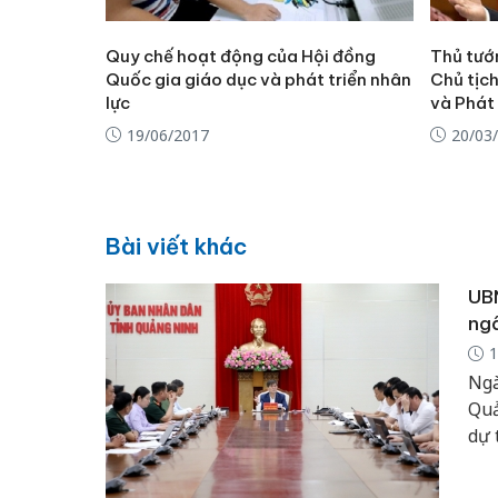
Quy chế hoạt động của Hội đồng
Thủ tướ
Quốc gia giáo dục và phát triển nhân
Chủ tịc
lực
và Phát 
19/06/2017
20/03
Bài viết khác
UBN
ng
1
Ngà
Quả
dự 