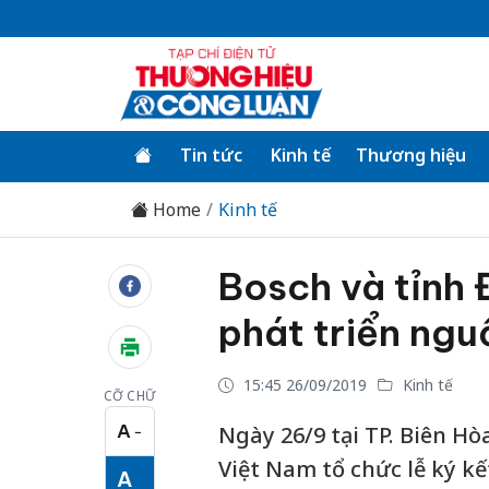
Tin tức
Kinh tế
Thương hiệu
Home
Kinh tế
Bosch và tỉnh 
phát triển ngu
15:45 26/09/2019
Kinh tế
CỠ CHỮ
A
Ngày 26/9 tại TP. Biên H
−
Cỡ chữ nhỏ
Việt Nam tổ chức lễ ký kế
A