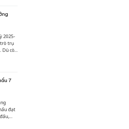
ưởng
ỳ 2025-
trò trụ
. Dù còn
ằng các
 được
ển bền
hẩu 7
áng
hẩu đạt
 đấu,