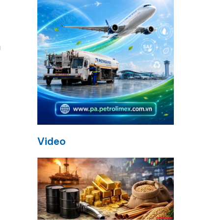
m
à
Video