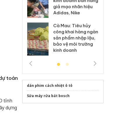
anh bán hàng
ki
hại trong vụ án buôn
 nhãn hiệu
gi
bán bình sữa
Nike
Ad
Moyuum giả
 Tiêu hủy
Cà
An Giang: Đối tượng
ai hàng ngàn
cô
chủ mưu đường dây
m nhập lậu,
sả
bán hàng giả tại Phú
môi trường
bả
Quốc ra đầu thú
anh
ki
dự toán
dán phim cách nhiệt ô tô
Sửa máy rửa bát bosch
D tỉnh
xây dựng