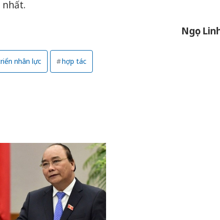
 nhất.
Ngọc Lin
riển nhân lực
hợp tác
Công an Thanh Hóa
Lào Cai 
tìm bị hại trong vụ
phạm th
án sản xuất, buôn
trong t
bán yến sào giả
Hưng Yên
Thanh Hóa: Tìm bị