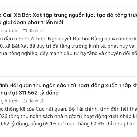
 Cai: Xã Bát Xát tập trung nguồn lực, tạo đà tăng tr
 giai đoạn phát triển mới
 giờ trước
Kinh tế
 đầu tiên thực hiện Nghị quyết Đại hội Đảng bộ xã nhiệm k
0, xã Bát Xát đã duy trì đà tăng trưởng kinh tế, phát huy vai 
của nông nghiệp, đẩy mạnh đầu tư hạ tầng và chuyển đổi số
ều khó khăn do sắp xếp đơn vị hành chính, giải phóng mặt b
án trọng điểm và tác động của thiên tai, địa phương vẫn tạo
ều chuyển biến tích cực, làm nền tảng cho mục tiêu phát tri
g trong giai đoạn tới.
nh Hải quan thu ngân sách từ hoạt động xuất nhập k
ng đạt 311.662 tỷ đồng
 giờ trước
Kinh tế
o thống kê của Cục Hải quan, Bộ Tài chính, tính đến hết th
026 tổng thu ngân sách nhà nước từ hoạt động xuất nhập k
.662 tỷ đồng, bằng 69,1% dự toán, bằng 60,3% chỉ tiêu phấn
g 18,6% so với cùng kỳ năm 2025.