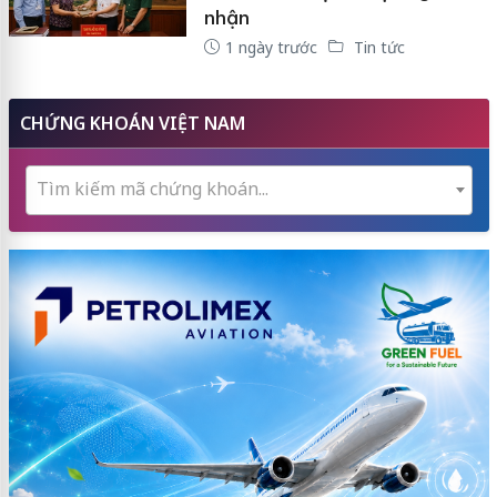
nhận
1 ngày trước
Tin tức
CHỨNG KHOÁN VIỆT NAM
Tìm kiếm mã chứng khoán...