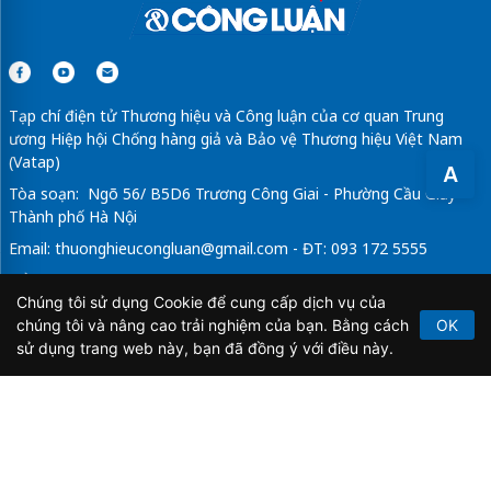
Tạp chí điện tử Thương hiệu và Công luận của cơ quan Trung
ương Hiệp hội Chống hàng giả và Bảo vệ Thương hiệu Việt Nam
(Vatap)
A
Tòa soạn: Ngõ 56/ B5D6 Trương Công Giai - Phường Cầu Giấy -
Thành phố Hà Nội
Email:
thuonghieucongluan@gmail.com
- ĐT: 093 172 5555
Tổng Biên Tập: Vũ Đức Thuận
Chúng tôi sử dụng Cookie để cung cấp dịch vụ của
Giấy phép hoạt động báo chí điện tử số 64/GP-BTTTT do Bộ
chúng tôi và nâng cao trải nghiệm của bạn. Bằng cách
OK
Thông tin và Truyền thông cấp ngày 21/2/2020.
sử dụng trang web này, bạn đã đồng ý với điều này.
Copyright © 2026
TẠP CHÍ THƯƠNG HIỆU & CÔNG
LUẬN
. All Rights Reserved.