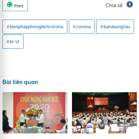
Chia sẻ
Print
bienphapphongdichcorona
corona
bariavungtau
br-vt
Bài liên quan