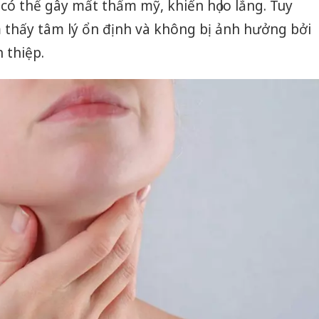
 có thể gây mất thẩm mỹ, khiến họ lo lắng. Tuy
sản phẩ
bảo vệ 
 thấy tâm lý ổn định và không bị ảnh hưởng bởi
kinh do
 thiệp.
Công an
tìm bị h
án sản 
bán yến
Thanh H
hại tron
bán bìn
Moyuum