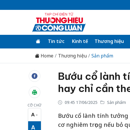
Tin tức
Kinh tế
Thương hiệu
Home
Thương hiệu
Sản phẩm
Bướu cổ lành t
hay chỉ cần th
09:45 17/06/2025
Sản phẩm
CỠ CHỮ
A
Bướu cổ lành tính tưởng
−
Cỡ chữ nhỏ
cơ nghiêm trọng nếu bỏ qu
A