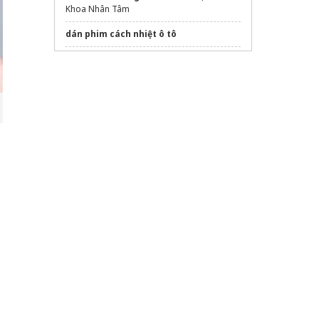
Khoa Nhân Tâm
dán phim cách nhiệt ô tô
nhổ răng số 8
Triệu chứng thoái hóa đốt sống cổ
Sửa máy rửa bát bosch
Xem thêm
trị thâm mắt bằng dưa chuột
hiệu quả