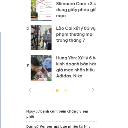
m nhập lậu,
Slimaura Care x3 sử
sả
môi trường
dụng giấy phép giả
bả
anh
mạo
ki
 Thanh Hóa
Lào Cai xử lý 83 vụ vi
Cô
ại trong vụ
phạm thương mại
tìm
xuất, buôn
trong tháng 7
án
 sào giả
bá
Hưng Yên: Xử lý 6 hộ
óa: Tìm bị
Th
kinh doanh bán hàng
g vụ án buôn
hạ
giả mạo nhãn hiệu
h sữa
bá
Adidas, Nike
 giả
Mo
Nguy cơ
bệnh cúm biến chứng viêm
phổi
Dán sứ Veneer giá bao nhiêu
tại Nha