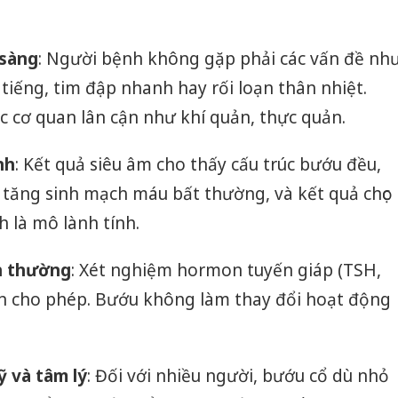
 sàng
: Người bệnh không gặp phải các vấn đề nh
tiếng, tim đập nhanh hay rối loạn thân nhiệt.
 cơ quan lân cận như khí quản, thực quản.
nh
: Kết quả siêu âm cho thấy cấu trúc bướu đều,
 tăng sinh mạch máu bất thường, và kết quả chọc
h là mô lành tính.
h thường
: Xét nghiệm hormon tuyến giáp (TSH,
hạn cho phép. Bướu không làm thay đổi hoạt động
Cà Mau:
 và tâm lý
: Đối với nhiều người, bướu cổ dù nhỏ
công kh