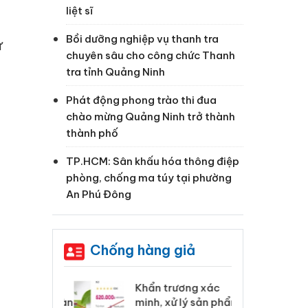
liệt sĩ
Bồi dưỡng nghiệp vụ thanh tra
ư
chuyên sâu cho công chức Thanh
tra tỉnh Quảng Ninh
Phát động phong trào thi đua
chào mừng Quảng Ninh trở thành
thành phố
TP.HCM: Sân khấu hóa thông điệp
phòng, chống ma túy tại phường
An Phú Đông
Chống hàng giả
 Tiêu hủy
Khẩn trương xác
Cà
ai hàng ngàn
minh, xử lý sản phẩm
cô