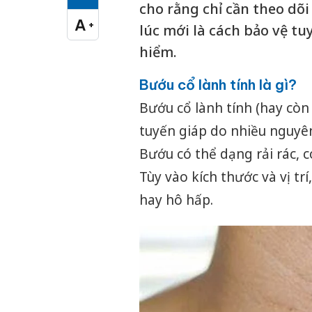
Cỡ chữ vừa
cho rằng chỉ cần theo dõi
A
+
lúc mới là cách bảo vệ t
Cỡ chữ lớn
hiểm.
Bướu cổ lành tính là gì?
Bướu cổ lành tính (hay còn g
tuyến giáp do nhiều nguyê
Bướu có thể dạng rải rác, 
Tùy vào kích thước và vị t
hay hô hấp.