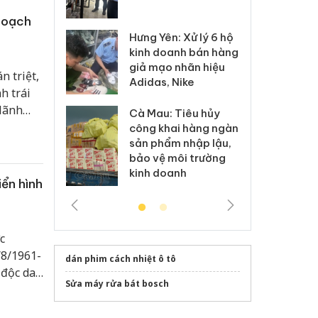
 sào giả
bá
 hoạch
Hưng Yên: Xử lý 6 hộ
óa: Tìm bị
Th
kinh doanh bán hàng
g vụ án buôn
hạ
giả mạo nhãn hiệu
h sữa
bá
 triệt,
Adidas, Nike
 giả
Mo
h trái
 lãnh
Cà Mau: Tiêu hủy
g: Đối tượng
An
g cán
công khai hàng ngàn
 đường dây
ch
sản phẩm nhập lậu,
 giả tại Phú
bá
bảo vệ môi trường
 đầu thú
Qu
kinh doanh
iển hình
c
/8/1961-
dán phim cách nhiệt ô tô
 độc da
Sửa máy rửa bát bosch