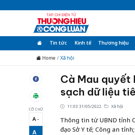
Tin tức
Kinh tế
Thương hiệu
Home
Xã hội
Cà Mau quyết l
sạch dữ liệu t
11:03 31/05/2022
Xã hội
CỠ CHỮ
A
Thông tin từ UBND tỉnh C
−
Cỡ chữ nhỏ
đạo Sở Y tế; Công an tỉnh
A