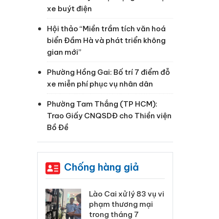
xe buýt điện
Hội thảo “Miền trầm tích văn hoá
biển Đầm Hà và phát triển không
gian mới”
Phường Hồng Gai: Bố trí 7 điểm đỗ
xe miễn phí phục vụ nhân dân
Phường Tam Thắng (TP HCM):
Trao Giấy CNQSDĐ cho Thiền viện
Bồ Đề
Chống hàng giả
 Thanh Hóa
Lào Cai xử lý 83 vụ vi
Cô
ại trong vụ
phạm thương mại
tìm
xuất, buôn
trong tháng 7
án