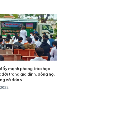
đẩy mạnh phong trào học
 đời trong gia đình, dòng họ,
ng và đơn vị
/2022
Công an
tìm bị h
án sản 