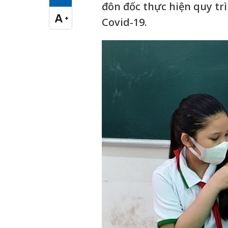
Cỡ chữ vừa
đôn đốc thực hiện quy trì
A
+
Covid-19.
Cỡ chữ lớn