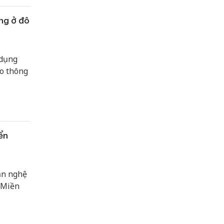
ng ở đô
 dụng
ao thông
ển
ăn nghệ
“Miền