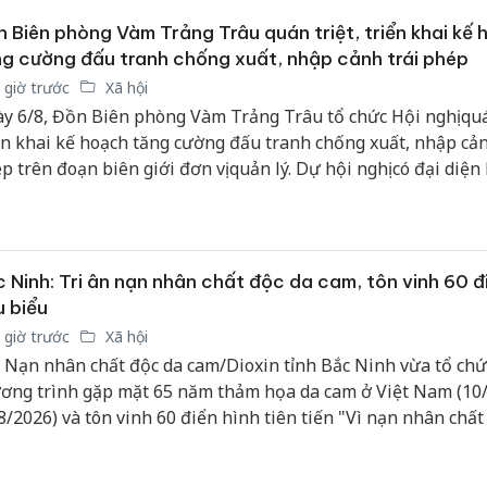
bán yến
 Biên phòng Vàm Trảng Trâu quán triệt, triển khai kế
g cường đấu tranh chống xuất, nhập cảnh trái phép
Thanh H
hại tron
 giờ trước
Xã hội
bán bìn
y 6/8, Đồn Biên phòng Vàm Trảng Trâu tổ chức Hội nghị quán
Moyuum
ển khai kế hoạch tăng cường đấu tranh chống xuất, nhập cản
p trên đoạn biên giới đơn vị quản lý. Dự hội nghị có đại diện
An Gian
 UBND xã Hoà Hội; Công an xã, Ban Chỉ huy Quân sự xã cùn
chủ mưu
 chiến sĩ Đồn Biên phòng Vàm Trảng Trâu.
bán hàng
Quốc ra
 Ninh: Tri ân nạn nhân chất độc da cam, tôn vinh 60 đ
u biểu
 giờ trước
Xã hội
 Nạn nhân chất độc da cam/Dioxin tỉnh Bắc Ninh vừa tổ chứ
ơng trình gặp mặt 65 năm thảm họa da cam ở Việt Nam (10
8/2026) và tôn vinh 60 điển hình tiên tiến "Vì nạn nhân chất
".