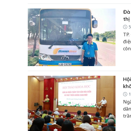
Đà 
thị
5
TP.
điệ
côn
Hội
khô
1
Ngà
dân
trầ