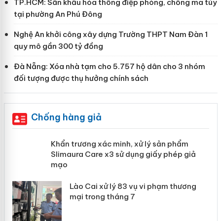
TP.HCM: Sân khấu hóa thông điệp phòng, chống ma túy
tại phường An Phú Đông
Nghệ An khởi công xây dựng Trường THPT Nam Đàn 1
quy mô gần 300 tỷ đồng
Đà Nẵng: Xóa nhà tạm cho 5.757 hộ dân cho 3 nhóm
đối tượng được thụ hưởng chính sách
Chống hàng giả
ản
Khẩn trương xác minh, xử lý sản phẩm
Slimaura Care x3 sử dụng giấy phép
giả mạo
 án
Lào Cai xử lý 83 vụ vi phạm thương
n