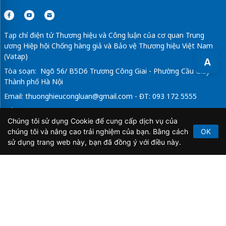
Tạp chí điện tử Thương hiệu và Công luận của cơ quan Trung
ương Hiệp hội Chống hàng giả và Bảo vệ Thương hiệu Việt Nam
(Vatap)
A
Tòa soạn: Ngõ 56/ B5D6 Trương Công Giai - Phường Cầu Giấy -
Thành phố Hà Nội
Email:
thuonghieucongluan@gmail.com
- ĐT: 093 172 5555
Tổng Biên Tập: Vũ Đức Thuận
Chúng tôi sử dụng Cookie để cung cấp dịch vụ của
Giấy phép hoạt động báo chí điện tử số 64/GP-BTTTT do Bộ
chúng tôi và nâng cao trải nghiệm của bạn. Bằng cách
OK
Thông tin và Truyền thông cấp ngày 21/2/2020.
sử dụng trang web này, bạn đã đồng ý với điều này.
Copyright © 2026
TẠP CHÍ THƯƠNG HIỆU & CÔNG
LUẬN
. All Rights Reserved.
Bản quyền thuộc Tạp chí Thương hiệu và Công luận. Cấm
sao chép dưới mọi hình thức nếu không có sự chấp thuận