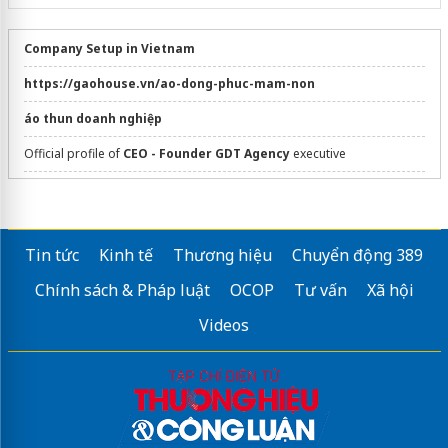
Company Setup in Vietnam
https://gaohouse.vn/ao-dong-phuc-mam-non
áo thun doanh nghiệp
Official profile of
CEO - Founder GDT Agency
executive
dán phim cách nhiệt ô tô
Thẩm Mỹ Mắt Hoa Tâm
HCM
Tin tức
Kinh tế
Thương hiệu
Chuyển động 389
Sửa máy rửa bát bosch
Chính sách & Pháp luật
OCOP
Tư vấn
Xã hội
Videos