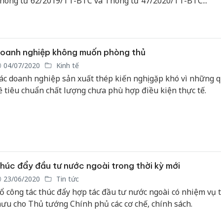
hông tư 62/2019/TT-BTC và Thông tư 47/2020/TT-BTC...
Công an
tìm bị hạ
án sản x
oanh nghiệp không muốn phòng thủ
bán yến 
04/07/2020
Kinh tế
ác doanh nghiệp sản xuất thép kiến nghị gặp khó vì những q
Thanh Hó
ề tiêu chuẩn chất lượng chưa phù hợp điều kiện thực tế.
hại tron
buôn bán
Moyuum 
An Giang
chủ mưu
bán hàng
húc đẩy đầu tư nước ngoài trong thời kỳ mới
Phú Quố
thú
23/06/2020
Tin tức
ổ công tác thúc đẩy hợp tác đầu tư nước ngoài có nhiệm vụ
ưu cho Thủ tướng Chính phủ các cơ chế, chính sách.