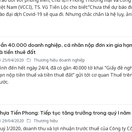
rao đổi với phóng viên, Chủ tịch Phòng Thương mại và Công
iệt Nam (VCCI), TS. Vũ Tiến Lộc cho biết:“Chưa thể dự báo đ
ào đại dịch Covid-19 sẽ qua đi. Nhưng chắc chắn là hệ lụy, ả
ưởng của dịch bệnh tới nền kinh tế còn kéo dài và khó khăn 
ộng đồng doanh nghiệp còn chồng chất”.
ần 40.000 doanh nghiệp, cá nhân nộp đơn xin gia hạn
à tiền thuê đất
25/04/2020
Thương hiệu doanh nghiệp
ính đến hết ngày 24/4, đã có gần 40.000 tờ khai “Giấy đề nghị
ạn nộp tiền thuế và tiền thuê đất” gửi tới cơ quan Thuế trên
ước.
hựa Tiền Phong: Tiếp tục tăng trưởng trong quý I nă
29/04/2020
Thương hiệu
uý I/2020, doanh thu và lợi nhuận trước thuế của Công ty C