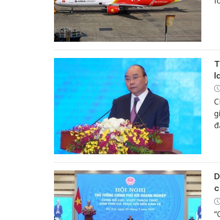
l
m
k
T
l
C
g
đ
n
n
đ
D
c
“