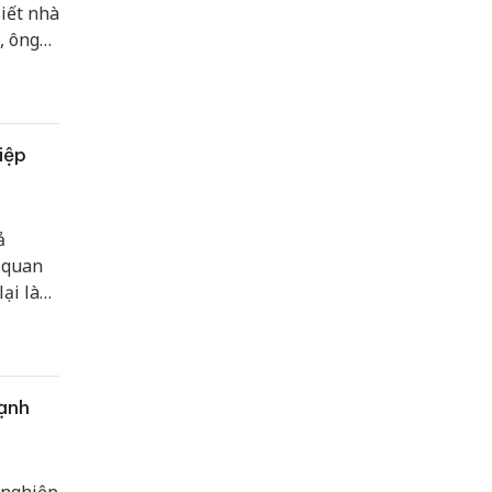
iết nhà
, ông
t Nam
iệp
ả
 quan
lại làm
cạnh