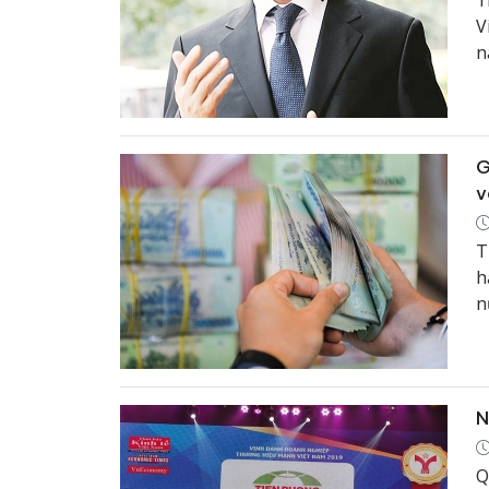
T
V
n
h
c
G
v
T
h
n
N
Q