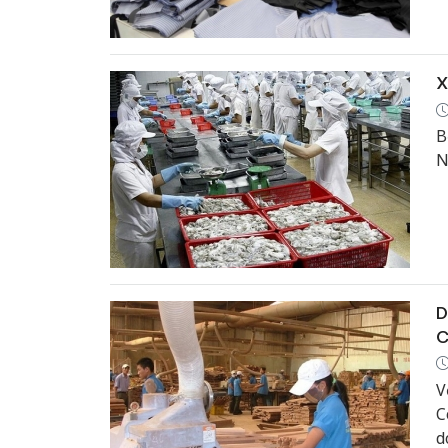
E
X
B
N
D
C
V
C
d