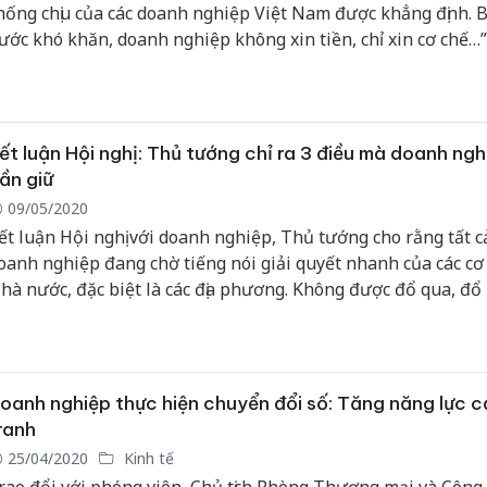
hống chịu của các doanh nghiệp Việt Nam được khẳng định. B
ước khó khăn, doanh nghiệp không xin tiền, chỉ xin cơ chế…”
ũ Tiến Lộc, Chủ tịch Phòng Thương mại và Công nghiệp Việ
ho biết.
ết luận Hội nghị: Thủ tướng chỉ ra 3 điều mà doanh ngh
ần giữ
09/05/2020
ết luận Hội nghị với doanh nghiệp, Thủ tướng cho rằng tất c
oanh nghiệp đang chờ tiếng nói giải quyết nhanh của các cơ
hà nước, đặc biệt là các địa phương. Không được đổ qua, đổ 
ất thời cơ kinh doanh của doanh nghiệp.
oanh nghiệp thực hiện chuyển đổi số: Tăng năng lực 
ranh
25/04/2020
Kinh tế