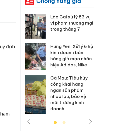
Chống hàng giả
 Thanh Hóa
Lào Cai xử lý 83 vụ
Công
i trong vụ
vi phạm thương mại
tìm b
uất, buôn
trong tháng 7
án sả
sào giả
bán y
uy định
Hưng Yên: Xử lý 6 hộ
a: Tìm bị
Than
kinh doanh bán
g vụ án
hại t
hàng giả mạo nhãn
 bình sữa
buôn
hiệu Adidas, Nike
giả
Moyu
Cà Mau: Tiêu hủy
: Đối tượng
An Gi
công khai hàng
 đường dây
chủ 
ngàn sản phẩm
 giả tại
bán h
nhập lậu, bảo vệ
c ra đầu
Phú 
môi trường kinh
thú
doanh
 tham