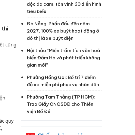
độc da cam, tôn vinh 60 điển hình
tiêu biểu
Đà Nẵng: Phấn đấu đến năm
 thi
2027, 100% xe buýt hoạt động ở
đô thị là xe buýt điện
iệt cũng
Hội thảo “Miền trầm tích văn hoá
biển Đầm Hà và phát triển không
gian mới”
Phường Hồng Gai: Bố trí 7 điểm
đỗ xe miễn phí phục vụ nhân dân
Phường Tam Thắng (TP HCM):
iện
Trao Giấy CNQSDĐ cho Thiền
viện Bồ Đề
ác quy
,