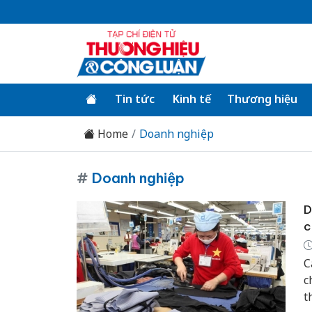
Tin tức
Kinh tế
Thương hiệu
Home
Doanh nghiệp
#
Doanh nghiệp
D
c
C
c
t