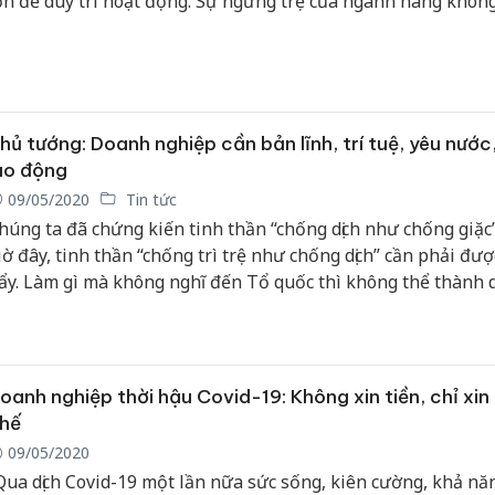
ớn để duy trì hoạt động. Sự ngưng trệ của ngành hàng khôn
ang lại những tác động tiêu cực đến sự phát triển của các 
inh tế mũi nhọn, bao gồm thương mại, dịch vụ, du lịch.
hủ tướng: Doanh nghiệp cần bản lĩnh, trí tuệ, yêu nước
ao động
09/05/2020
Tin tức
húng ta đã chứng kiến tinh thần “chống dịch như chống giặc”
iờ đây, tinh thần “chống trì trệ như chống dịch” cần phải đượ
ẩy. Làm gì mà không nghĩ đến Tổ quốc thì không thể thành
ghiệp lớn được. Không nản chí vì nản chí là tự mình bỏ cuộc
ăng động, quyết đoán vì thụ động, lưỡng lự của DN là tự m
ánh mất cơ hội...
oanh nghiệp thời hậu Covid-19: Không xin tiền, chỉ xin
hế
09/05/2020
Qua dịch Covid-19 một lần nữa sức sống, kiên cường, khả nă