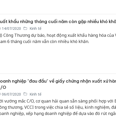
VFTA và EVIPA đem lại, từ đó trụ vững và phát triển trên thị 
uất khẩu những tháng cuối năm còn gặp nhiều khó kh
14/07/2020
Kinh tế
ộ Công Thương dự báo, hoạt động xuất khẩu hàng hóa của 
am 6 tháng cuối năm vẫn còn nhiều khó khăn.
oanh nghiệp "đau đầu" về giấy chứng nhận xuất xứ hà
/O
06/07/2020
Kinh tế
ới vướng mắc C/O, cơ quan hải quan sẵn sàng phối hợp với 
ông thương, VCCI trong việc chia sẻ số liệu, kinh nghiệm, đ
oanh nghiệp, xếp hạng doanh nghiệp để dựa vào đó rút ngắ