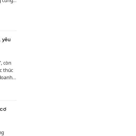
g cũng
ngành
, yêu
, còn
c thúc
 doanh
. Cần
ình
 cơ
ng