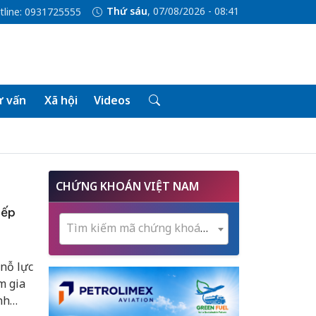
Thứ sáu
, 07/08/2026 - 08:41
tline: 0931725555
 vấn
Xã hội
Videos
CHỨNG KHOÁN VIỆT NAM
iếp
Tìm kiếm mã chứng khoán...
 nỗ lực
m gia
nh