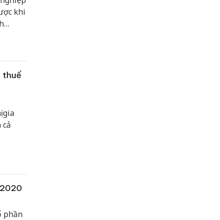
 nghiệp
ược khi
nh
với
 thuế
 gia
 cả
m 2020
ổ phần