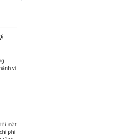
ợi
ng
hành vi
đối mặt
chi phí