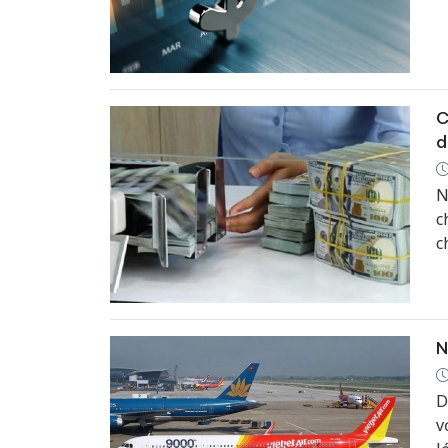
C
d
N
c
c
N
D
v