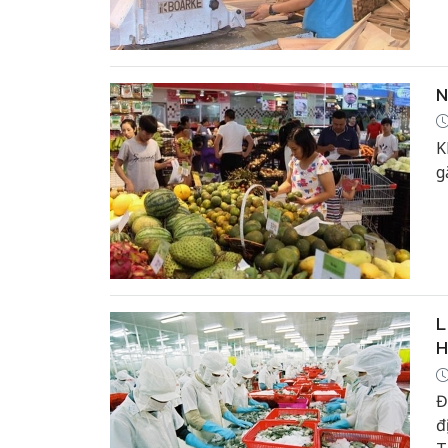
g
N
K
g
L
H
Đ
đ