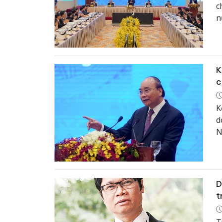
c
n
V
c
K
c
K
d
N
m
D
t