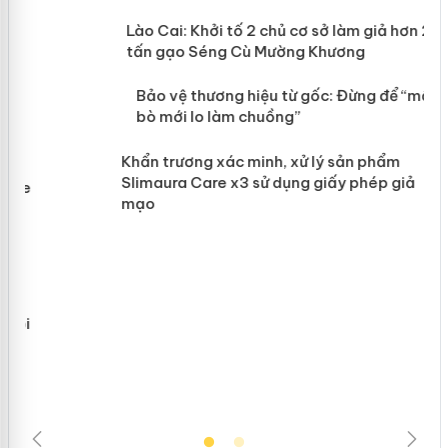
mại
Lào Cai: Khởi tố 2 chủ cơ sở làm giả
hơn 22 tấn gạo Séng Cù Mường
Khương
àng
ản
Bảo vệ thương hiệu từ gốc: Đừng để
“mất bò mới lo làm chuồng”
Khẩn trương xác minh, xử lý sản phẩm
Slimaura Care x3 sử dụng giấy phép
giả mạo