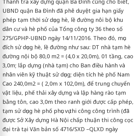
Thanh tra xây dựng quận Ba Đình cũng cho biết,
UBND quận Ba Đình đã phê duyệt gia hạn giấy
phép tạm thời sử dụng hè, lề đường nôi bộ khu
dân cư và hè phố của Tổng công ty 36 theo số
275/GPHP-UBND ngày 14/11/2016. Theo đó, mục
đích sử dụng hè, lề đường như sau: DT nhà tạm hè
đường nội bộ 80,0 m2 = (4,0 x 20,0m), 01 tầng, cao
3,0m; lắp dựng (nhà tạm) cho Ban điều hành và
nhân viên kỹ thuật sử dụng; diện tích hè phố Nam
Cao 240,0m2 = ( 2,0m x 102,0m), để trung chuyển
vật liệu, phế thải xây dựng và lập hàng rào tạm
bằng tôn, cao 3,0m theo ranh giới được cấp phép,
tạm sử dụng hè phố phục vụ thi công công trình (đã
được Sở Xây dựng Hà Nội chấp thuận thi công cọc
đại trà tại Văn bản số 4716/SXD –QLXD ngày