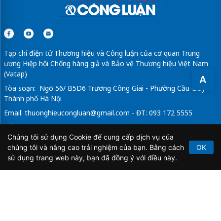
Tạp chí điện tử Thương hiệu và Công luận của cơ quan Trung
ương Hiệp hội Chống hàng giả và Bảo vệ Thương hiệu Việt Nam
(Vatap)
A
Tòa soạn: Ngõ 56/ B5D6 Trương Công Giai - Phường Cầu Giấy -
Thành phố Hà Nội
Email:
thuonghieucongluan@gmail.com
- ĐT: 093 172 5555
Tổng Biên Tập: Vũ Đức Thuận
Chúng tôi sử dụng Cookie để cung cấp dịch vụ của
Giấy phép hoạt động báo chí điện tử số 64/GP-BTTTT do Bộ
chúng tôi và nâng cao trải nghiệm của bạn. Bằng cách
OK
Thông tin và Truyền thông cấp ngày 21/2/2020.
sử dụng trang web này, bạn đã đồng ý với điều này.
Copyright © 2026
TẠP CHÍ THƯƠNG HIỆU & CÔNG
LUẬN
. All Rights Reserved.