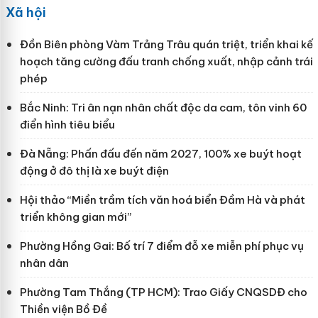
Xã hội
Đồn Biên phòng Vàm Trảng Trâu quán triệt, triển khai kế
hoạch tăng cường đấu tranh chống xuất, nhập cảnh trái
phép
Bắc Ninh: Tri ân nạn nhân chất độc da cam, tôn vinh 60
điển hình tiêu biểu
Đà Nẵng: Phấn đấu đến năm 2027, 100% xe buýt hoạt
động ở đô thị là xe buýt điện
Hội thảo “Miền trầm tích văn hoá biển Đầm Hà và phát
triển không gian mới”
Phường Hồng Gai: Bố trí 7 điểm đỗ xe miễn phí phục vụ
nhân dân
Phường Tam Thắng (TP HCM): Trao Giấy CNQSDĐ cho
Thiền viện Bồ Đề