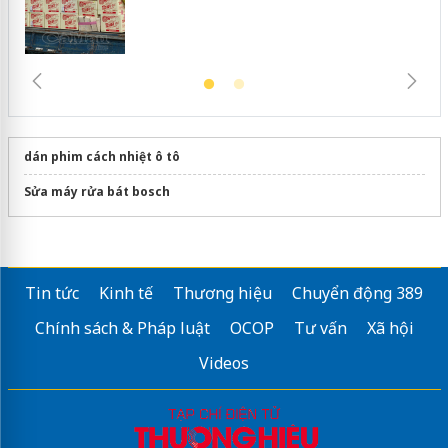
dán phim cách nhiệt ô tô
Sửa máy rửa bát bosch
Tin tức
Kinh tế
Thương hiệu
Chuyển động 389
Chính sách & Pháp luật
OCOP
Tư vấn
Xã hội
Videos