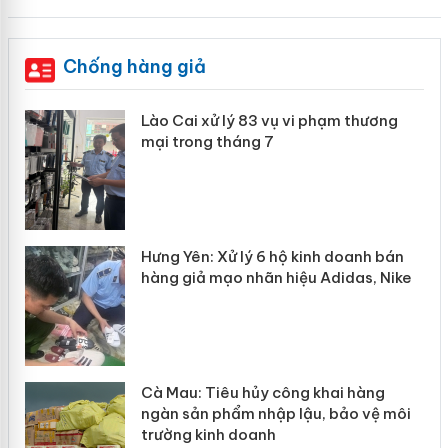
Chống hàng giả
83 vụ vi phạm thương
Công an Thanh Hóa tìm bị
g 7
sản xuất, buôn bán yến s
Thanh Hóa: Tìm bị hại tr
bán bình sữa Moyuum gi
An Giang: Đối tượng chủ 
ý 6 hộ kinh doanh bán
bán hàng giả tại Phú Quốc
hãn hiệu Adidas, Nike
ủy công khai hàng
nhập lậu, bảo vệ môi
anh