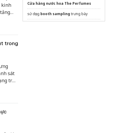
Cửa hàng nước hoa The Perfumes
i kinh
 tảng
sử dụng
booth sampling
trưng bày
 hơn 30
Quảng cáo Idea
Công ty làm bảng hiệu
Cách điều trị
Viêm gân
hiệu quả
t trong
Quảng cáo Đồng Nai
Sửa máy rửa bát bosch
hưng
ảnh sát
ạng trốn
c cá
QH15 có
hực