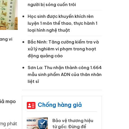
người bị sóng cuốn trôi
Học sinh được khuyến khích rèn
luyện 1 môn thể thao, thực hành 1
loại hình nghệ thuật
ang vi
Bắc Ninh: Tăng cường kiểm tra và
xử lý nghiêm vi phạm trong hoạt
động quảng cáo
Sơn La: Thu nhận thành công 1.664
mẫu sinh phẩm ADN của thân nhân
liệt sĩ
giả mạo
Chống hàng giả
: Xử lý 6 hộ
Bảo vệ thương hiệu
Hư
ờng phát
anh bán hàng
từ gốc: Đừng để
ki