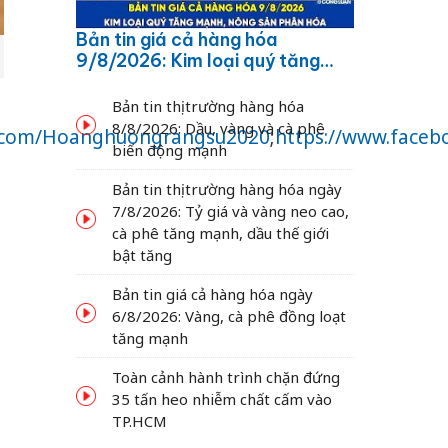
Bản tin giá cả hàng hóa
9/8/2026: Kim loại quý tăng
mạnh, nông sản phân hóa
Bản tin thị trường hàng hóa
8/8/2026: Dầu, vàng và cà phê
k.com/Hoanghuongrangsu2020
;
https://www.faceb
biến động mạnh
Bản tin thị trường hàng hóa ngày
7/8/2026: Tỷ giá và vàng neo cao,
cà phê tăng mạnh, dầu thế giới
bật tăng
Bản tin giá cả hàng hóa ngày
6/8/2026: Vàng, cà phê đồng loạt
tăng mạnh
Toàn cảnh hành trình chặn đứng
35 tấn heo nhiễm chất cấm vào
TP.HCM