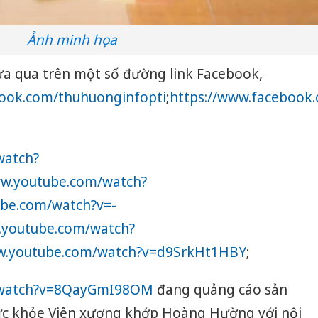
Ảnh minh họa
ừa qua trên một số đường link Facebook,
book.com/thuhuonginfopti
;
https://www.faceboo
watch?
ww.youtube.com/watch?
be.com/watch?v=-
.youtube.com/watch?
ww.youtube.com/watch?v=d9SrkHt1HBY
;
/watch?v=8QayGmI98OM
đang quảng cáo sản
c khỏe Viên xương khớp Hoàng Hường với nội