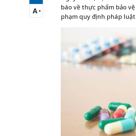
Cỡ chữ vừa
báo về thực phẩm bảo vệ
A
+
Cỡ chữ lớn
phạm quy định pháp luật