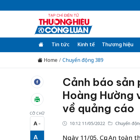
Tin tức
Kinh tế
Thương hiệu
Home
Chuyển động 389
Cảnh báo sản 
Hoàng Hường v
về quảng cáo
CỠ CHỮ
A
10:12 11/05/2022
Chuyển độn
−
Cỡ chữ nhỏ
A
Ngày 11/05, Cục An toàn t