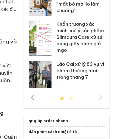
o nhãn
 nhãn hiệu
“mất bò mới lo làm
gi
 các đối
Nike
chuồng”
Ad
động
hữu công
 Tiêu hủy
Khẩn trương xác
Cà
ai hàng ngàn
minh, xử lý sản phẩm
cô
m nhập lậu,
Slimaura Care x3 sử
sả
iống và
môi trường
dụng giấy phép giả
bả
anh
mạo
ki
 Thanh Hóa
Lào Cai xử lý 83 vụ vi
Cô
n vừa
ại trong vụ
phạm thương mại
tìm
chuyển
xuất, buôn
trong tháng 7
án
guồn
 sào giả
bá
ng
qr giúp order nhanh
dán phim cách nhiệt ô tô
Đội Quản