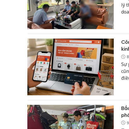
lý 
doa
trự
tri
Côn
kin
8
Sự 
cũn
điề
thu
nhâ
hiệ
Bắc
phẩ
9