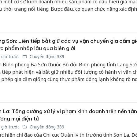
n một cơ sở kinh doanh nhiều sản phẩm có dấu hiệu giả mạ
giả mạo
u thời trang nổi tiếng. Bước đầu, cơ quan chức năng xác định
Adidas, 
ng đã thu lợi bất chính khoảng 4,2 tỷ đồng thông qua hoạt 
 xuất, quảng cáo và tiêu thụ hàng hóa xâm phạm quyền sở 
Cà Mau:
công kh
iệp.
sản phẩ
g Sơn: Liên tiếp bắt giữ các vụ vận chuyển gia cầm g
bảo vệ 
c phẩm nhập lậu qua biên giới
kinh do
 giờ trước
Chuyển động 389
Công an
 Biên phòng Ba Sơn thuộc Bộ đội Biên phòng tỉnh Lạng Sơ
tìm bị h
n tiếp phát hiện và bắt giữ nhiều đối tượng có hành vi vận 
án sản 
i phép gia cầm giống cùng thực phẩm đông lạnh không rõ n
bán yến
 từ biên giới vào nội địa.
 La: Tăng cường xử lý vi phạm kinh doanh trên nền tả
ơng mại điện tử
 giờ trước
Chuyển động 389
c hiện chỉ đạo của Chi cục Quản lý thị trường tỉnh Sơn La, 