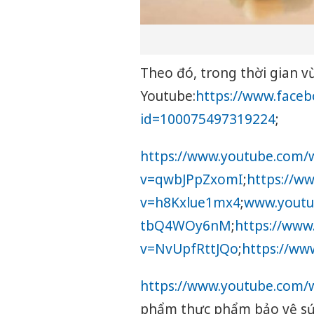
Theo đó, trong thời gian v
Youtube:
https://www.face
id=100075497319224
;
https://www.youtube.com/
v=qwbJPpZxomI
;
https://w
v=h8Kxlue1mx4
;
www.youtu
tbQ4WOy6nM
;
https://www
v=NvUpfRttJQo
;
https://w
https://www.youtube.com
phẩm thực phẩm bảo vệ sứ