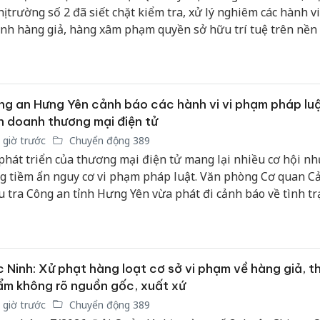
thị trường số 2 đã siết chặt kiểm tra, xử lý nghiêm các hành v
nh hàng giả, hàng xâm phạm quyền sở hữu trí tuệ trên nền
c tuyến. Từ đầu năm đến nay, Đội đã xử phạt nộp ngân sách
ệu đồng, góp phần minh bạch hóa thị trường.
g an Hưng Yên cảnh báo các hành vi vi phạm pháp luậ
h doanh thương mại điện tử
 giờ trước
Chuyển động 389
phát triển của thương mại điện tử mang lại nhiều cơ hội n
g tiềm ẩn nguy cơ vi phạm pháp luật. Văn phòng Cơ quan C
u tra Công an tỉnh Hưng Yên vừa phát đi cảnh báo về tình tr
ế, bán hàng giả trên không gian mạng, đồng thời yêu cầu cá
n tuân thủ nghiêm Luật Thương mại điện tử số 122/2025/
u lực từ ngày 1/7/2026.
 Ninh: Xử phạt hàng loạt cơ sở vi phạm về hàng giả, t
m không rõ nguồn gốc, xuất xứ
 giờ trước
Chuyển động 389