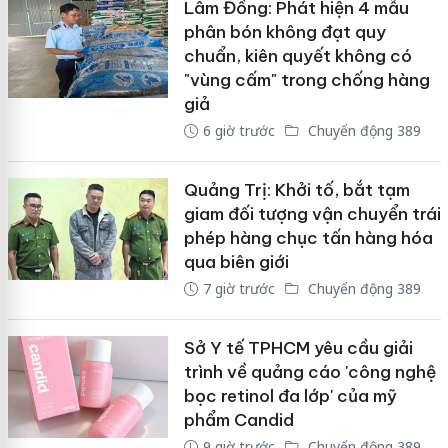
Lâm Đồng: Phát hiện 4 mẫu
phân bón không đạt quy
chuẩn, kiên quyết không có
"vùng cấm" trong chống hàng
giả
6 giờ trước
Chuyển động 389
Quảng Trị: Khởi tố, bắt tạm
giam đối tượng vận chuyển trái
phép hàng chục tấn hàng hóa
qua biên giới
7 giờ trước
Chuyển động 389
Sở Y tế TPHCM yêu cầu giải
trình về quảng cáo 'công nghệ
bọc retinol đa lớp' của mỹ
phẩm Candid
9 giờ trước
Chuyển động 389