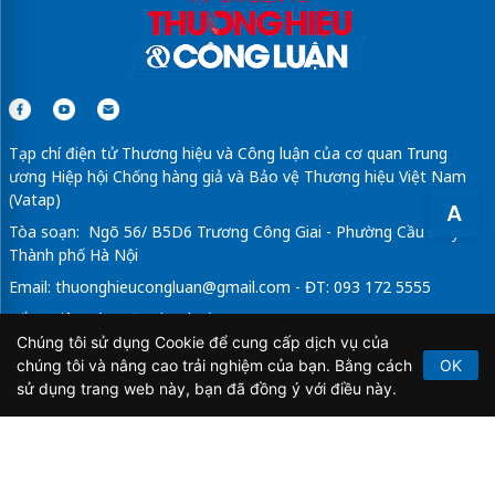
Tạp chí điện tử Thương hiệu và Công luận của cơ quan Trung
ương Hiệp hội Chống hàng giả và Bảo vệ Thương hiệu Việt Nam
(Vatap)
A
Tòa soạn: Ngõ 56/ B5D6 Trương Công Giai - Phường Cầu Giấy -
Thành phố Hà Nội
Email:
thuonghieucongluan@gmail.com
- ĐT: 093 172 5555
Tổng Biên Tập: Vũ Đức Thuận
Chúng tôi sử dụng Cookie để cung cấp dịch vụ của
Giấy phép hoạt động báo chí điện tử số 64/GP-BTTTT do Bộ
chúng tôi và nâng cao trải nghiệm của bạn. Bằng cách
OK
Thông tin và Truyền thông cấp ngày 21/2/2020.
sử dụng trang web này, bạn đã đồng ý với điều này.
Copyright © 2026
TẠP CHÍ THƯƠNG HIỆU & CÔNG