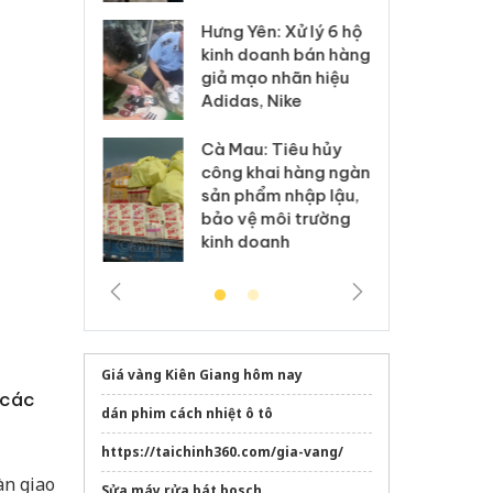
Hưng Yên: Xử lý 6 hộ
óa: Tìm bị
Th
kinh doanh bán hàng
g vụ án buôn
hạ
giả mạo nhãn hiệu
h sữa
bá
Adidas, Nike
 giả
Mo
Cà Mau: Tiêu hủy
g: Đối tượng
An
công khai hàng ngàn
 đường dây
ch
sản phẩm nhập lậu,
 giả tại Phú
bá
bảo vệ môi trường
 đầu thú
Qu
kinh doanh
Giá vàng Kiên Giang hôm nay
 các
dán phim cách nhiệt ô tô
https://taichinh360.com/gia-vang/
àn giao
Sửa máy rửa bát bosch