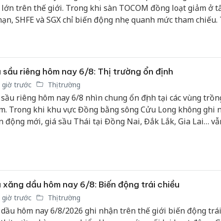
h lớn trên thế giới. Trong khi sàn TOCOM đồng loạt giảm ở tấ
hạn, SHFE và SGX chỉ biến động nhẹ quanh mức tham chiếu.
c, giá thu mua mủ nước tại Công ty Cao su Mang Yang duy t
h ở mức 463 đồng/TSC/kg.
 sầu riêng hôm nay 6/8: Thị trường ổn định
 giờ trước
Thị trường
 sầu riêng hôm nay 6/8 nhìn chung ổn định tại các vùng trồn
m. Trong khi khu vực Đồng bằng sông Cửu Long không ghi 
n động mới, giá sầu Thái tại Đồng Nai, Đắk Lắk, Gia Lai… vẫn
ức cao, đặc biệt đối với hàng đẹp loại A duy trì mức giá 85.0
g/kg.
 xăng dầu hôm nay 6/8: Biến động trái chiều
 giờ trước
Thị trường
 dầu hôm nay 6/8/2026 ghi nhận trên thế giới biến động trái