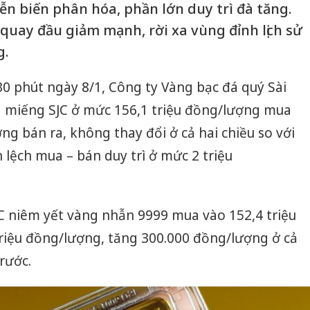
ễn biến phân hóa, phần lớn duy trì đà tăng.
i quay đầu giảm mạnh, rời xa vùng đỉnh lịch sử
g.
ờ 30 phút ngày 8/1, Công ty Vàng bạc đá quý Sài
ng miếng SJC ở mức 156,1 triệu đồng/lượng mua
ng bán ra, không thay đổi ở cả hai chiều so với
lệch mua – bán duy trì ở mức 2 triệu
C niêm yết vàng nhẫn 9999 mua vào 152,4 triệu
triệu đồng/lượng, tăng 300.000 đồng/lượng ở cả
trước.