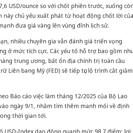
7,6 USD/ounce so với chốt phiên trước, xuống cò
 này chủ yếu xuất phát từ hoạt động chốt lời củ
mạnh đưa giá vàng lên vùng đỉnh lịch sử.
ạn, nhiều chuyên gia vẫn đánh giá triển vọng
àng ở mức tích cực. Các yếu tố hỗ trợ bao gồm nh
àng trung ương, bất ổn địa chính trị toàn cầu
rữ Liên bang Mỹ (FED) sẽ tiếp tục lộ trình cắt giảm
heo Báo cáo việc làm tháng 12/2025 của Bộ Lao
vào ngày 9/1, nhằm tìm thêm manh mối về định
ong thời gian tới.
số USD-Index dao động quanh mức 98,7 điểm; lợi