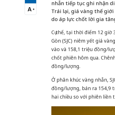
Cỡ chữ vừa
nhẫn tiếp tục ghi nhận di
A
+
Trái lại, giá vàng thế giớ
Cỡ chữ lớn
do áp lực chốt lời gia tăn
Cụ thể, tại thời điểm 12 gi
Gòn (SJC) niêm yết giá và
vào và 158,1 triệu đồng/lượ
chốt phiên hôm qua. Chênh 
đồng/lượng.
Ở phân khúc vàng nhẫn, SJ
đồng/lượng, bán ra 154,9 
hai chiều so với phiên liền 