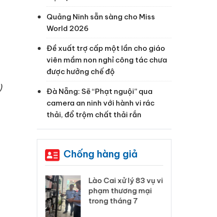
Quảng Ninh sẵn sàng cho Miss
World 2026
Đề xuất trợ cấp một lần cho giáo
viên mầm non nghỉ công tác chưa
được hưởng chế độ
)
Đà Nẵng: Sẽ “Phạt nguội” qua
camera an ninh với hành vi rác
thải, đổ trộm chất thải rắn
Chống hàng giả
 Thanh Hóa
Lào Cai xử lý 83 vụ vi
Cô
ại trong vụ
phạm thương mại
tìm
xuất, buôn
trong tháng 7
án
 sào giả
bá