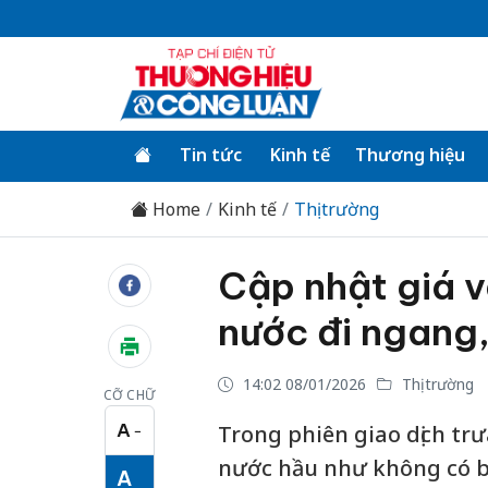
Tin tức
Kinh tế
Thương hiệu
Home
Kinh tế
Thị trường
Cập nhật giá 
nước đi ngang,
14:02 08/01/2026
Thị trường
CỠ CHỮ
A
Trong phiên giao dịch tr
−
Cỡ chữ nhỏ
nước hầu như không có bi
A