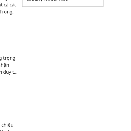
t cả các
 Trong
rì ổn
g trọng
nhận
 duy trì
00
 chiều