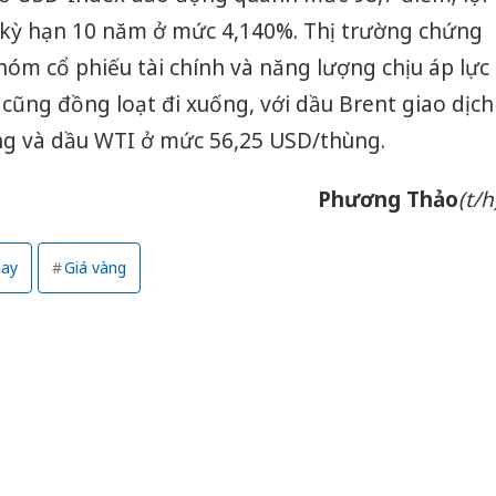
ỹ kỳ hạn 10 năm ở mức 4,140%. Thị trường chứng
óm cổ phiếu tài chính và năng lượng chịu áp lực
 cũng đồng loạt đi xuống, với dầu Brent giao dịch
g và dầu WTI ở mức 56,25 USD/thùng.
Phương Thảo
(t/h
nay
Giá vàng
Công an
tìm bị h
án sản 
bán yến