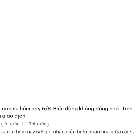
Thanh H
hại tron
bán bìn
Moyuum
An Gian
chủ mưu
bán hàng
Quốc ra
 cao su hôm nay 6/8: Biến động không đồng nhất trên
 giao dịch
 giờ trước
Thị trường
 cao su hôm nay 6/8 ghi nhận diễn biến phân hóa giữa các s