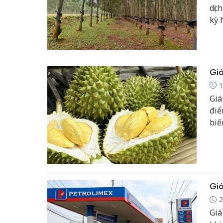
dịc
kỳ 
nướ
địn
Giá
1
Giá
điể
biế
ở m
đồn
Giá
2
Giá