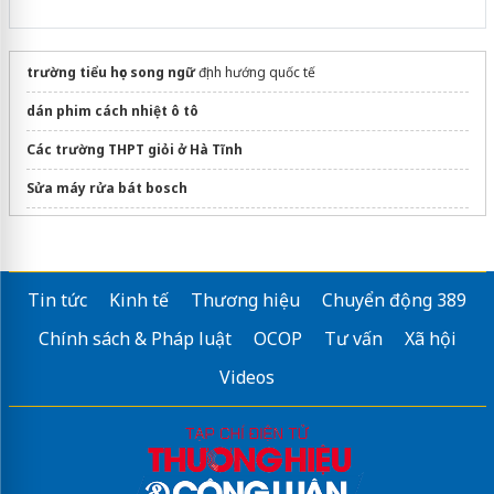
trường tiểu học song ngữ
định hướng quốc tế
dán phim cách nhiệt ô tô
Các trường THPT giỏi ở Hà Tĩnh
Sửa máy rửa bát bosch
Xem tài liệu học tập tại tailieuhoctap.edu.vn
Tin tức
Kinh tế
Thương hiệu
Chuyển động 389
Chính sách & Pháp luật
OCOP
Tư vấn
Xã hội
Videos