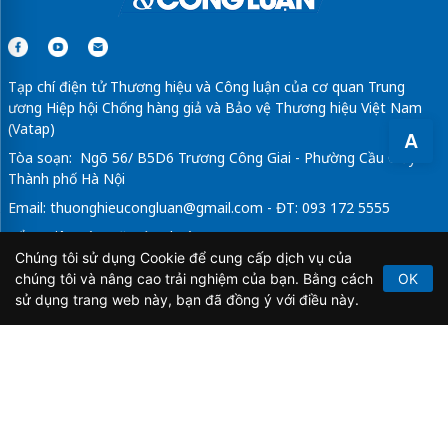
Tạp chí điện tử Thương hiệu và Công luận của cơ quan Trung
ương Hiệp hội Chống hàng giả và Bảo vệ Thương hiệu Việt Nam
(Vatap)
A
Tòa soạn: Ngõ 56/ B5D6 Trương Công Giai - Phường Cầu Giấy -
Thành phố Hà Nội
Email:
thuonghieucongluan@gmail.com
- ĐT: 093 172 5555
Tổng Biên Tập: Vũ Đức Thuận
Chúng tôi sử dụng Cookie để cung cấp dịch vụ của
Giấy phép hoạt động báo chí điện tử số 64/GP-BTTTT do Bộ
chúng tôi và nâng cao trải nghiệm của bạn. Bằng cách
OK
Thông tin và Truyền thông cấp ngày 21/2/2020.
sử dụng trang web này, bạn đã đồng ý với điều này.
Copyright © 2026
TẠP CHÍ THƯƠNG HIỆU & CÔNG
LUẬN
. All Rights Reserved.
Bản quyền thuộc Tạp chí Thương hiệu và Công luận. Cấm