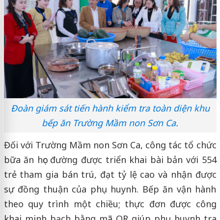
Đoàn giám sát tiến hành kiểm tra toàn diện khu
bếp ăn Trường Mầm non Sơn Ca.
Đối với Trường Mầm non Sơn Ca, công tác tổ chức
bữa ăn học đường được triển khai bài bản với 554
trẻ tham gia bán trú, đạt tỷ lệ cao và nhận được
sự đồng thuận của phụ huynh. Bếp ăn vận hành
theo quy trình một chiều; thực đơn được công
khai minh bạch bằng mã QR giúp phụ huynh tra