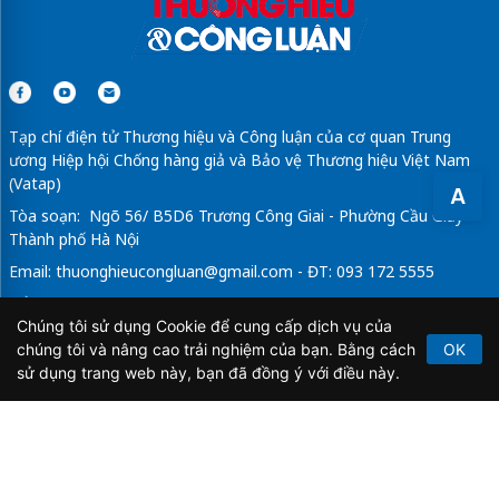
Tạp chí điện tử Thương hiệu và Công luận của cơ quan Trung
ương Hiệp hội Chống hàng giả và Bảo vệ Thương hiệu Việt Nam
(Vatap)
A
Tòa soạn: Ngõ 56/ B5D6 Trương Công Giai - Phường Cầu Giấy -
Thành phố Hà Nội
Email:
thuonghieucongluan@gmail.com
- ĐT: 093 172 5555
Tổng Biên Tập: Vũ Đức Thuận
Chúng tôi sử dụng Cookie để cung cấp dịch vụ của
Giấy phép hoạt động báo chí điện tử số 64/GP-BTTTT do Bộ
chúng tôi và nâng cao trải nghiệm của bạn. Bằng cách
OK
Thông tin và Truyền thông cấp ngày 21/2/2020.
sử dụng trang web này, bạn đã đồng ý với điều này.
Copyright © 2026
TẠP CHÍ THƯƠNG HIỆU & CÔNG
LUẬN
. All Rights Reserved.