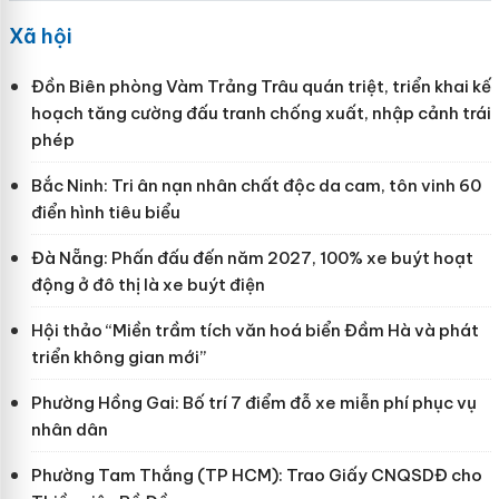
Xã hội
Đồn Biên phòng Vàm Trảng Trâu quán triệt, triển khai kế
hoạch tăng cường đấu tranh chống xuất, nhập cảnh trái
phép
Bắc Ninh: Tri ân nạn nhân chất độc da cam, tôn vinh 60
điển hình tiêu biểu
Đà Nẵng: Phấn đấu đến năm 2027, 100% xe buýt hoạt
động ở đô thị là xe buýt điện
Hội thảo “Miền trầm tích văn hoá biển Đầm Hà và phát
triển không gian mới”
Phường Hồng Gai: Bố trí 7 điểm đỗ xe miễn phí phục vụ
nhân dân
Phường Tam Thắng (TP HCM): Trao Giấy CNQSDĐ cho