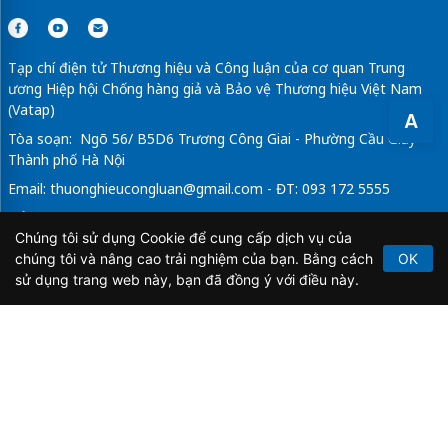
Tạp chí điện tử Thương hiệu và Công luận của cơ quan Trung
ương Hiệp hội Chống hàng giả và Bảo vệ Thương hiệu Việt Nam
(Vatap)
A
Tòa soạn: Ngõ 56/ B5D6 Trương Công Giai - Phường Cầu Giấy -
Thành phố Hà Nội
Email:
thuonghieucongluan@gmail.com
- ĐT: 093 172 5555
Tổng Biên Tập: Vũ Đức Thuận
Chúng tôi sử dụng Cookie để cung cấp dịch vụ của
Giấy phép hoạt động báo chí điện tử số 64/GP-BTTTT do Bộ
chúng tôi và nâng cao trải nghiệm của bạn. Bằng cách
OK
Thông tin và Truyền thông cấp ngày 21/2/2020.
sử dụng trang web này, bạn đã đồng ý với điều này.
Copyright © 2026
TẠP CHÍ THƯƠNG HIỆU & CÔNG
LUẬN
. All Rights Reserved.
Bản quyền thuộc Tạp chí Thương hiệu và Công luận. Cấm
sao chép dưới mọi hình thức nếu không có sự chấp thuận