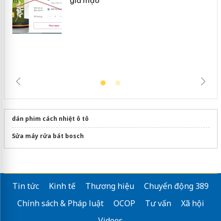
Khẩn trương xác minh, xử lý sản phẩm
Slimaura Care x3 sử dụng giấy phép
giả mạo
dán phim cách nhiệt ô tô
Sửa máy rửa bát bosch
Tin tức
Kinh tế
Thương hiệu
Chuyển động 389
Chính sách & Pháp luật
OCOP
Tư vấn
Xã hội
Videos