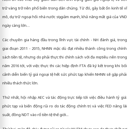
trữ vàng trở nên phổ biến trong dân chúng. Từ đó, gây bất ổn kinh tế vĩ
mô, dự trữ ngoại hối nhà nước sụt giảm mạnh, khả năng mất giá của VND
ngày càng lớn…
Các chuyên gia hàng đầu trong lĩnh vực tài chính - NH đánh giá, trong
giai đoạn 2011 - 2015, NHNN mặc dù đạt nhiều thành công trong chính
sách tiền tệ, nhưng do phải thực thi chính sách với đa mục tiêu nên trong
năm 2016 tới, với việc thực thi các hiệp định FTA đã ký kết trong khi bối
cảnh diễn biến tỷ giá ngoại tệ hết sức phức tạp khiến NHNN sẽ gặp phải
nhiều thách thức lớn.
Thứ nhất, hội nhập AEC và tác động trực tiếp tới việc điều hành tỷ giá:
phức tạp và biến động rủi ro do tác động chính trị và việc FED nâng lãi
suất, đồng NDT vào rổ tiền tệ thế giới...