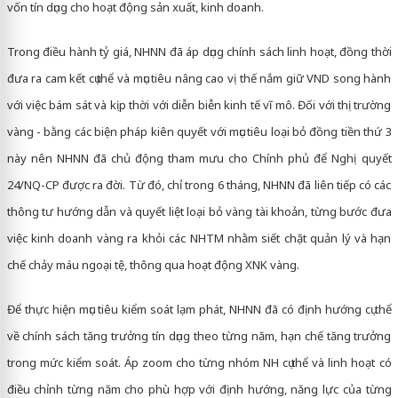
vốn tín dụng cho hoạt động sản xuất, kinh doanh.
Trong điều hành tỷ giá, NHNN đã áp dụng chính sách linh hoạt, đồng thời
đưa ra cam kết cụ thể và mục tiêu nâng cao vị thế nắm giữ VND song hành
với việc bám sát và kịp thời với diễn biễn kinh tế vĩ mô. Đối với thị trường
vàng - bằng các biện pháp kiên quyết với mục tiêu loại bỏ đồng tiền thứ 3
này nên NHNN đã chủ động tham mưu cho Chính phủ để Nghị quyết
24/NQ-CP được ra đời. Từ đó, chỉ trong 6 tháng, NHNN đã liên tiếp có các
thông tư hướng dẫn và quyết liệt loại bỏ vàng tài khoản, từng bước đưa
việc kinh doanh vàng ra khỏi các NHTM nhằm siết chặt quản lý và hạn
chế chảy máu ngoại tệ, thông qua hoạt động XNK vàng.
Để thực hiện mục tiêu kiểm soát lạm phát, NHNN đã có định hướng cụ thể
về chính sách tăng trưởng tín dụng theo từng năm, hạn chế tăng trưởng
trong mức kiểm soát. Áp zoom cho từng nhóm NH cụ thể và linh hoạt có
điều chỉnh từng năm cho phù hợp với định hướng, năng lực của từng