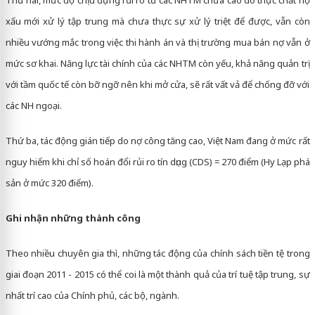
Thứ hai, mức độ chịu đựng rủi ro từ các NHTM chưa cao do thực chất nợ
xấu mới xử lý tập trung mà chưa thực sự xử lý triệt để được, vẫn còn
nhiều vướng mắc trong việc thi hành án và thị trường mua bán nợ vẫn ở
mức sơ khai. Năng lực tài chính của các NHTM còn yếu, khả năng quản trị
với tầm quốc tế còn bỡ ngỡ nên khi mở cửa, sẽ rất vất vả để chống đỡ với
các NH ngoại.
Thứ ba, tác động gián tiếp do nợ công tăng cao, Việt Nam đang ở mức rất
nguy hiểm khi chỉ số hoán đổi rủi ro tín dụng (CDS) = 270 điểm (Hy Lạp phá
sản ở mức 320 điểm).
Ghi nhận những thành công
Theo nhiều chuyên gia thì, những tác động của chính sách tiền tệ trong
giai đoạn 2011 - 2015 có thể coi là một thành quả của trí tuệ tập trung, sự
nhất trí cao của Chính phủ, các bộ, ngành.