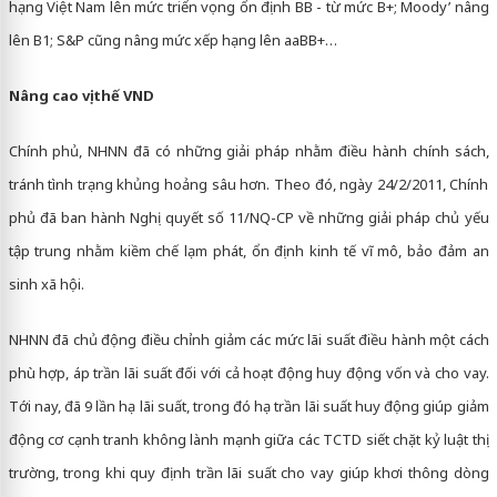
hạng Việt Nam lên mức triển vọng ổn định BB - từ mức B+; Moody’ nâng
lên B1; S&P cũng nâng mức xếp hạng lên aaBB+…
Nâng cao vị thế VND
Chính phủ, NHNN đã có những giải pháp nhằm điều hành chính sách,
tránh tình trạng khủng hoảng sâu hơn. Theo đó, ngày 24/2/2011, Chính
phủ đã ban hành Nghị quyết số 11/NQ-CP về những giải pháp chủ yếu
tập trung nhằm kiềm chế lạm phát, ổn định kinh tế vĩ mô, bảo đảm an
sinh xã hội.
NHNN đã chủ động điều chỉnh giảm các mức lãi suất điều hành một cách
phù hợp, áp trần lãi suất đối với cả hoạt động huy động vốn và cho vay.
Tới nay, đã 9 lần hạ lãi suất, trong đó hạ trần lãi suất huy động giúp giảm
động cơ cạnh tranh không lành mạnh giữa các TCTD siết chặt kỷ luật thị
trường, trong khi quy định trần lãi suất cho vay giúp khơi thông dòng