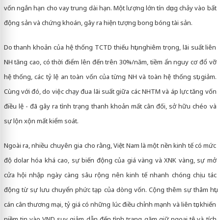
vốn ngắn hạn cho vay trung dài hạn. Một lượng lớn tín dụng chảy vào bất
động sản và chứng khoán, gây ra hiện tượng bong bóng tài sản.
Do thanh khoản của hệ thống TCTD thiếu hụt nghiêm trọng, lãi suất liên
NH tăng cao, có thời điểm lên đến trên 30%/năm, tiềm ẩn nguy cơ đổ vỡ
hệ thống, các tỷ lệ an toàn vốn của từng NH và toàn hệ thống sụt giảm.
Cùng với đó, do việc chạy đua lãi suất giữa các NHTM và áp lực tăng vốn
điều lệ - đã gây ra tình trạng thanh khoản mất cân đối, sở hữu chéo và
sự lộn xộn mất kiểm soát.
Ngoài ra, nhiều chuyên gia cho rằng, Việt Nam là một nền kinh tế có mức
độ dolar hóa khá cao, sự biến động của giá vàng và XNK vàng, sự mở
cửa hội nhập ngày càng sâu rộng nên kinh tế nhanh chóng chịu tác
động từ sự lưu chuyển phức tạp của dòng vốn. Cộng thêm sự thâm hụt
cán cân thương mại, tỷ giá có những lúc điều chỉnh mạnh và liên tục khiến
niềm tin vào VND suy giảm dẫn đến tình trạng găm giữ ngoại tệ và tích