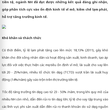
tiền tệ, ngành NH đã đạt được những kết quả đáng ghi nhận,
góp phần tích cực vào ổn định kinh tế vĩ mô, kiềm chế lạm phát,
hỗ trợ tăng trưởng kinh tế.
Khó khăn và thách thức
Có thời điểm, tỷ lệ lạm phát tăng cao lên mức 18,13% (2011), gây khó
khăn cho đời sống nhân dân và hoạt động sản xuất, kinh doanh, tạo áp
lực đối với việc thực hiện các mục tiêu ổn định vĩ mô; lãi suất cho vay lên
tới 20 - 25%/năm, nhiều tổ chức tín dụng (TCTD) vượt trần lãi suất huy
động (14%/năm) gây xáo trộn trên thị trường tiền tệ.
Tốc độ tăng trưởng tín dụng cao từ 23 - 50% /năm, trong khi quy mô của
nhiều NH còn nhỏ, dẫn đến rủi ro tín dụng lớn; tỷ lệ cho vay tập trung vào
các lĩnh vực phi sản xuất dẫn đến rủi ro thanh khoản do sử dụng nguồn