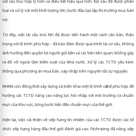
với cấu trúc hợp lý hơn và điều tiết hiệu quả hơn. Nợ xấu đã được phân
loại và xử lý với một khối lượng lớn, bước đầu tạo lập thị trường mua bán
nợ.
Từ đây, việc tái cấu trúc NH đã được tiến hành một cách căn bản, thận
trọng với lộ trình phù hợp - đã bảo đảm được quá trình tái cơ cấu, không
ảnh hưởng đến quyền lợi người gửi tiền và các bên liên quan; không gây
ra đổ vỡ ngoài tầm kiểm soát của Nhà nước. Xử lý các TCTD yếu kém
thông qua phương án mua bán, sáp nhập trên nguyên tắc tự nguyện.
NHNN còn đồng thời xây dựng và triển khai một lộ trình cụ thể phù hợp để
hướng các TCTD nâng cao năng lực hội nhập với môi trường và chuẩn
mực của khu vực, từng bước tiến đến chuẩn mực của thế giới.
Hiện tại, việc cải thiện về xếp hạng tín nhiệm của các TCTD được các tổ
chức xếp hạng hàng đầu thế giới đánh giá cao: Fitchrating đã nâng xếp