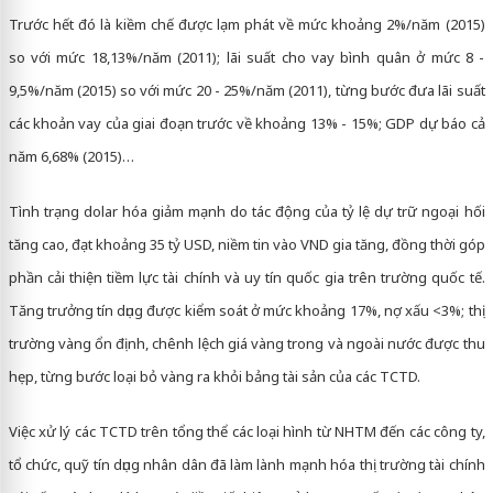
Trước hết đó là kiềm chế được lạm phát về mức khoảng 2%/năm (2015)
so với mức 18,13%/năm (2011); lãi suất cho vay bình quân ở mức 8 -
9,5%/năm (2015) so với mức 20 - 25%/năm (2011), từng bước đưa lãi suất
các khoản vay của giai đoạn trước về khoảng 13% - 15%; GDP dự báo cả
năm 6,68% (2015)…
Tình trạng dolar hóa giảm mạnh do tác động của tỷ lệ dự trữ ngoại hối
tăng cao, đạt khoảng 35 tỷ USD, niềm tin vào VND gia tăng, đồng thời góp
phần cải thiện tiềm lực tài chính và uy tín quốc gia trên trường quốc tế.
Tăng trưởng tín dụng được kiểm soát ở mức khoảng 17%, nợ xấu <3%; thị
trường vàng ổn định, chênh lệch giá vàng trong và ngoài nước được thu
hẹp, từng bước loại bỏ vàng ra khỏi bảng tài sản của các TCTD.
Việc xử lý các TCTD trên tổng thể các loại hình từ NHTM đến các công ty,
tổ chức, quỹ tín dụng nhân dân đã làm lành mạnh hóa thị trường tài chính