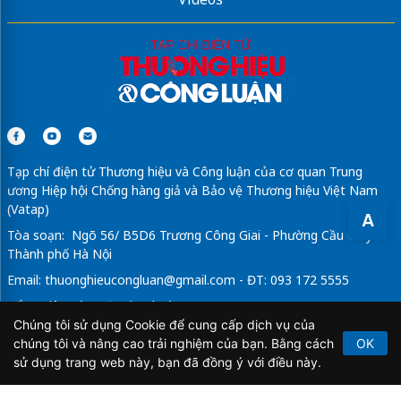
Tạp chí điện tử Thương hiệu và Công luận của cơ quan Trung
ương Hiệp hội Chống hàng giả và Bảo vệ Thương hiệu Việt Nam
(Vatap)
A
Tòa soạn: Ngõ 56/ B5D6 Trương Công Giai - Phường Cầu Giấy -
Thành phố Hà Nội
Email:
thuonghieucongluan@gmail.com
- ĐT: 093 172 5555
Tổng Biên Tập: Vũ Đức Thuận
Chúng tôi sử dụng Cookie để cung cấp dịch vụ của
Giấy phép hoạt động báo chí điện tử số 64/GP-BTTTT do Bộ
chúng tôi và nâng cao trải nghiệm của bạn. Bằng cách
OK
Thông tin và Truyền thông cấp ngày 21/2/2020.
sử dụng trang web này, bạn đã đồng ý với điều này.