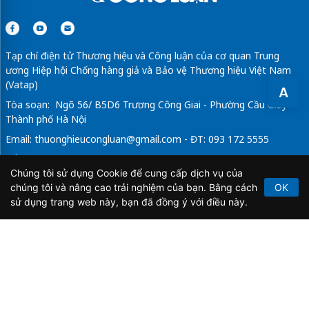
Tạp chí điện tử Thương hiệu và Công luận của cơ quan Trung
ương Hiệp hội Chống hàng giả và Bảo vệ Thương hiệu Việt Nam
(Vatap)
A
Tòa soạn: Ngõ 56/ B5D6 Trương Công Giai - Phường Cầu Giấy -
Thành phố Hà Nội
Email:
thuonghieucongluan@gmail.com
- ĐT: 093 172 5555
Tổng Biên Tập: Vũ Đức Thuận
Chúng tôi sử dụng Cookie để cung cấp dịch vụ của
Giấy phép hoạt động báo chí điện tử số 64/GP-BTTTT do Bộ
chúng tôi và nâng cao trải nghiệm của bạn. Bằng cách
OK
Thông tin và Truyền thông cấp ngày 21/2/2020.
sử dụng trang web này, bạn đã đồng ý với điều này.
Copyright © 2026
TẠP CHÍ THƯƠNG HIỆU & CÔNG
LUẬN
. All Rights Reserved.
Bản quyền thuộc Tạp chí Thương hiệu và Công luận. Cấm