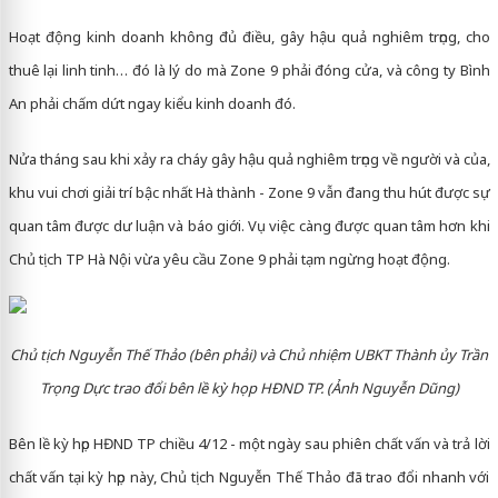
Hoạt động kinh doanh không đủ điều, gây hậu quả nghiêm trọng, cho
thuê lại linh tinh… đó là lý do mà Zone 9 phải đóng cửa, và công ty Bình
An phải chấm dứt ngay kiểu kinh doanh đó.
Nửa tháng sau khi xảy ra cháy gây hậu quả nghiêm trọng về người và của,
khu vui chơi giải trí bậc nhất Hà thành - Zone 9 vẫn đang thu hút được sự
quan tâm được dư luận và báo giới. Vụ việc càng được quan tâm hơn khi
Chủ tịch TP Hà Nội vừa yêu cầu Zone 9 phải tạm ngừng hoạt động.
Chủ tịch Nguyễn Thế Thảo (bên phải) và Chủ nhiệm UBKT Thành ủy Trần
Trọng Dực trao đổi bên lề kỳ họp HĐND TP. (Ảnh Nguyễn Dũng)
Bên lề kỳ họp HĐND TP chiều 4/12 - một ngày sau phiên chất vấn và trả lời
chất vấn tại kỳ họp này, Chủ tịch Nguyễn Thế Thảo đã trao đổi nhanh với