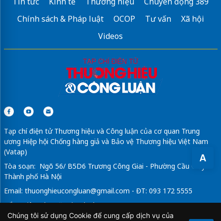
Tin tức
Kinh tế
Thương hiệu
Chuyển động 389
Chính sách & Pháp luật
OCOP
Tư vấn
Xã hội
Videos
Tạp chí điện tử Thương hiệu và Công luận của cơ quan Trung
ương Hiệp hội Chống hàng giả và Bảo vệ Thương hiệu Việt Nam
(Vatap)
A
Tòa soạn: Ngõ 56/ B5D6 Trương Công Giai - Phường Cầu Giấy -
Thành phố Hà Nội
Email:
thuonghieucongluan@gmail.com
- ĐT: 093 172 5555
Tổng Biên Tập: Vũ Đức Thuận
Chúng tôi sử dụng Cookie để cung cấp dịch vụ của
Giấy phép hoạt động báo chí điện tử số 64/GP-BTTTT do Bộ