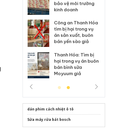
môi trường
dụng giấy phép giả
bả
anh
mạo
ki
 Thanh Hóa
Lào Cai xử lý 83 vụ vi
Cô
ại trong vụ
phạm thương mại
tìm
xuất, buôn
trong tháng 7
án
 sào giả
bá
Hưng Yên: Xử lý 6 hộ
óa: Tìm bị
Th
kinh doanh bán hàng
g vụ án buôn
hạ
giả mạo nhãn hiệu
h sữa
bá
g
Adidas, Nike
 giả
Mo
n
dán phim cách nhiệt ô tô
Sửa máy rửa bát bosch