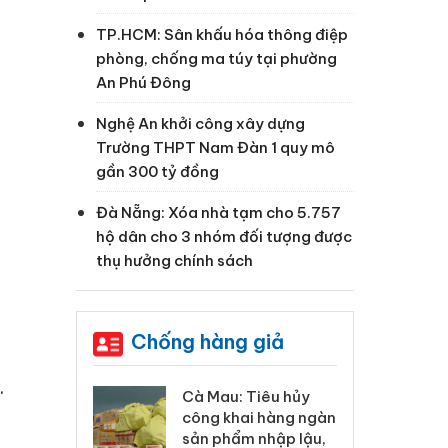
TP.HCM: Sân khấu hóa thông điệp
phòng, chống ma túy tại phường
An Phú Đông
Nghệ An khởi công xây dựng
Trường THPT Nam Đàn 1 quy mô
gần 300 tỷ đồng
Đà Nẵng: Xóa nhà tạm cho 5.757
hộ dân cho 3 nhóm đối tượng được
thụ hưởng chính sách
Chống hàng giả
.
 Tiêu hủy
Khẩn trương xác
Cà
ai hàng ngàn
minh, xử lý sản phẩm
cô
m nhập lậu,
Slimaura Care x3 sử
sả