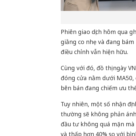
Phiên giao dịch hôm qua g
giằng co nhẹ và đang bám s
điều chỉnh vẫn hiện hữu.
Cùng với đó, đồ thị ngày VN
đóng cửa nằm dưới MA50, ch
bên bán đang chiếm ưu thế 
Tuy nhiên, một số nhận đị
thường sẽ không phản ánh 
đầu tư không quá mặn mà 
và thấp hơn 40% so với bìn