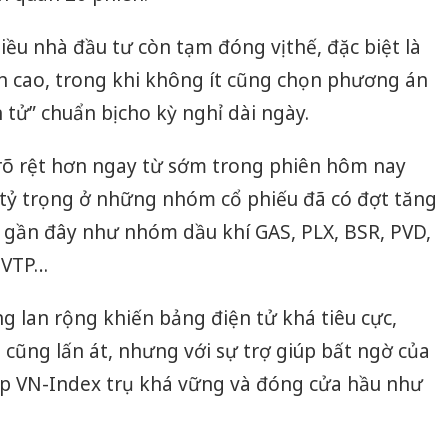
ều nhà đầu tư còn tạm đóng vị thế, đặc biệt là
n cao, trong khi không ít cũng chọn phương án
 tử” chuẩn bị cho kỳ nghỉ dài ngày.
 rõ rệt hơn ngay từ sớm trong phiên hôm nay
ạ tỷ trọng ở những nhóm cổ phiếu đã có đợt tăng
 gần đây như nhóm dầu khí GAS, PLX, BSR, PVD,
 VTP…
ng lan rộng khiến bảng điện tử khá tiêu cực,
cũng lấn át, nhưng với sự trợ giúp bất ngờ của
úp VN-Index trụ khá vững và đóng cửa hầu như