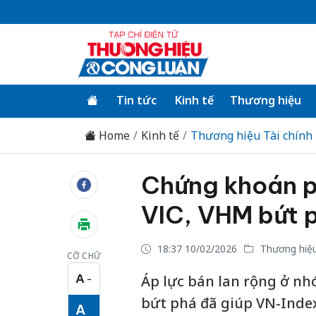
Tin tức
Kinh tế
Thương hiệu
Home
Kinh tế
Thương hiệu Tài chính
Chứng khoán ph
VIC, VHM bứt 
18:37 10/02/2026
Thương hiệu
CỠ CHỮ
A
Áp lực bán lan rộng ở nh
−
Cỡ chữ nhỏ
bứt phá đã giúp VN-Index
A