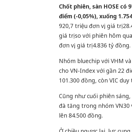
Chốt phiên, sàn HOSE có 9
điểm (-0,05%), xuống 1.754
920,7 triệu đơn vị, giá trị 
giá trị so với phiên hôm qu
đơn vị, giá trị 4.836 tỷ đồng.
Nhóm bluechip với VHM và V
cho VN-Index với gần 22 đi
101.300 đồng, còn VIC duy t
Cũng như cuối phiên sáng,
đà tăng trong nhóm VN30 v
lên 84.500 đồng.
Ở chiều ngược lại, lực cung