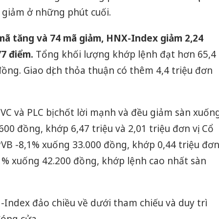
bảo vệ 
à giảm ở những phút cuối.
kinh do
mã tăng và 74 mã giảm, HNX-Index giảm 2,24
Công an
tìm bị h
77 điểm.
Tổng khối lượng khớp lệnh đạt hơn 65,4
án sản 
bán yến
tỷ đồng. Giao dịch thỏa thuận có thêm 4,4 triệu đơn
Thanh H
hại tron
bán bìn
VC và PLC bị chốt lời mạnh và đều giảm sàn xuốn
Moyuum
600 đồng, khớp 6,47 triệu và 2,01 triệu đơn vị. Cổ
VB -8,1% xuống 33.000 đồng, khớp 0,44 triệu đơ
,1% xuống 42.200 đồng, khớp lệnh cao nhất sàn
Index đảo chiều về dưới tham chiếu và duy trì