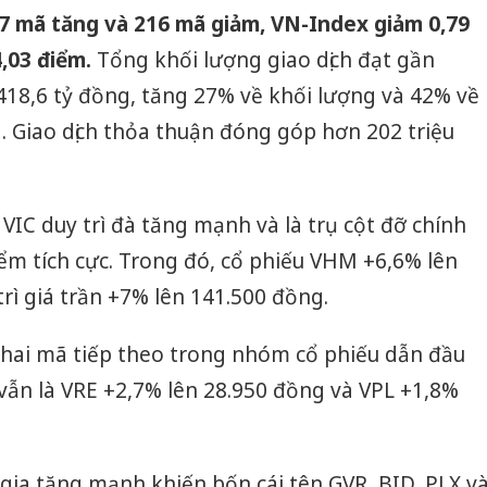
7 mã tăng và 216 mã giảm, VN-Index giảm 0,79
,03 điểm.
Tổng khối lượng giao dịch đạt gần
28.418,6 tỷ đồng, tăng 27% về khối lượng và 42% về
a. Giao dịch thỏa thuận đóng góp hơn 202 triệu
IC duy trì đà tăng mạnh và là trụ cột đỡ chính
ểm tích cực. Trong đó, cổ phiếu VHM +6,6% lên
rì giá trần +7% lên 141.500 đồng.
 hai mã tiếp theo trong nhóm cổ phiếu dẫn đầu
ẫn là VRE +2,7% lên 28.950 đồng và VPL +1,8%
 gia tăng mạnh khiến bốn cái tên GVR, BID, PLX v