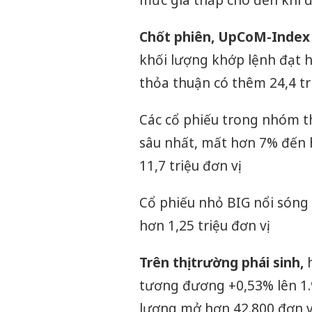
mức giá thấp cho đến khi 
Chốt phiên, UpCoM-Index g
khối lượng khớp lệnh đạt hơn
thỏa thuận có thêm 24,4 triệ
Các cổ phiếu trong nhóm t
sâu nhất, mất hơn 7% đến h
11,7 triệu đơn vị.
Cổ phiếu nhỏ BIG nổi sóng 
hơn 1,25 triệu đơn vị.
Trên thị trường phái sinh,
h
tương đương +0,53% lên 1.9
lượng mở hơn 42.800 đơn vị