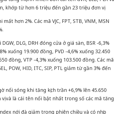
 khớp từ hơn 6 triệu đến gần 23 triệu đơn vị.
khi mất hơn 2%. Các mã VJC, FPT, STB, VNM, MSN
%.
ới DGW, DLG, DRH đóng cửa ở giá sàn, BSR -6,3%
,8% xuống 19.900 đồng, PVD -4,6% xuống 32.450
550 đồng, VTP -4,3% xuống 103.500 đồng. Các mã
EL, POW, HID, ITC, SIP, PTL giảm từ gần 3% đến
ngờ nổi sóng khi tăng kịch trần +6,9% lên 45.650
vị và là cái tên nổi bật nhất trong số các mã tăng
Cà Mau:
công kh
ndex nới đà giảm trong phiên chiều và có nhịp
sản phẩ