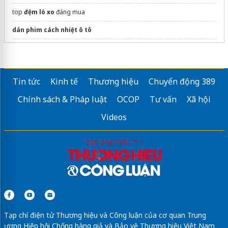
top
đệm lò xo
đáng mua
dán phim cách nhiệt ô tô
Thông tin chi tiết
dự án monrei saigon
Thuận An, Bình Dương
Tòa nhà Việt Hải
Tin tức
Kinh tế
Thương hiệu
Chuyển động 389
Cho thuê văn phòng Dương Đình Nghệ
Chính sách & Pháp luật
OCOP
Tư vấn
Xã hội
Thông tin
bán đất Nam Ban
giá rẻ
Videos
xây nhà trọn gói uy tín
Sửa máy rửa bát bosch
Tạp chí điện tử Thương hiệu và Công luận của cơ quan Trung
ương Hiệp hội Chống hàng giả và Bảo vệ Thương hiệu Việt Nam