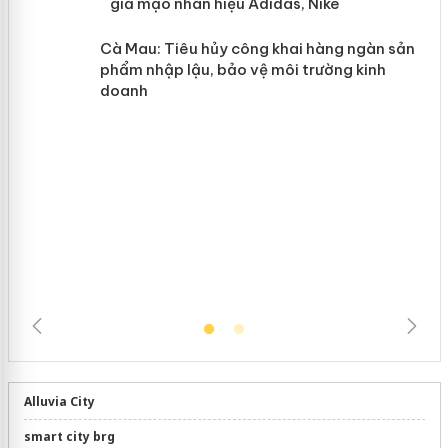
y
Hưng Yên: Xử lý 6 hộ kinh doanh bán
hàng giả mạo nhãn hiệu Adidas, Nike
Cà Mau: Tiêu hủy công khai hàng
ngàn sản phẩm nhập lậu, bảo vệ môi
trường kinh doanh
Alluvia City
smart city brg