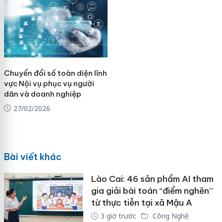
Chuyển đổi số toàn diện lĩnh
vực Nội vụ phục vụ người
dân và doanh nghiệp
27/02/2026
Bài viết khác
Lào Cai: 46 sản phẩm AI tham
gia giải bài toán “điểm nghẽn”
từ thực tiễn tại xã Mậu A
3 giờ trước
Công Nghệ