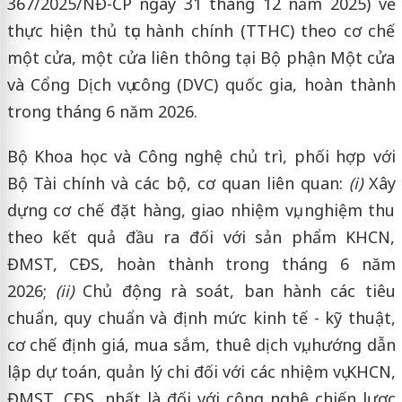
367/2025/NĐ-CP ngày 31 tháng 12 năm 2025) về
thực hiện thủ tục hành chính (TTHC) theo cơ chế
một cửa, một cửa liên thông tại Bộ phận Một cửa
và Cổng Dịch vụ công (DVC) quốc gia, hoàn thành
trong tháng 6 năm 2026.
Bộ Khoa học và Công nghệ chủ trì, phối hợp với
Bộ Tài chính và các bộ, cơ quan liên quan:
(i)
Xây
dựng cơ chế đặt hàng, giao nhiệm vụ, nghiệm thu
theo kết quả đầu ra đối với sản phẩm KHCN,
ĐMST, CĐS, hoàn thành trong tháng 6 năm
2026;
(ii)
Chủ động rà soát, ban hành các tiêu
chuẩn, quy chuẩn và định mức kinh tế - kỹ thuật,
cơ chế định giá, mua sắm, thuê dịch vụ, hướng dẫn
lập dự toán, quản lý chi đối với các nhiệm vụ KHCN,
ĐMST, CĐS, nhất là đối với công nghệ chiến lược