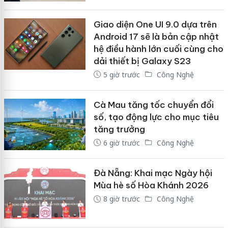
Giao diện One UI 9.0 dựa trên
Android 17 sẽ là bản cập nhật
hệ điều hành lớn cuối cùng cho
dải thiết bị Galaxy S23
5 giờ trước
Công Nghệ
Cà Mau tăng tốc chuyển đổi
số, tạo động lực cho mục tiêu
tăng trưởng
6 giờ trước
Công Nghệ
Đà Nẵng: Khai mạc Ngày hội
Mùa hè số Hòa Khánh 2026
8 giờ trước
Công Nghệ