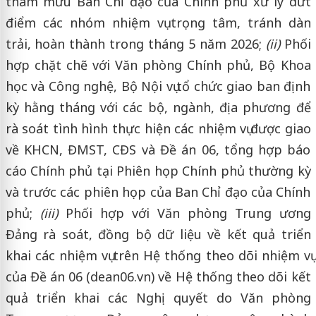
tham mưu Ban Chỉ đạo của Chính phủ xử lý dứt
điểm các nhóm nhiệm vụ trọng tâm, tránh dàn
trải, hoàn thành trong tháng 5 năm 2026;
(ii)
Phối
hợp chặt chẽ với Văn phòng Chính phủ, Bộ Khoa
học và Công nghệ, Bộ Nội vụ tổ chức giao ban định
kỳ hằng tháng với các bộ, ngành, địa phương để
rà soát tình hình thực hiện các nhiệm vụ được giao
về KHCN, ĐMST, CĐS và Đề án 06, tổng hợp báo
cáo Chính phủ tại Phiên họp Chính phủ thường kỳ
và trước các phiên họp của Ban Chỉ đạo của Chính
phủ;
(iii)
Phối hợp với Văn phòng Trung ương
Đảng rà soát, đồng bộ dữ liệu về kết quả triển
khai các nhiệm vụ trên Hệ thống theo dõi nhiệm vụ
của Đề án 06 (dean06.vn) về Hệ thống theo dõi kết
quả triển khai các Nghị quyết do Văn phòng