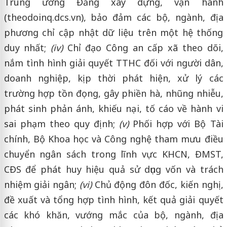
Trung ương Đảng xây dựng, vận hành
(theodoinq.dcs.vn), bảo đảm các bộ, ngành, địa
phương chỉ cập nhật dữ liệu trên một hệ thống
duy nhất;
(iv)
Chỉ đạo Công an cấp xã theo dõi,
nắm tình hình giải quyết TTHC đối với người dân,
doanh nghiệp, kịp thời phát hiện, xử lý các
trường hợp tồn đọng, gây phiền hà, nhũng nhiễu,
phát sinh phản ánh, khiếu nại, tố cáo về hành vi
sai phạm theo quy định;
(v)
Phối hợp với Bộ Tài
chính, Bộ Khoa học và Công nghệ tham mưu điều
chuyển ngân sách trong lĩnh vực KHCN, ĐMST,
CĐS để phát huy hiệu quả sử dụng vốn và trách
nhiệm giải ngân;
(vi)
Chủ động đôn đốc, kiến nghị,
đề xuất và tổng hợp tình hình, kết quả giải quyết
các khó khăn, vướng mắc của bộ, ngành, địa