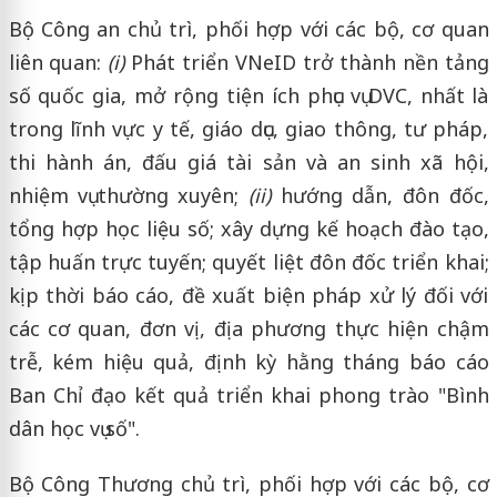
Bộ Công an chủ trì, phối hợp với các bộ, cơ quan
liên quan:
(i)
Phát triển VNeID trở thành nền tảng
số quốc gia, mở rộng tiện ích phục vụ DVC, nhất là
trong lĩnh vực y tế, giáo dục, giao thông, tư pháp,
thi hành án, đấu giá tài sản và an sinh xã hội,
nhiệm vụ thường xuyên;
(ii)
hướng dẫn, đôn đốc,
tổng hợp học liệu số; xây dựng kế hoạch đào tạo,
tập huấn trực tuyến; quyết liệt đôn đốc triển khai;
kịp thời báo cáo, đề xuất biện pháp xử lý đối với
các cơ quan, đơn vị, địa phương thực hiện chậm
trễ, kém hiệu quả, định kỳ hằng tháng báo cáo
Ban Chỉ đạo kết quả triển khai phong trào "Bình
dân học vụ số".
Bộ Công Thương chủ trì, phối hợp với các bộ, cơ