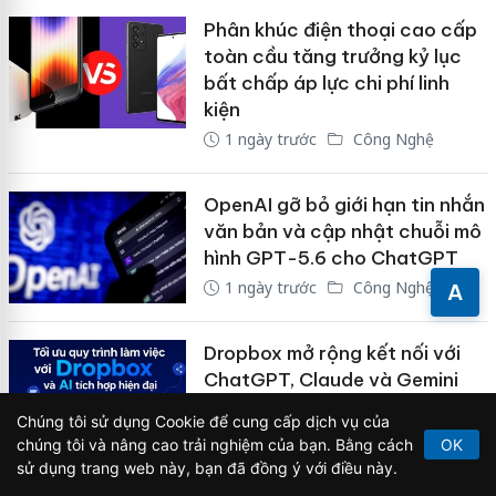
Phân khúc điện thoại cao cấp
toàn cầu tăng trưởng kỷ lục
bất chấp áp lực chi phí linh
kiện
1 ngày trước
Công Nghệ
OpenAI gỡ bỏ giới hạn tin nhắn
văn bản và cập nhật chuỗi mô
hình GPT-5.6 cho ChatGPT
1 ngày trước
Công Nghệ
A
Dropbox mở rộng kết nối với
ChatGPT, Claude và Gemini
nhằm tối ưu ngữ cảnh làm việc
Chúng tôi sử dụng Cookie để cung cấp dịch vụ của
bằng AI
chúng tôi và nâng cao trải nghiệm của bạn. Bằng cách
OK
1 ngày trước
Công Nghệ
sử dụng trang web này, bạn đã đồng ý với điều này.