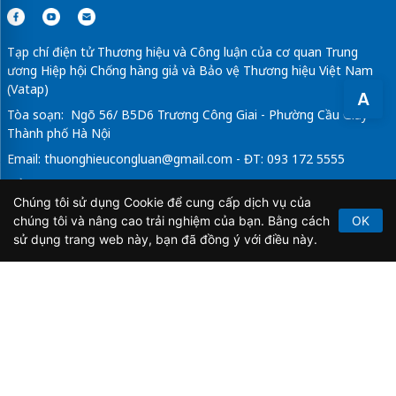
Tạp chí điện tử Thương hiệu và Công luận của cơ quan Trung
ương Hiệp hội Chống hàng giả và Bảo vệ Thương hiệu Việt Nam
(Vatap)
A
Tòa soạn: Ngõ 56/ B5D6 Trương Công Giai - Phường Cầu Giấy -
Thành phố Hà Nội
Email:
thuonghieucongluan@gmail.com
- ĐT: 093 172 5555
Tổng Biên Tập: Vũ Đức Thuận
Chúng tôi sử dụng Cookie để cung cấp dịch vụ của
Giấy phép hoạt động báo chí điện tử số 64/GP-BTTTT do Bộ
chúng tôi và nâng cao trải nghiệm của bạn. Bằng cách
OK
Thông tin và Truyền thông cấp ngày 21/2/2020.
sử dụng trang web này, bạn đã đồng ý với điều này.
Copyright © 2026
TẠP CHÍ THƯƠNG HIỆU & CÔNG
LUẬN
. All Rights Reserved.
Bản quyền thuộc Tạp chí Thương hiệu và Công luận. Cấm
sao chép dưới mọi hình thức nếu không có sự chấp thuận