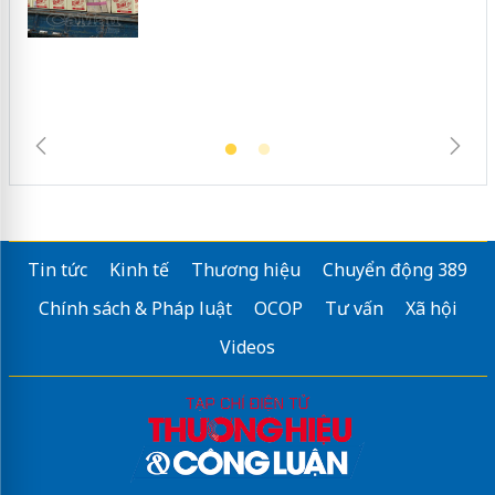
ngàn sản phẩm nhập lậu, bảo vệ môi
trường kinh doanh
Tin tức
Kinh tế
Thương hiệu
Chuyển động 389
Chính sách & Pháp luật
OCOP
Tư vấn
Xã hội
Videos