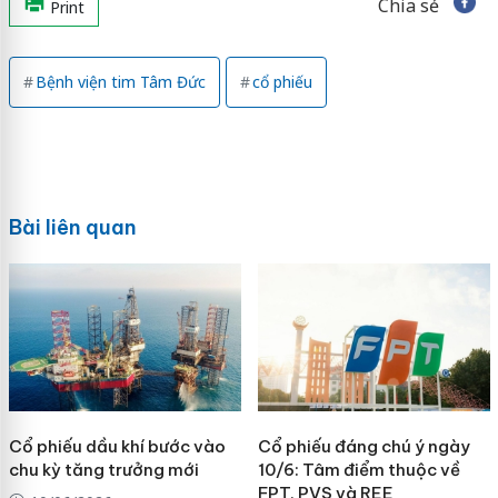
Chia sẻ
Print
Bệnh viện tim Tâm Đức
cổ phiếu
Bài liên quan
Cổ phiếu dầu khí bước vào
Cổ phiếu đáng chú ý ngày
chu kỳ tăng trưởng mới
10/6: Tâm điểm thuộc về
FPT, PVS và REE