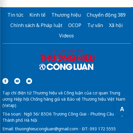
Tin tức
Kinh tế
Thương hiệu
Chuyển động 389
Chính sách & Pháp luật
OCOP
Tư vấn
Xã hội
Videos
Tạp chí điện tử Thương hiệu và Công luận của cơ quan Trung
ương Hiệp hội Chống hàng giả và Bảo vệ Thương hiệu Việt Nam
(Vatap)
A
Tòa soạn: Ngõ 56/ B5D6 Trương Công Giai - Phường Cầu Giấy -
Thành phố Hà Nội
Email:
thuonghieucongluan@gmail.com
- ĐT: 093 172 5555